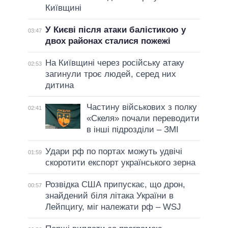
Київщині
У Києві після атаки балістикою у
03:47
двох районах сталися пожежі
На Київщині через російську атаку
02:53
загинули троє людей, серед них
дитина
Частину військових з полку
02:41
«Скеля» почали переводити
в інші підрозділи – ЗМІ
Удари рф по портах можуть удвічі
01:59
скоротити експорт українського зерна
Розвідка США припускає, що дрон,
00:57
знайдений біля літака України в
Лейпцигу, міг належати рф – WSJ