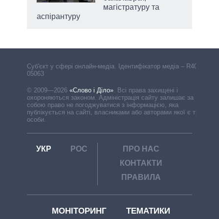
магістратуру та
аспірантуру
Cуб'єкт у сфері онлайн-медіа. Ідентифікатор медіа – R40-
05063
© 2009—2026
«Слово і Діло»
.
Всі права захищені і
охороняються законом. Адміністрація сайту залишає за
собою право не погоджуватися з інформацією, яка
публікується на сайті, власниками або авторами якої є треті
особи.
УКР
РОС
ПРО НАС
КОНТАКТИ
ПРАВИЛА
МОНІТОРИНГ
ТЕМАТИКИ