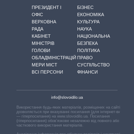
ПРЕЗИДЕНТ І
БІЗНЕС
ОФІС
ЕКОНОМІКА
ВЕРХОВНА
КУЛЬТУРА
РАДА
НАУКА
КАБІНЕТ
НАЦІОНАЛЬНА
МІНІСТРІВ
БЕЗПЕКА
ГОЛОВИ
ПОЛІТИКА
ОБЛАДМІНІСТРАЦІЙ
ПРАВО
МЕРИ МІСТ
СУСПІЛЬСТВО
ВСІ ПЕРСОНИ
ФІНАНСИ
info@slovoidilo.ua
Використання будь-яких матеріалів, розміщених на сайті,
дозволяється при вказуванні посилання (для інтернет-видань
— гіперпосилання) на www.slovoidilo.ua. Посилання
(гіперпосилання) обов’язкове незалежно від повного або
часткового використання матеріалів.