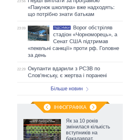
Перші виплати за програмою
23:56
«Пакунок школяра» вже надходять:
що потрібно знати батькам
Ворог обстріляв
ПІДСУМКИ
23:09
стадіон «Чорноморець», а
Сенат США підтримав
«пекельні санкції» проти рф. Головне
за день
Окупанти вдарили з РСЗВ по
22:29
Слов'янську, є жертва і поранені
Більше новин
ІНФОГРАФІКА
жет
Як за 10 років
змінилася кількість
ків
вступників на
бакалаврат,