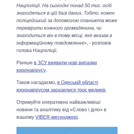
Нацполіції. На сьогодні понад 50 тис. осіб
знаходяться в цій базі даних. Тобто, кожен
поліцейський за допомогою планшета може
перевірити кожного громадянина, чи
знаходиться він в тому місці, яке вказав в
інформаційному повідомленні
», - розповів
голова Нацполіції.
Раніше
в ЗСУ виявили нові випадки
коронавірусу
.
Також нагадаємо,
в Одеській області
коронавірусом заразилися троє медиків
.
Отримуйте оперативно найважливіші
новини та аналітику від «Слово і діло» в
вашому
VIBER-месенджері
.