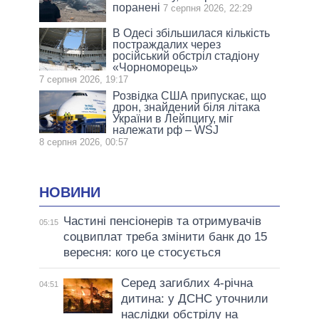
поранені
7 серпня 2026, 22:29
В Одесі збільшилася кількість
постраждалих через
російський обстріл стадіону
«Чорноморець»
7 серпня 2026, 19:17
Розвідка США припускає, що
дрон, знайдений біля літака
України в Лейпцигу, міг
належати рф – WSJ
8 серпня 2026, 00:57
НОВИНИ
Частині пенсіонерів та отримувачів
05:15
соцвиплат треба змінити банк до 15
вересня: кого це стосується
Серед загиблих 4-річна
04:51
дитина: у ДСНС уточнили
наслідки обстрілу на