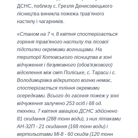
ДСНС, поблизу с. Грезля Денисовецького
лісництва виникла пожежа трав'яного
настилу і чагарників.
«
Станом на 7 ч. 8 квітня спостерігається
горіння трав'яного настилу та лісової
підстилки окремими вогнищами. На
території Котовського лісництва в зоні
відчуження і безумовного (обов'язкового)
відселення між смт Поліське, с. Тараси і с.
Володимирівка відкритого вогню немає,
спостерігається тління окремими
осередками. Всього до гасіння пожеж у зоні
відчуження залучено 253 осіб і 68 од.
техніки. 7 квітня авіацією ДСНС здійснено
81 скидання (288 тонн води), з них літаками
АН-32П - 21 скидання (168 тонн води) і
вертольотами МІ-8 - 60 скидів (120 тонн