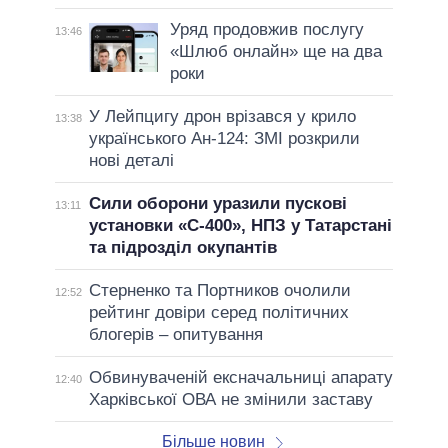
Уряд продовжив послугу
13:46
«Шлюб онлайн» ще на два
роки
У Лейпцигу дрон врізався у крило
13:38
українського Ан-124: ЗМІ розкрили
нові деталі
Сили оборони уразили пускові
13:11
установки «С-400», НПЗ у Татарстані
та підрозділ окупантів
Стерненко та Портников очолили
12:52
рейтинг довіри серед політичних
блогерів – опитування
Обвинуваченій ексначальниці апарату
12:40
Харківської ОВА не змінили заставу
Більше новин