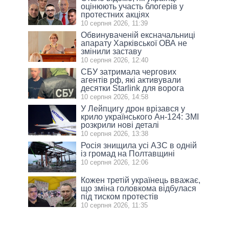
оцінюють участь блогерів у
протестних акціях
10 серпня 2026, 11:39
Обвинуваченій ексначальниці
апарату Харківської ОВА не
змінили заставу
10 серпня 2026, 12:40
СБУ затримала чергових
агентів рф, які активували
десятки Starlink для ворога
10 серпня 2026, 14:58
У Лейпцигу дрон врізався у
крило українського Ан-124: ЗМІ
розкрили нові деталі
10 серпня 2026, 13:38
Росія знищила усі АЗС в одній
із громад на Полтавщині
10 серпня 2026, 12:06
Кожен третій українець вважає,
що зміна головкома відбулася
під тиском протестів
10 серпня 2026, 11:35