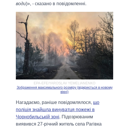
води
)», - сказано в повідомленні.
EPA-EFE/YAROSLAV YEMELIANENKO
Зображення максимального розміру (відкриється в новому
вікні)
Нагадаємо, раніше повідомлялося,
що
поліція знайшла винуватця пожежі в
Чорнобильській зоні
. Підозрюваним
виявився 27-річний житель села Рагівка