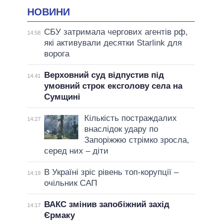
НОВИНИ
СБУ затримала чергових агентів рф,
14:58
які активували десятки Starlink для
ворога
Верховний суд відпустив під
14:41
умовний строк ексголову села на
Сумщині
Кількість постраждалих
14:27
внаслідок удару по
Запоріжжю стрімко зросла,
серед них – діти
В Україні зріс рівень топ-корупції –
14:19
очільник САП
ВАКС змінив запобіжний захід
14:17
Єрмаку