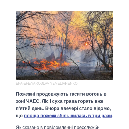
EPA-EFE/YAROSLAV YEMELIANENKO
Пожежні продовжують гасити вогонь в
зоні ЧАЕС. Ліс і суха трава горять вже
п'ятий день. Вчора ввечері стало відомо,
що
площа пожежі збільшилась в три рази
.
Як сказано в повідомленні пресслужби