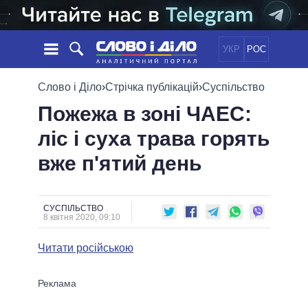
УКР
РОС
НОВИНИ
Слово і Діло
›
Стрічка публікацій
›
Суспільство
Пожежа в зоні ЧАЕС:
ОБIЦЯНКИ
СТРІЧКА
ПОЛІТИКА
ліс і суха трава горять
ПОДІЇ
ЕКОНОМІКА
ПОЛIТИКИ
вже п'ятий день
СТАТТІ
СУСПІЛЬСТВО
ІНФОГРАФІКА
ДУМКИ
СВІТ
УСІ ПОЛІТИКИ
ОГЛЯДИ
ПРЕЗИДЕНТ І ОФІС
ВІДЕО
СУСПІЛЬСТВО
ДАЙДЖЕСТИ
8 квітня 2020, 09:10
ВЕРХОВНА РАДА
ПІДТРИМАТИ
КАБІНЕТ МІНІСТРІВ
Читати російською
ГОЛОВИ ОБЛАДМІНІСТРАЦІЙ
ПОРІВНЯННЯ ПОЛІТИКІВ
МЕРИ МІСТ
ВСІ ПЕРСОНИ