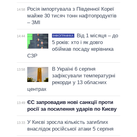
Росія імпортувала з Південної Кореї
14:58
майже 30 тисяч тонн нафтопродуктів
– ЗМІ
Від 1 місяця – до
ІНФОГРАФІКА
14:44
5 років: хто і як довго
обіймав посаду керівника
СЗР
В Україні 6 серпня
13:58
зафіксували температурні
рекорди у 13 обласних
центрах
ЄС запровадив нові санкції проти
13:49
росії за посилення ударів по Києву
У Києві зросла кількість загиблих
13:33
внаслідок російської атаки 5 серпня