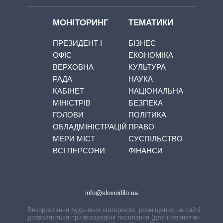
МОНІТОРИНГ
ТЕМАТИКИ
ПРЕЗИДЕНТ І
БІЗНЕС
ОФІС
ЕКОНОМІКА
ВЕРХОВНА
КУЛЬТУРА
РАДА
НАУКА
КАБІНЕТ
НАЦІОНАЛЬНА
МІНІСТРІВ
БЕЗПЕКА
ГОЛОВИ
ПОЛІТИКА
ОБЛАДМІНІСТРАЦІЙ
ПРАВО
МЕРИ МІСТ
СУСПІЛЬСТВО
ВСІ ПЕРСОНИ
ФІНАНСИ
info@slovoidilo.ua
Використання будь-яких матеріалів, розміщених на сайті,
дозволяється при вказуванні посилання (для інтернет-видань