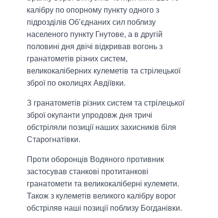
калібру по опорному пункту одного з
підрозділів Об’єднаних сил поблизу
населеного пункту Гнутове, а в другій
половині дня двічі відкривав вогонь з
гранатометів різних систем,
великокаліберних кулеметів та стрілецької
зброї по околицях Авдіївки.
З гранатометів різних систем та стрілецької
зброї окупанти упродовж дня тричі
обстріляли позиції наших захисників біля
Старогнатівки.
Проти оборонців Водяного противник
застосував станкові протитанкові
гранатомети та великокаліберні кулемети.
Також з кулеметів великого калібру ворог
обстріляв наші позиції поблизу Богданівки.