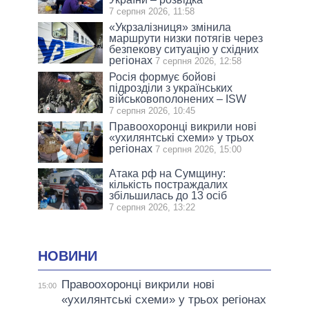
7 серпня 2026, 11:58
«Укрзалізниця» змінила
маршрути низки потягів через
безпекову ситуацію у східних
регіонах
7 серпня 2026, 12:58
Росія формує бойові
підрозділи з українських
військовополонених – ISW
7 серпня 2026, 10:45
Правоохоронці викрили нові
«ухилянтські схеми» у трьох
регіонах
7 серпня 2026, 15:00
Атака рф на Сумщину:
кількість постраждалих
збільшилась до 13 осіб
7 серпня 2026, 13:22
НОВИНИ
Правоохоронці викрили нові
15:00
«ухилянтські схеми» у трьох регіонах