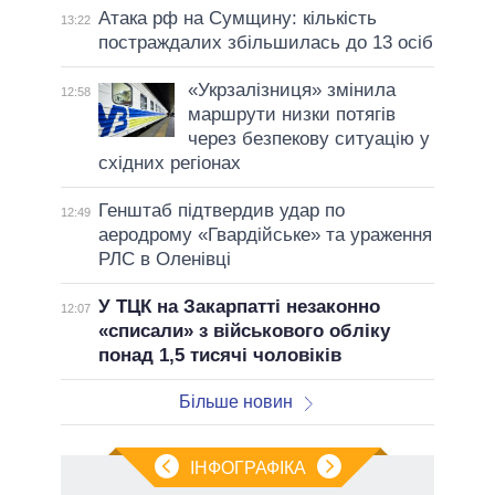
Атака рф на Сумщину: кількість
13:22
постраждалих збільшилась до 13 осіб
«Укрзалізниця» змінила
12:58
маршрути низки потягів
через безпекову ситуацію у
східних регіонах
Генштаб підтвердив удар по
12:49
аеродрому «Гвардійське» та ураження
РЛС в Оленівці
У ТЦК на Закарпатті незаконно
12:07
«списали» з військового обліку
понад 1,5 тисячі чоловіків
Більше новин
ІНФОГРАФІКА