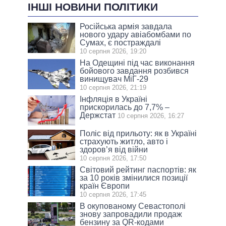
ІНШІ НОВИНИ ПОЛІТИКИ
Російська армія завдала
нового удару авіабомбами по
Сумах, є постраждалі
10 серпня 2026, 19:20
На Одещині під час виконання
бойового завдання розбився
винищувач МіГ-29
10 серпня 2026, 21:19
Інфляція в Україні
прискорилась до 7,7% –
Держстат
10 серпня 2026, 16:27
Поліс від прильоту: як в Україні
страхують житло, авто і
здоров’я від війни
10 серпня 2026, 17:50
Світовий рейтинг паспортів: як
за 10 років змінилися позиції
країн Європи
10 серпня 2026, 17:45
В окупованому Севастополі
знову запровадили продаж
бензину за QR-кодами