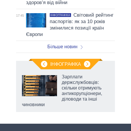
здоров’я від війни
Світовий рейтинг
ІНФОГРАФІКА
17:45
паспортів: як за 10 років
змінилися позиції країн
Європи
Більше новин
ІНФОГРАФІКА
г
Зарплати
10
держслужбовців:
скільки отримують
ропи
антикорупціонери,
діловоди та інші
чиновники