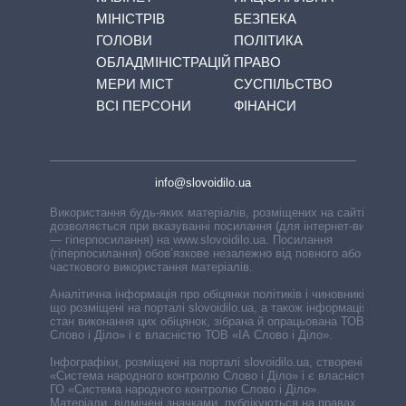
МІНІСТРІВ
БЕЗПЕКА
ГОЛОВИ
ПОЛІТИКА
ОБЛАДМІНІСТРАЦІЙ
ПРАВО
МЕРИ МІСТ
СУСПІЛЬСТВО
ВСІ ПЕРСОНИ
ФІНАНСИ
info@slovoidilo.ua
Використання будь-яких матеріалів, розміщених на сайті,
дозволяється при вказуванні посилання (для інтернет-видань
— гіперпосилання) на www.slovoidilo.ua. Посилання
(гіперпосилання) обов’язкове незалежно від повного або
часткового використання матеріалів.
Аналітична інформація про обіцянки політиків і чиновників,
що розміщені на порталі slovoidilo.ua, а також інформація про
стан виконання цих обіцянок, зібрана й опрацьована ТОВ «ІА
Слово і Діло» і є власністю ТОВ «ІА Слово і Діло».
Інфографіки, розміщені на порталі slovoidilo.ua, створені ГО
«Система народного контролю Слово і Діло» і є власністю
ГО «Система народного контролю Слово і Діло».
Матеріали, відмічені значками, публікуються на правах