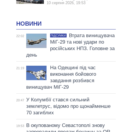
10 серпня 2026, 19:53
НОВИНИ
Втрата винищувача
ПІДСУМКИ
22:02
МіГ-29 та нові удари по
російських НПЗ. Головне за
день
На Одещині під час
21:19
виконання бойового
завдання розбився
винищувач МіГ-29
У Колумбії стався сильний
20:47
землетрус, відомо про щонайменше
70 загиблих
В окупованому Севастополі знову
19:53
запровадили продаж бензину за QR-