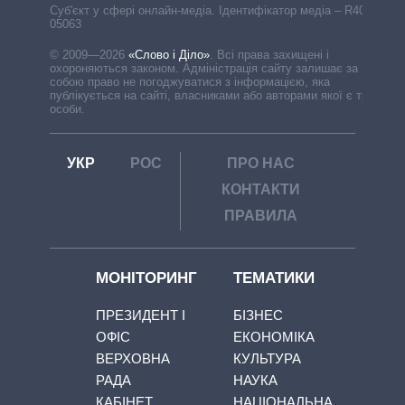
Cуб'єкт у сфері онлайн-медіа. Ідентифікатор медіа – R40-
05063
© 2009—2026
«Слово і Діло»
.
Всі права захищені і
охороняються законом. Адміністрація сайту залишає за
собою право не погоджуватися з інформацією, яка
публікується на сайті, власниками або авторами якої є треті
особи.
УКР
РОС
ПРО НАС
КОНТАКТИ
ПРАВИЛА
МОНІТОРИНГ
ТЕМАТИКИ
ПРЕЗИДЕНТ І
БІЗНЕС
ОФІС
ЕКОНОМІКА
ВЕРХОВНА
КУЛЬТУРА
РАДА
НАУКА
КАБІНЕТ
НАЦІОНАЛЬНА