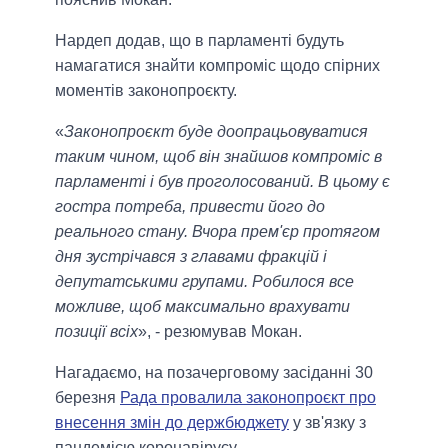
Нардеп додав, що в парламенті будуть
намагатися знайти компроміс щодо спірних
моментів законопроєкту.
«
Законопроєкт буде доопрацьовуватися
таким чином, щоб він знайшов компроміс в
парламенті і був проголосований. В цьому є
гостра потреба, привести його до
реального стану. Вчора прем'єр протягом
дня зустрічався з главами фракцій і
депутатськими групами. Робилося все
можливе, щоб максимально врахувати
позиції всіх
», - резюмував Мокан.
Нагадаємо, на позачерговому засіданні 30
березня
Рада провалила законопроєкт про
внесення змін до держбюджету
у зв'язку з
пандемією коронавірусу.