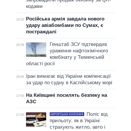
кодами
Російська армія завдала нового
19:20
удару авіабомбами по Сумах, є
постраждалі
Генштаб ЗСУ підтвердив
18:39
ураження нафтохімічного
комбінату у Тюменській
області росії
Іран вимагає від України компенсації
18:06
за удар по судну в Каспійському морі
На Київщині посилять безпеку на
17:50
АЗС
Поліс від
АВТОРСЬКА КОЛОНКА
17:50
прильоту: як в Україні
страхують житло, авто і