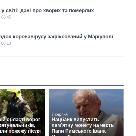
 у світі: дані про хворих та померлих
 08:45
док коронавірусу зафіксований у Маріуполі
 00:13
7 серпня
кій області ворог
Нацбанк випустить
рятувальників,
пам’ятну монету на честь
сили пожежу після
Папи Римського Івана