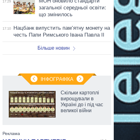
МОН оновило стандарти
17:29
загальної середньої освіти:
що змінилось
Нацбанк випустить пам’ятну монету на
17:10
честь Папи Римського Івана Павла II
Більше новин
ІНФОГРАФІКА
Скільки картоплі
вирощували в
Україні до і під час
великої війни