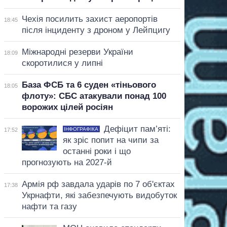
Чехія посилить захист аеропортів
18:45
після інциденту з дроном у Лейпцигу
Міжнародні резерви України
18:09
скоротилися у липні
База ФСБ та 6 суден «тіньового
18:05
флоту»: СБС атакували понад 100
ворожих цілей росіян
Дефіцит пам’яті:
ІНФОГРАФІКА
17:52
як зріс попит на чипи за
останні роки і що
прогнозують на 2027-й
Армія рф завдала ударів по 7 об'єктах
17:38
Укрнафти, які забезпечують видобуток
нафти та газу