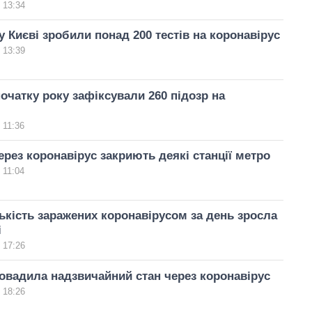
 13:34
у Києві зробили понад 200 тестів на коронавірус
 13:39
початку року зафіксували 260 підозр на
 11:36
ерез коронавірус закриють деякі станції метро
 11:04
ількість заражених коронавірусом за день зросла
і
 17:26
ровадила надзвичайний стан через коронавірус
 18:26