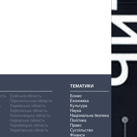
ТЕМАТИКИ
асть
Сумська область
Бізнес
Тернопільська область
Економіка
ь
Харківська область
Культура
Херсонська область
Наука
Хмельницька область
Національна безпека
Черкаська область
Політика
Чернівецька область
Право
Чернігівська область
Суспільство
Фінанси