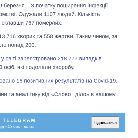
19 березня. З початку поширення інфекції
домстві. Одужали 1107 людей. Кількість
9 склавши 767 померлих.
3 716 хворих та 558 жертви. Таким чином, за
рло понад 200.
 у світі зареєстровано 218 777 випадків
3 осіб, які подолали хворобу.
овано 16 позитивних результатів на Covid-19
.
Від 1 місяця – до 5
и та аналітику від «Слово і діло» в вашому
років: хто і як
довго обіймав
посаду керівника
СЗР
У TELEGRAM
Підписатися
ід «Слово і діло»