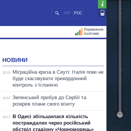
УКР
РОС
Порівняння
політиків
ЦІЙ
МЕРИ МІСТ
ВСІ ПЕРСОНИ
НОВИНИ
Міграційна криза в Сеуті: Італія поки не
20:19
буде скасовувати прикордонний
контроль з Іспанією
Зеленський прибув до Сербії та
19:52
розкрив плани свого візиту
В Одесі збільшилася кількість
19:17
постраждалих через російський
обстріл стадіону «Чорноморець»