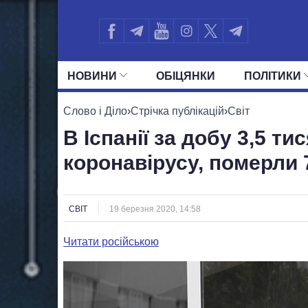
НОВИНИ
ОБIЦЯНКИ
ПОЛIТИКИ
УСІ ПОЛІТИКИ
ПРЕЗИДЕНТ І ОФ
Слово і Діло
›
Стрічка публікацій
›
Світ
В Іспанії за добу 3,5 ти
коронавірусу, померли
СВІТ
19 березня 2020, 14:58
Читати російською