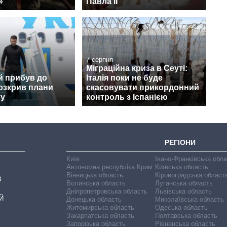
»
Павла II
7 серпня
Міграційна криза в Сеуті:
й прибув до
Італія поки не буде
розкрив плани
скасовувати прикордонний
ту
контроль з Іспанією
РЕГІОНИ
Київ
Івано-Франківська обл
Автономна республіка Крим
Київська область
Вінницька область
Кіровоградська област
В
Волинська область
Луганська область
Дніпропетровська область
Львівська область
Й
Донецька область
Миколаївська область
Житомирська область
Одеська область
Закарпатська область
Полтавська область
Запорізька область
Рівненська область