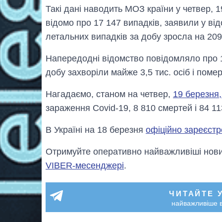
Такі дані наводить МОЗ країни у четвер, 
відомо про 17 147 випадків, заявили у ві
летальних випадків за добу зросла на 20
Напередодні відомство повідомляло про 1
добу захворіли майже 3,5 тис. осіб і поме
Нагадаємо, станом на четвер,
19 березня,
зараження Covid-19, 8 810 смертей і 84 11
В Україні на 18 березня
офіційно зареєстр
Отримуйте оперативно найважливіші новин
VIBER-месенджері
.
ЧИТАЙТЕ 
найважливіше в