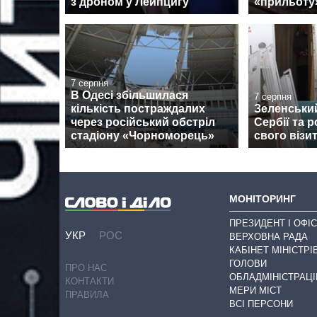
з дроном у Лейпцигу
«прильоту
7 серпня
В Одесі збільшилася
7 серпня
кількість постраждалих
Зеленськи
через російський обстріл
Сербії та 
стадіону «Чорноморець»
свого візи
МОНІТОРИНГ
ПРЕЗИДЕНТ І ОФІС
УКР
РОС
ВЕРХОВНА РАДА
КАБІНЕТ МІНІСТРІ
ГОЛОВИ
ПРО НАС
ОБЛАДМІНІСТРАЦІ
КОНТАКТИ
МЕРИ МІСТ
ПРАВИЛА
ВСІ ПЕРСОНИ