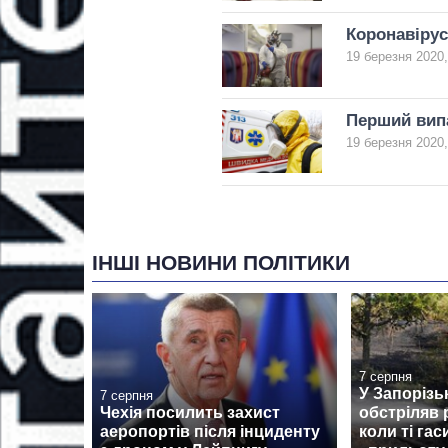
Коронавірус
19 березня 2020,
Перший випа
19 березня 2020,
ІНШІ НОВИНИ ПОЛІТИКИ
7 серпня
У Запорізь
7 серпня
Чехія посилить захист
обстріляв 
аеропортів після інциденту
коли ті га