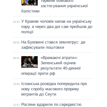
терміни бойового
застосування української
балістики
У Кракові чоловік напав на українську
01:53
пару, а через два дні сам прийшов до
поліції
На Буковині стався землетрус: де
00:55
зафіксували поштовхи
«Вражаючі втрати»:
00:41
Зеленський оцінив
результати 40-денної
операції проти рф
Іспанська розвідка попередила про
23:55
нову спробу масового прориву
мігрантів до Сеути
Росіяни вдарили по середмістю
21:57