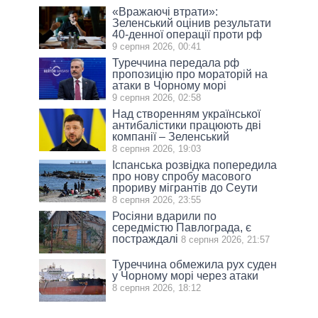
«Вражаючі втрати»:
Зеленський оцінив результати
40-денної операції проти рф
9 серпня 2026, 00:41
Туреччина передала рф
пропозицію про мораторій на
атаки в Чорному морі
9 серпня 2026, 02:58
Над створенням української
антибалістики працюють дві
компанії – Зеленський
8 серпня 2026, 19:03
Іспанська розвідка попередила
про нову спробу масового
прориву мігрантів до Сеути
8 серпня 2026, 23:55
Росіяни вдарили по
середмістю Павлограда, є
постраждалі
8 серпня 2026, 21:57
Туреччина обмежила рух суден
у Чорному морі через атаки
8 серпня 2026, 18:12