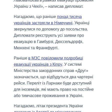
Львова/Києва в рамках евакуації громадян
України з Чехії»
, – написав дипломат.
Нагадаємо, що раніше
понад тисяча
українців застрягли в Німеччині
. Українці
звернулися по допомогу до посольства.
Дипломати реєструють усі заявки про
евакуацію в Гамбурзі, Дюссельдорфі,
Мюнхені та Франкфурті.
Раніше
в МЗС повідомили подробиці
евакуації українців з Кіпру
. У системі
Міністерства закордонних справ «Друг»
зазначається, що відбудуться два чартерні
рейси. Переліт із Ларнаки буде доступний
для іноземців, які мають право на постійне
або тимчасове проживання в Україні.
Нагадаємо, літак президента України