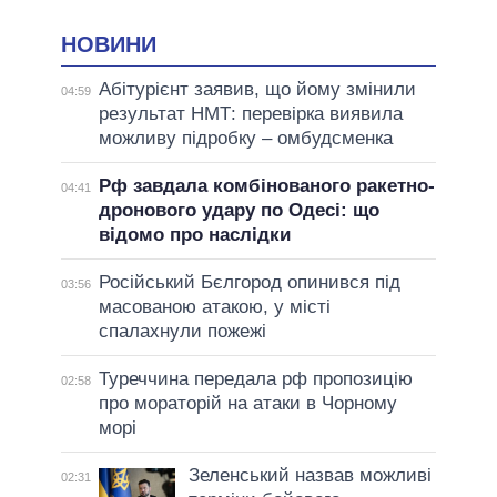
НОВИНИ
Абітурієнт заявив, що йому змінили
04:59
результат НМТ: перевірка виявила
можливу підробку – омбудсменка
Рф завдала комбінованого ракетно-
04:41
дронового удару по Одесі: що
відомо про наслідки
Російський Бєлгород опинився під
03:56
масованою атакою, у місті
спалахнули пожежі
Туреччина передала рф пропозицію
02:58
про мораторій на атаки в Чорному
морі
Зеленський назвав можливі
02:31