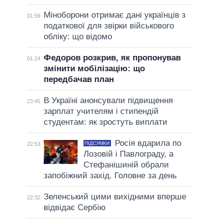
Міноборони отримає дані українців з
01:59
податкової для звірки військового
обліку: що відомо
Федоров розкрив, як пропонував
01:24
змінити мобілізацію: що
передбачав план
В Україні анонсували підвищення
23:45
зарплат учителям і стипендій
студентам: як зростуть виплати
Росія вдарила по
ПІДСУМКИ
22:53
Лозовій і Павлограду, а
Стефанішиній обрали
запобіжний захід. Головне за день
Зеленський цими вихідними вперше
22:32
відвідає Сербію