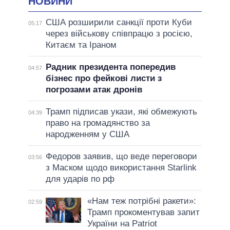
НОВИНИ
США розширили санкції проти Куби
05:17
через військову співпрацю з росією,
Китаєм та Іраном
Радник президента попередив
04:57
бізнес про фейкові листи з
погрозами атак дронів
Трамп підписав укази, які обмежують
04:39
право на громадянство за
народженням у США
Федоров заявив, що веде переговори
03:56
з Маском щодо використання Starlink
для ударів по рф
«Нам теж потрібні ракети»:
02:59
Трамп прокоментував запит
України на Patriot