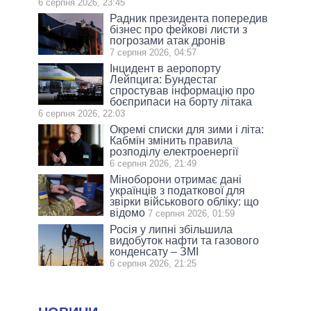
6 серпня 2026, 23:45
Радник президента попередив
бізнес про фейкові листи з
погрозами атак дронів
7 серпня 2026, 04:57
Інцидент в аеропорту
Лейпцига: Бундестаг
спростував інформацію про
боєприпаси на борту літака
6 серпня 2026, 22:03
Окремі списки для зими і літа:
Кабмін змінить правила
розподілу електроенергії
6 серпня 2026, 21:49
Міноборони отримає дані
українців з податкової для
звірки військового обліку: що
відомо
7 серпня 2026, 01:59
Росія у липні збільшила
видобуток нафти та газового
конденсату – ЗМІ
6 серпня 2026, 21:25