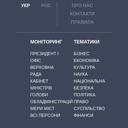
УКР
РОС
ПРО НАС
КОНТАКТИ
ПРАВИЛА
МОНІТОРИНГ
ТЕМАТИКИ
ПРЕЗИДЕНТ І
БІЗНЕС
ОФІС
ЕКОНОМІКА
ВЕРХОВНА
КУЛЬТУРА
РАДА
НАУКА
КАБІНЕТ
НАЦІОНАЛЬНА
МІНІСТРІВ
БЕЗПЕКА
ГОЛОВИ
ПОЛІТИКА
ОБЛАДМІНІСТРАЦІЙ
ПРАВО
МЕРИ МІСТ
СУСПІЛЬСТВО
ВСІ ПЕРСОНИ
ФІНАНСИ