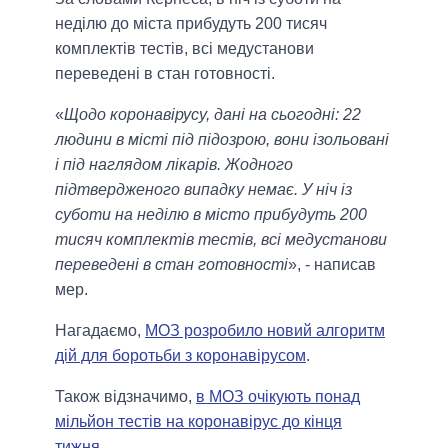
неділю до міста прибудуть 200 тисяч
комплектів тестів, всі медустанови
переведені в стан готовності.
«
Щодо коронавірусу, дані на сьогодні: 22
людини в місті під підозрою, вони ізольовані
і під наглядом лікарів. Жодного
підтвердженого випадку немає. У ніч із
суботи на неділю в місто прибудуть 200
тисяч комплектів тестів, всі медустанови
переведені в стан готовності
», - написав
мер.
Нагадаємо,
МОЗ розробило новий алгоритм
дій для боротьби з коронавірусом
.
Також відзначимо,
в МОЗ очікують понад
мільйон тестів на коронавірус до кінця
тижня
.