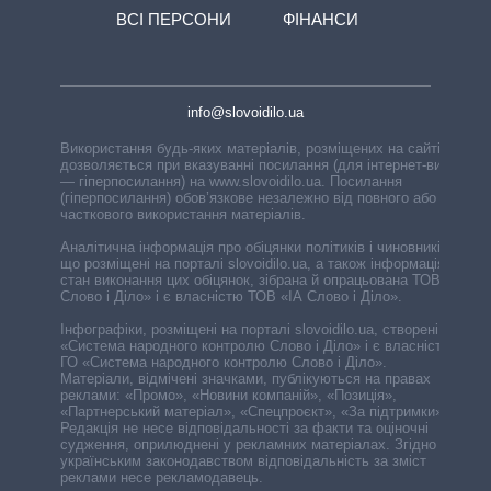
ВСІ ПЕРСОНИ
ФІНАНСИ
info@slovoidilo.ua
Використання будь-яких матеріалів, розміщених на сайті,
дозволяється при вказуванні посилання (для інтернет-видань
— гіперпосилання) на www.slovoidilo.ua. Посилання
(гіперпосилання) обов’язкове незалежно від повного або
часткового використання матеріалів.
Аналітична інформація про обіцянки політиків і чиновників,
що розміщені на порталі slovoidilo.ua, а також інформація про
стан виконання цих обіцянок, зібрана й опрацьована ТОВ «ІА
Слово і Діло» і є власністю ТОВ «ІА Слово і Діло».
Інфографіки, розміщені на порталі slovoidilo.ua, створені ГО
«Система народного контролю Слово і Діло» і є власністю
ГО «Система народного контролю Слово і Діло».
Матеріали, відмічені значками, публікуються на правах
реклами: «Промо», «Новини компаній», «Позиція»,
«Партнерський матеріал», «Спецпроєкт», «За підтримки».
Редакція не несе відповідальності за факти та оціночні
судження, оприлюднені у рекламних матеріалах. Згідно з
українським законодавством відповідальність за зміст
реклами несе рекламодавець.