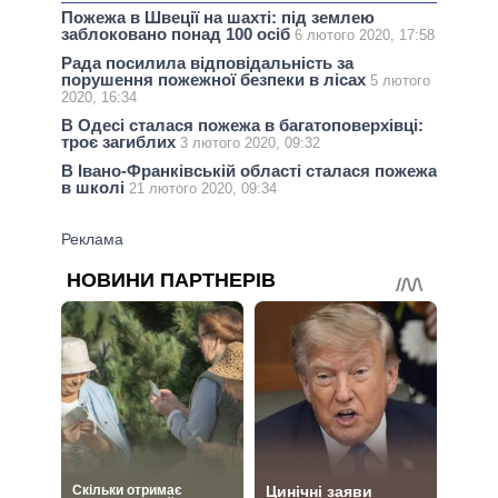
Пожежа в Швеції на шахті: під землею
заблоковано понад 100 осіб
6 лютого 2020, 17:58
Рада посилила відповідальність за
порушення пожежної безпеки в лісах
5 лютого
2020, 16:34
В Одесі сталася пожежа в багатоповерхівці:
троє загиблих
3 лютого 2020, 09:32
В Івано-Франківській області сталася пожежа
в школі
21 лютого 2020, 09:34