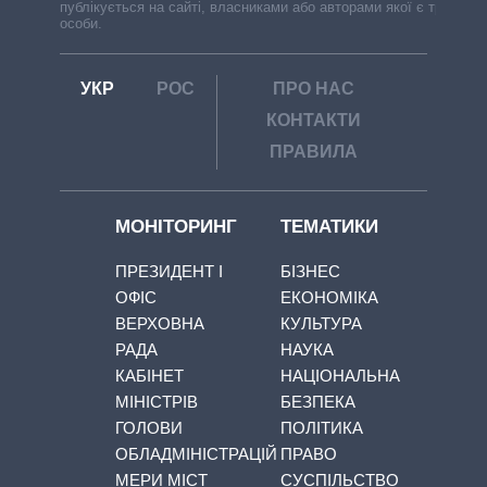
публікується на сайті, власниками або авторами якої є треті
особи.
УКР
РОС
ПРО НАС
КОНТАКТИ
ПРАВИЛА
МОНІТОРИНГ
ТЕМАТИКИ
ПРЕЗИДЕНТ І
БІЗНЕС
ОФІС
ЕКОНОМІКА
ВЕРХОВНА
КУЛЬТУРА
РАДА
НАУКА
КАБІНЕТ
НАЦІОНАЛЬНА
МІНІСТРІВ
БЕЗПЕКА
ГОЛОВИ
ПОЛІТИКА
ОБЛАДМІНІСТРАЦІЙ
ПРАВО
МЕРИ МІСТ
СУСПІЛЬСТВО