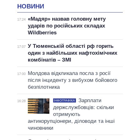
НОВИНИ
«Мадяр» назвав головну мету
17:24
ударів по російських складах
Wildberries
У Тюменській області рф горить
17:07
один з найбільших нафтохімічних
комбінатів – ЗМІ
Молдова відкликала посла з росії
17:00
після інциденту з вибухом бойового
безпілотника
Зарплати
ІНФОГРАФІКА
16:28
держслужбовців: скільки
отримують
антикорупціонери, діловоди та інші
чиновники