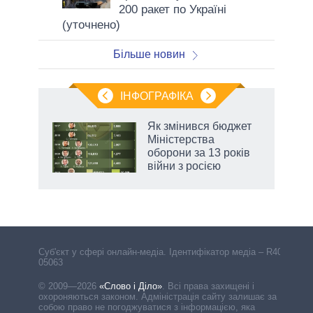
200 ракет по Україні
(уточнено)
Більше новин
ІНФОГРАФІКА
Як змінився бюджет
ть
Міністерства
оборони за 13 років
війни з росією
Cуб'єкт у сфері онлайн-медіа. Ідентифікатор медіа – R40-
05063
© 2009—2026
«Слово і Діло»
.
Всі права захищені і
охороняються законом. Адміністрація сайту залишає за
собою право не погоджуватися з інформацією, яка