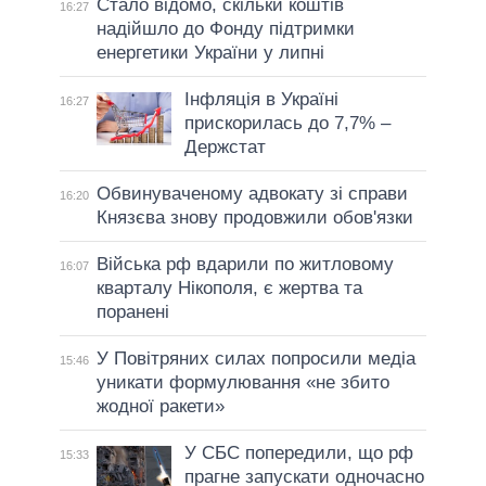
Стало відомо, скільки коштів
16:27
надійшло до Фонду підтримки
енергетики України у липні
Інфляція в Україні
16:27
прискорилась до 7,7% –
Держстат
Обвинуваченому адвокату зі справи
16:20
Князєва знову продовжили обов'язки
Війська рф вдарили по житловому
16:07
кварталу Нікополя, є жертва та
поранені
У Повітряних силах попросили медіа
15:46
уникати формулювання «не збито
жодної ракети»
У СБС попередили, що рф
15:33
прагне запускати одночасно