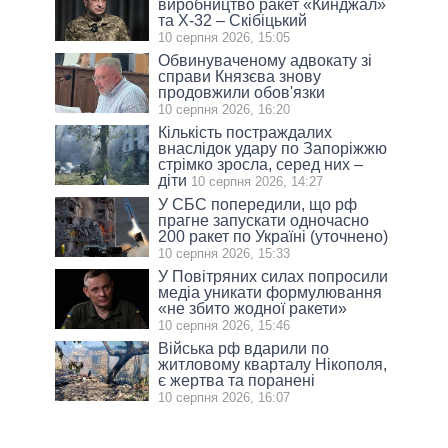
виробництво ракет «Кинджал»
та Х-32 – Скібіцький
10 серпня 2026, 15:05
Обвинуваченому адвокату зі
справи Князєва знову
продовжили обов'язки
10 серпня 2026, 16:20
Кількість постраждалих
внаслідок удару по Запоріжжю
стрімко зросла, серед них –
діти
10 серпня 2026, 14:27
У СБС попередили, що рф
прагне запускати одночасно
200 ракет по Україні (уточнено)
10 серпня 2026, 15:33
У Повітряних силах попросили
медіа уникати формулювання
«не збито жодної ракети»
10 серпня 2026, 15:46
Війська рф вдарили по
житловому кварталу Нікополя,
є жертва та поранені
10 серпня 2026, 16:07