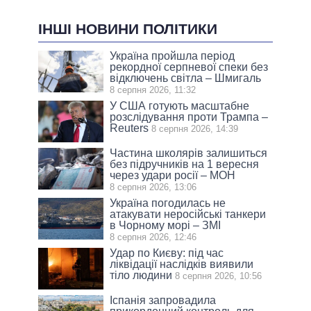
ІНШІ НОВИНИ ПОЛІТИКИ
Україна пройшла період
рекордної серпневої спеки без
відключень світла – Шмигаль
8 серпня 2026, 11:32
У США готують масштабне
розслідування проти Трампа –
Reuters
8 серпня 2026, 14:39
Частина школярів залишиться
без підручників на 1 вересня
через удари росії – МОН
8 серпня 2026, 13:06
Україна погодилась не
атакувати неросійські танкери
в Чорному морі – ЗМІ
8 серпня 2026, 12:46
Удар по Києву: під час
ліквідації наслідків виявили
тіло людини
8 серпня 2026, 10:56
Іспанія запровадила