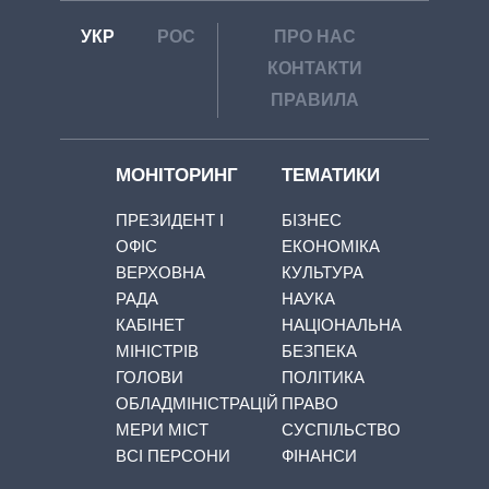
УКР
РОС
ПРО НАС
КОНТАКТИ
ПРАВИЛА
МОНІТОРИНГ
ТЕМАТИКИ
ПРЕЗИДЕНТ І
БІЗНЕС
ОФІС
ЕКОНОМІКА
ВЕРХОВНА
КУЛЬТУРА
РАДА
НАУКА
КАБІНЕТ
НАЦІОНАЛЬНА
МІНІСТРІВ
БЕЗПЕКА
ГОЛОВИ
ПОЛІТИКА
ОБЛАДМІНІСТРАЦІЙ
ПРАВО
МЕРИ МІСТ
СУСПІЛЬСТВО
ВСІ ПЕРСОНИ
ФІНАНСИ