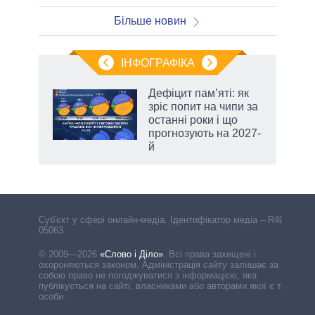
Більше новин
ІНФОГРАФІКА
 5
Дефіцит пам’яті: як
вго
зріс попит на чипи за
останні роки і що
прогнозують на 2027-
й
Cуб'єкт у сфері онлайн-медіа. Ідентифікатор медіа – R40-
05063
© 2009—2026
«Слово і Діло»
.
Всі права захищені і
охороняються законом. Адміністрація сайту залишає за
собою право не погоджуватися з інформацією, яка
публікується на сайті, власниками або авторами якої є треті
особи.