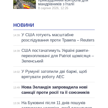
прикордонний контроль для
мандрівників з Італії
8 серпня 2026, 12:26
НОВИНИ
У США готують масштабне
14:39
розслідування проти Трампа – Reuters
США постачатимуть Україні ракети-
14:39
перехоплювачі для Patriot щомісяця –
Зеленський
У Румунії затопили дві баржі, щоб
14:02
врятувати роботу АЕС
Нова Зеландія запровадила нові
13:49
санкції проти росії та її союзників
На Буковині після 11 днів пошуків
13:36