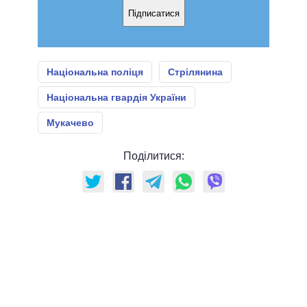
Підписатися
Національна поліця
Стрілянина
Національна гвардія України
Мукачево
Поділитися: