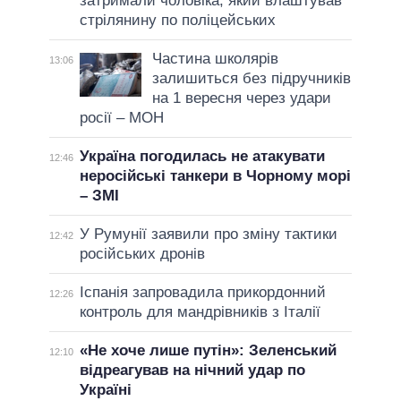
затримали чоловіка, який влаштував
стрілянину по поліцейських
Частина школярів
13:06
залишиться без підручників
на 1 вересня через удари
росії – МОН
Україна погодилась не атакувати
12:46
неросійські танкери в Чорному морі
– ЗМІ
У Румунії заявили про зміну тактики
12:42
російських дронів
Іспанія запровадила прикордонний
12:26
контроль для мандрівників з Італії
«Не хоче лише путін»: Зеленський
12:10
відреагував на нічний удар по
Україні