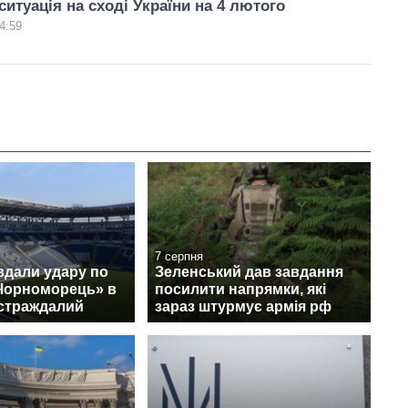
ситуація на сході України на 4 лютого
4:59
7 серпня
вдали удару по
Зеленський дав завдання
«Чорноморець» в
посилити напрямки, які
остраждалий
зараз штурмує армія рф