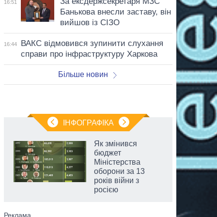
За ексдержсекретаря МЗС
16:51
Банькова внесли заставу, він
вийшов із СІЗО
ВАКС відмовився зупинити слухання
16:44
справи про інфраструктуру Харкова
Більше новин
ІНФОГРАФІКА
Як змінився
бюджет
Міністерства
оборони за 13
років війни з
росією