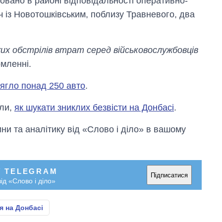
совано в районі відповідальності оперативно-
уч із Новотошківським, поблизу Травневого, два
их обстрілів втрат серед військовослужбовців
омленні.
рягло понад 250 авто
.
или,
як шукати зниклих безвісти на Донбасі
.
и та аналітику від «Слово і діло» в вашому
У TELEGRAM
Підписатися
ід «Слово і діло»
я на Донбасі