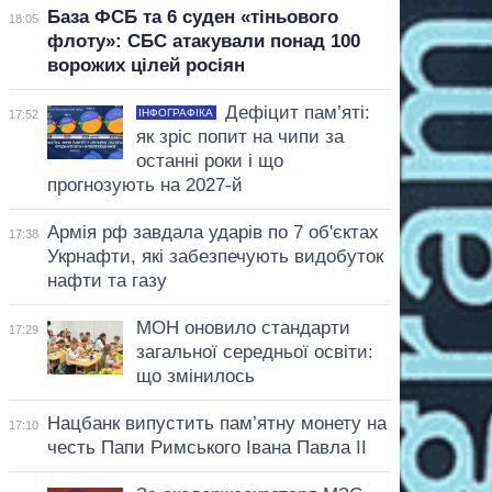
База ФСБ та 6 суден «тіньового
18:05
флоту»: СБС атакували понад 100
ворожих цілей росіян
Дефіцит пам’яті:
ІНФОГРАФІКА
17:52
як зріс попит на чипи за
останні роки і що
прогнозують на 2027-й
Армія рф завдала ударів по 7 об'єктах
17:38
Укрнафти, які забезпечують видобуток
нафти та газу
МОН оновило стандарти
17:29
загальної середньої освіти:
що змінилось
Нацбанк випустить пам’ятну монету на
17:10
честь Папи Римського Івана Павла II