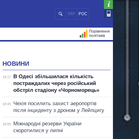
УКР
РОС
Порівняння
політиків
ЦІЙ
МЕРИ МІСТ
ВСІ ПЕРСОНИ
НОВИНИ
В Одесі збільшилася кількість
19:17
постраждалих через російський
обстріл стадіону «Чорноморець»
Чехія посилить захист аеропортів
18:45
після інциденту з дроном у Лейпцигу
Міжнародні резерви України
18:09
скоротилися у липні