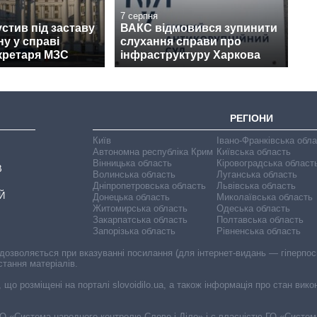
7 серпня
стив під заставу
ВАКС відмовився зупинити
у у справі
слухання справи про
кретаря МЗС
інфраструктуру Харкова
РЕГІОНИ
Київ
Івано-Франківська обл
Автономна республіка Крим
Київська область
Вінницька область
Кіровоградська област
В
Волинська область
Луганська область
Дніпропетровська область
Львівська область
Й
Донецька область
Миколаївська область
Житомирська область
Одеська область
Закарпатська область
Полтавська область
Запорізька область
Рівненська область
 дозволяється при вказуванні посилання (для інтернет-видань — гіперпоси
стання матеріалів.
, що розміщені на порталі slovoidilo.ua, а також інформація про стан вик
і ГО «Система народного контролю Слово і Діло» і є власністю ГО «Систе