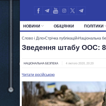
НОВИНИ
ОБIЦЯНКИ
ПОЛIТИКИ
УСІ ПОЛІТИКИ
ПРЕЗИДЕНТ І ОФ
Слово і Діло
›
Стрічка публікацій
›
Національна б
Зведення штабу ООС: 8 
НАЦІОНАЛЬНА БЕЗПЕКА
4 лютого 2020, 20:20
Читати російською