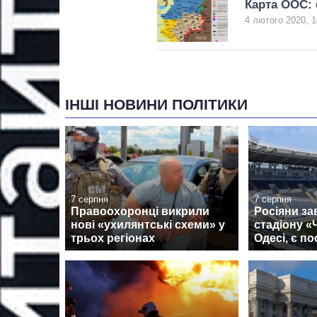
Карта ООС: 
4 лютого 2020, 1
ІНШІ НОВИНИ ПОЛІТИКИ
7 серпня
7 серпня
Правоохоронці викрили
Росіяни за
нові «ухилянтські схеми» у
стадіону 
трьох регіонах
Одесі, є п