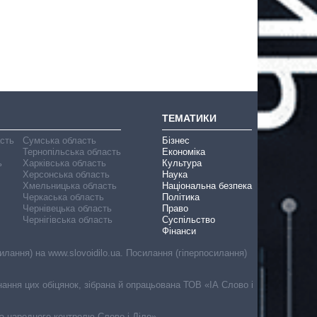
ТЕМАТИКИ
асть
Сумська область
Бізнес
Тернопільська область
Економіка
ь
Харківська область
Культура
Херсонська область
Наука
Хмельницька область
Національна безпека
Черкаська область
Політика
Чернівецька область
Право
Чернігівська область
Суспільство
Фінанси
лання) на www.slovoidilo.ua. Посилання (гіперпосилання)
онання цих обіцянок, зібрана й опрацьована ТОВ «ІА Слово і
ма народного контролю Слово і Діло».