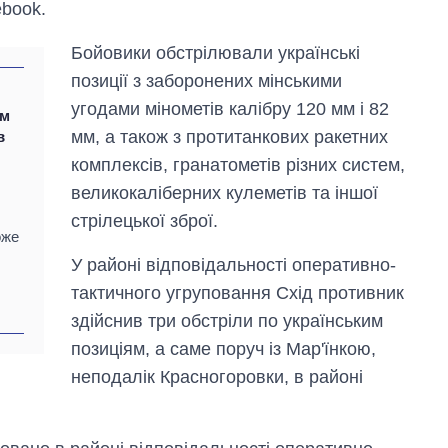
book.
Бойовики обстрілювали українські
позиції з заборонених мінськими
угодами мінометів калібру 120 мм і 82
им
мм, а також з протитанкових ракетних
в
комплексів, гранатометів різних систем,
великокаліберних кулеметів та іншої
стрілецької зброї.
оже
У районі відповідальності оперативно-
тактичного угруповання Схід противник
Скільки картоплі
вирощували в
здійснив три обстріли по українським
Україні до і під час
позиціям, а саме поруч із Мар'їнкою,
великої війни
неподалік Красногоровки, в районі