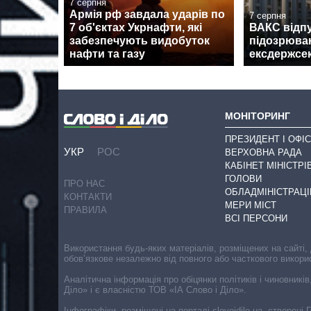
7 серпня
Армія рф завдала ударів по
7 серпня
7 об'єктах Укрнафти, які
ВАКС відпу
забезпечують видобуток
підозрюван
нафти та газу
ексдержсе
МОНІТОРИНГ
ПРЕЗИДЕНТ І ОФІС
УКР
РОС
ВЕРХОВНА РАДА
КАБІНЕТ МІНІСТРІ
ГОЛОВИ
ПРО НАС
ОБЛАДМІНІСТРАЦІ
КОНТАКТИ
МЕРИ МІСТ
ПРАВИЛА
ВСІ ПЕРСОНИ
Використання будь-яких матеріалів, розміщених на сайті,
обов’язкове незалежно від повного або часткового викори
Аналітична інформація про обіцянки політиків і чиновників
Діло» і є власністю ТОВ «ІА Слово і Діло».
Інфографіки, розміщені на порталі slovoidilo.ua, створен