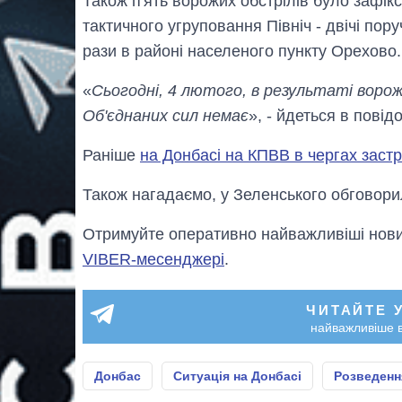
Також п'ять ворожих обстрілів було зафік
тактичного угруповання Північ - двічі пор
рази в районі населеного пункту Орехово.
«
Сьогодні, 4 лютого, в результаті ворож
Об'єднаних сил немає
», - йдеться в повід
Раніше
на Донбасі на КПВВ в чергах заст
Також нагадаємо, у Зеленського обговор
Отримуйте оперативно найважливіші новин
VIBER-месенджері
.
ЧИТАЙТЕ 
найважливіше в
Донбас
Ситуація на Донбасі
Розведенн