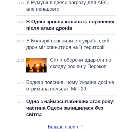
У Румунії відвели загрозу для АЕС,
13:41
але ненадовго
В Одесі зросла кількість поранених
13:28
після атаки дронів
У Болгарії пояснили, як український
13:03
дрон міг опинитися на її території
Сили оборони вдарили по
12:54
складу росіян у Перекопі
Боднар пояснив, чому Україна досі не
12:32
отримала польські МіГ-29
Одна з наймасштабніших атак року:
12:22
частина Одеси залишилася без
світла
Більше новин