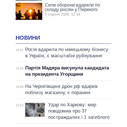
Сили оборони вдарили по
складу росіян у Перекопі
9 серпня 2026, 12:54
НОВИНИ
Росія вдарила по німецькому бізнесу
14:42
в Україні, є масштабні руйнування
Партія Мадяра висунула кандидата
14:33
на президента Угорщини
На Чернігівщині дрон рф вдарив
14:09
поблизу магазину, є поранені
Удар по Харкову: мер
13:53
повідомив про 37
постраждалих і 1 загиблого