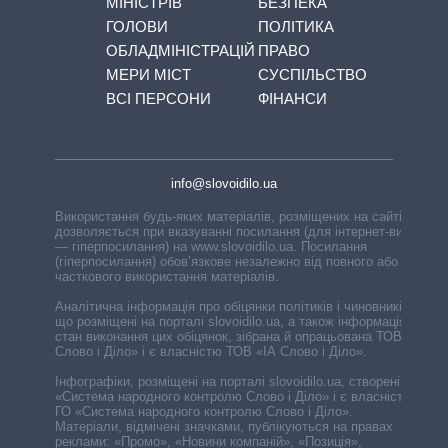
МІНІСТРІВ
БЕЗПЕКА
ГОЛОВИ
ПОЛІТИКА
ОБЛАДМІНІСТРАЦІЙ
ПРАВО
МЕРИ МІСТ
СУСПІЛЬСТВО
ВСІ ПЕРСОНИ
ФІНАНСИ
info@slovoidilo.ua
Використання будь-яких матеріалів, розміщених на сайті,
дозволяється при вказуванні посилання (для інтернет-видань
— гіперпосилання) на www.slovoidilo.ua. Посилання
(гіперпосилання) обов’язкове незалежно від повного або
часткового використання матеріалів.
Аналітична інформація про обіцянки політиків і чиновників,
що розміщені на порталі slovoidilo.ua, а також інформація про
стан виконання цих обіцянок, зібрана й опрацьована ТОВ «ІА
Слово і Діло» і є власністю ТОВ «ІА Слово і Діло».
Інфографіки, розміщені на порталі slovoidilo.ua, створені ГО
«Система народного контролю Слово і Діло» і є власністю
ГО «Система народного контролю Слово і Діло».
Матеріали, відмічені значками, публікуються на правах
реклами: «Промо», «Новини компаній», «Позиція»,