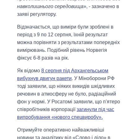
навколишнього середовища
», - зазначено в
заяві регулятору.
Відзначається, що виміри були зроблені в
період з 9 по 12 серпня, їхній результат
можна порівняти з результатами попередніх
вимірювань. Подібний рівень Норвегія
фіксує 6-8 разів на рік.
Як відомо
8 серпня під Архангельськом
вибухнув двигун ракети
. У Міноборони РФ
тоді заявили, що ніяких викидів шкідливих
речовин в атмосферу не було, радіаційний
фон у нормі. У Росатомі заявили, що п'ятеро
співробітників корпорації
загинули під час
випробування «нового спецвиробу».
Отримуйте оперативно найважливіші
новини та аналітику від «Слово і діло» в