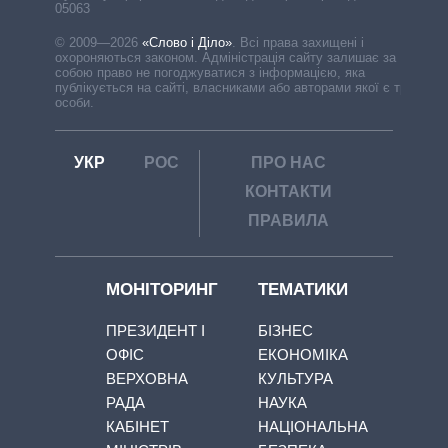
05063
© 2009—2026
«Слово і Діло»
.
Всі права захищені і
охороняються законом. Адміністрація сайту залишає за
собою право не погоджуватися з інформацією, яка
публікується на сайті, власниками або авторами якої є треті
особи.
УКР
РОС
ПРО НАС
КОНТАКТИ
ПРАВИЛА
МОНІТОРИНГ
ТЕМАТИКИ
ПРЕЗИДЕНТ І
БІЗНЕС
ОФІС
ЕКОНОМІКА
ВЕРХОВНА
КУЛЬТУРА
РАДА
НАУКА
КАБІНЕТ
НАЦІОНАЛЬНА