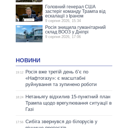
Головний генерал США
застеріг команду Трампа від
ескалації з Іраном
9 серпня 2026, 15:34
Росія знищила гуманітарний
склад ВООЗ у Дніпрі
9 серпня 2026, 17:06
НОВИНИ
Росія вже третій день б’є по
19:12
«Нафтогазу»: є масштабні
руйнування та зупинено роботи
Нетаньягу відхилив 15-пунктний план
18:24
Трампа щодо врегулювання ситуації в
Газі
Сибіга звернувся до білорусів у
17:56
річницю протестів