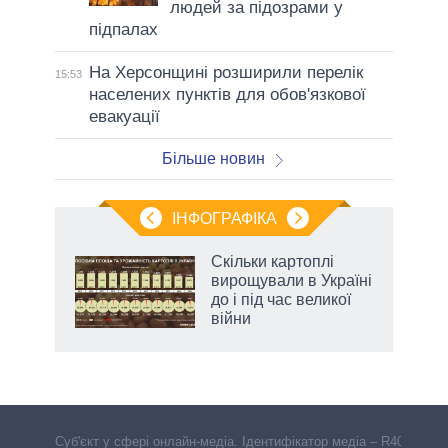
людей за підозрами у
підпалах
На Херсонщині розширили перелік
15:53
населених пунктів для обов'язкової
евакуації
Більше новин
ІНФОГРАФІКА
 як
Скільки картоплі
и за
вирощували в Україні
до і під час великої
2027-
війни
аспі
Cуб'єкт у сфері онлайн-медіа. Ідентифікатор медіа – R40-