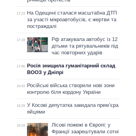
На Одещині сталася масштабна ДТП
17:23
за участі мікроавтобусів, є жертви та
постраждалі
Рф атакувала автобус із 12
17:19
дітьми та рятувальників під
час повторних ударів
Росія знищила гуманітарний склад
17:06
ВООЗ у Дніпрі
Російські війська створили нові зони
16:43
контролю біля кордону України
У Косові депутатка закидала прем’єра
16:29
яйцями
Лісові пожежі в Європі: у
16:24
Франції заарештували сотні