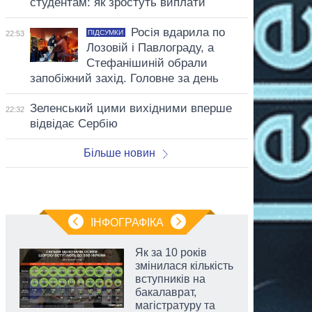
студентам: як зростуть виплати
Росія вдарила по
ПІДСУМКИ
22:53
Лозовій і Павлограду, а
Стефанішиній обрали
запобіжний захід. Головне за день
Зеленський цими вихідними вперше
22:32
відвідає Сербію
Більше новин
ІНФОГРАФІКА
Як за 10 років
змінилася кількість
вступників на
бакалаврат,
магістратуру та