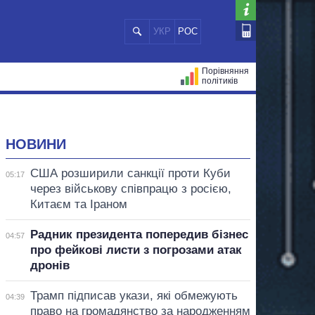
УКР
РОС
Порівняння
політиків
ЦІЙ
МЕРИ МІСТ
ВСІ ПЕРСОНИ
НОВИНИ
США розширили санкції проти Куби
05:17
через військову співпрацю з росією,
Китаєм та Іраном
Радник президента попередив бізнес
04:57
про фейкові листи з погрозами атак
дронів
Трамп підписав укази, які обмежують
04:39
право на громадянство за народженням