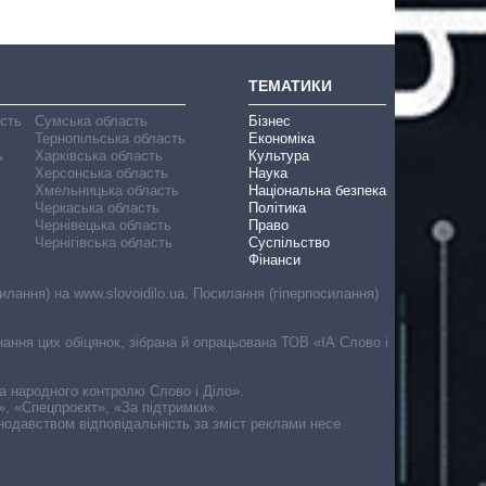
ТЕМАТИКИ
асть
Сумська область
Бізнес
Тернопільська область
Економіка
ь
Харківська область
Культура
Херсонська область
Наука
Хмельницька область
Національна безпека
Черкаська область
Політика
Чернівецька область
Право
Чернігівська область
Суспільство
Фінанси
лання) на www.slovoidilo.ua. Посилання (гіперпосилання)
онання цих обіцянок, зібрана й опрацьована ТОВ «ІА Слово і
ма народного контролю Слово і Діло».
», «Спецпроєкт», «За підтримки».
онодавством відповідальність за зміст реклами несе