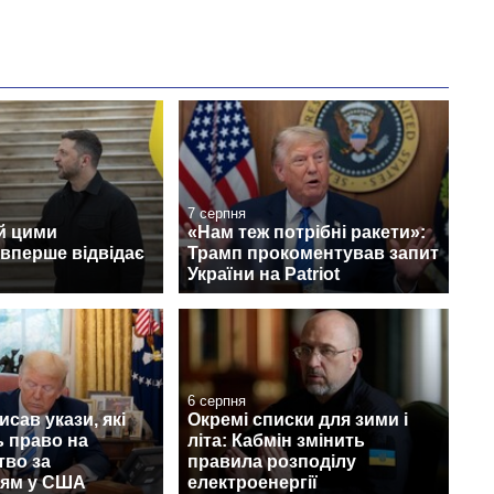
7 серпня
й цими
«Нам теж потрібні ракети»:
вперше відвідає
Трамп прокоментував запит
України на Patriot
6 серпня
исав укази, які
Окремі списки для зими і
 право на
літа: Кабмін змінить
тво за
правила розподілу
ям у США
електроенергії