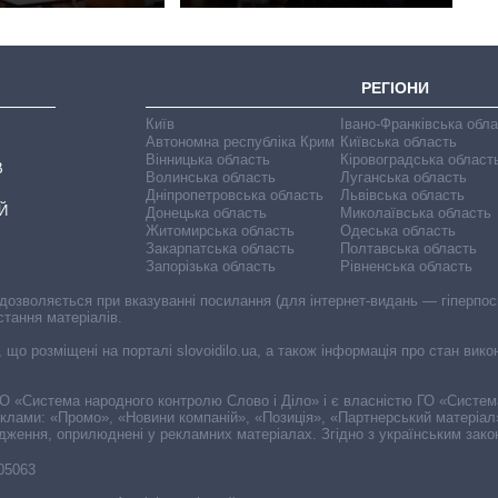
РЕГІОНИ
Київ
Івано-Франківська обл
Автономна республіка Крим
Київська область
Вінницька область
Кіровоградська област
В
Волинська область
Луганська область
Дніпропетровська область
Львівська область
Й
Донецька область
Миколаївська область
Житомирська область
Одеська область
Закарпатська область
Полтавська область
Запорізька область
Рівненська область
 дозволяється при вказуванні посилання (для інтернет-видань — гіперпоси
стання матеріалів.
, що розміщені на порталі slovoidilo.ua, а також інформація про стан вик
і ГО «Система народного контролю Слово і Діло» і є власністю ГО «Систе
еклами: «Промо», «Новини компаній», «Позиція», «Партнерський матеріал
судження, оприлюднені у рекламних матеріалах. Згідно з українським зак
-05063