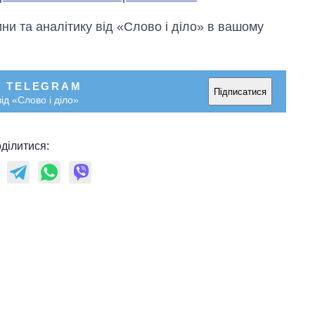
рф
и та аналітику від «Слово і діло» в вашому
У TELEGRAM
Підписатися
ід «Слово і діло»
ділитися: