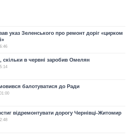
ав указ Зеленського про ремонт доріг «цирком
і»
6:46
, скільки в червні заробив Омелян
5:14
мовився балотуватися до Ради
01:00
стиг відремонтувати дорогу Чернівці-Житомир
2:48