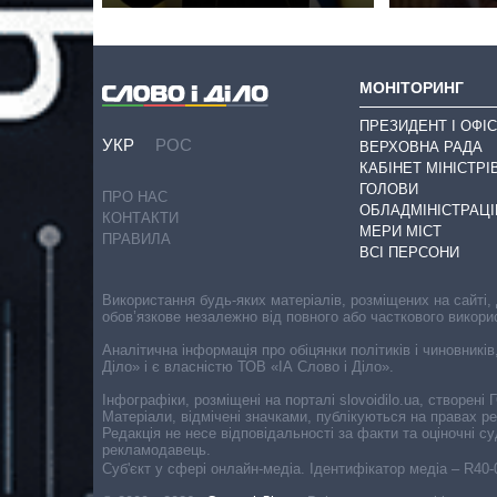
МОНІТОРИНГ
ПРЕЗИДЕНТ І ОФІС
УКР
РОС
ВЕРХОВНА РАДА
КАБІНЕТ МІНІСТРІ
ГОЛОВИ
ПРО НАС
ОБЛАДМІНІСТРАЦІ
КОНТАКТИ
МЕРИ МІСТ
ПРАВИЛА
ВСІ ПЕРСОНИ
Використання будь-яких матеріалів, розміщених на сайті,
обов’язкове незалежно від повного або часткового викори
Аналітична інформація про обіцянки політиків і чиновників
Діло» і є власністю ТОВ «ІА Слово і Діло».
Інфографіки, розміщені на порталі slovoidilo.ua, створен
Матеріали, відмічені значками, публікуються на правах р
Редакція не несе відповідальності за факти та оціночні 
рекламодавець.
Cуб'єкт у сфері онлайн-медіа. Ідентифікатор медіа – R40