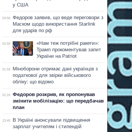
у США
Федоров заявив, що веде переговори з
03:56
Маском щодо використання Starlink
для ударів по рф
«Нам теж потрібні ракети»:
02:59
Трамп прокоментував запит
України на Patriot
Міноборони отримає дані українців з
01:59
податкової для звірки військового
обліку: що відомо
Федоров розкрив, як пропонував
01:24
змінити мобілізацію: що передбачав
план
В Україні анонсували підвищення
23:45
зарплат учителям і стипендій