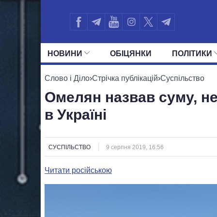
НОВИНИ
ОБIЦЯНКИ
ПОЛIТИКИ
УСІ ПОЛІТИКИ
ПРЕЗИДЕНТ І ОФ
Слово і Діло
›
Стрічка публікацій
›
Суспільство
Омелян назвав суму, не
в Україні
СУСПІЛЬСТВО
9 серпня 2019, 16:56
Читати російською