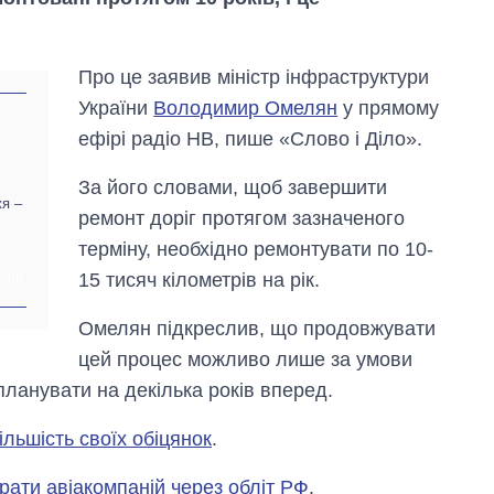
Про це заявив міністр інфраструктури
України
Володимир Омелян
у прямому
ефірі радіо НВ, пише «Слово і Діло».
За його словами, щоб завершити
жя –
ремонт доріг протягом зазначеного
терміну, необхідно ремонтувати по 10-
15 тисяч кілометрів на рік.
РХІВ
Омелян підкреслив, що продовжувати
цей процес можливо лише за умови
планувати на декілька років вперед.
Вісім масованих
ударів по Україні
льшість своїх обіцянок
.
за літо: Київ та
область стали
головною ціллю
рати авіакомпаній через обліт РФ
.