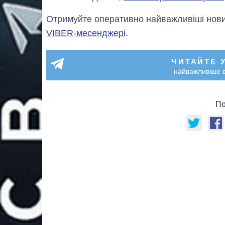
Отримуйте оперативно найважливіші новин
VIBER-месенджері
.
ЧИТАЙТЕ 
найважливіше в
По