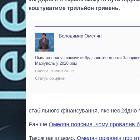
коштуватиме трильйон гривень.
Володимир Омелян
Омелян планує закінчити будівництво дороги Запоріж
Маріуполь у 2020 році
Сказано 19 квітня 2019 р.
Статус обіцянки:
А
стабільного фінансування, яке необхідно 
Раніше
Омелян пояснив, чому провалив бі
Також нагадаємо,
Омелян розповів про вт