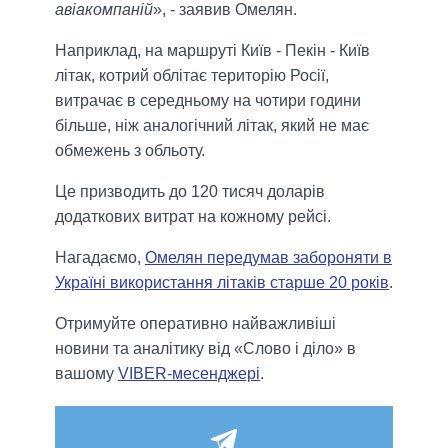
авіакомпаній
», - заявив Омелян.
Наприклад, на маршруті Київ - Пекін - Київ
літак, котрий облітає територію Росії,
витрачає в середньому на чотири години
більше, ніж аналогічний літак, який не має
обмежень з обльоту.
Це призводить до 120 тисяч доларів
додаткових витрат на кожному рейсі.
Нагадаємо,
Омелян передумав забороняти в
Україні використання літаків старше 20 років
.
Отримуйте оперативно найважливіші
новини та аналітику від «Слово і діло» в
вашому
VIBER-месенджері
.