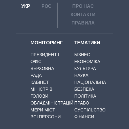
УКР
РОС
ПРО НАС
КОНТАКТИ
ПРАВИЛА
МОНІТОРИНГ
ТЕМАТИКИ
ПРЕЗИДЕНТ І
БІЗНЕС
ОФІС
ЕКОНОМІКА
ВЕРХОВНА
КУЛЬТУРА
РАДА
НАУКА
КАБІНЕТ
НАЦІОНАЛЬНА
МІНІСТРІВ
БЕЗПЕКА
ГОЛОВИ
ПОЛІТИКА
ОБЛАДМІНІСТРАЦІЙ
ПРАВО
МЕРИ МІСТ
СУСПІЛЬСТВО
ВСІ ПЕРСОНИ
ФІНАНСИ