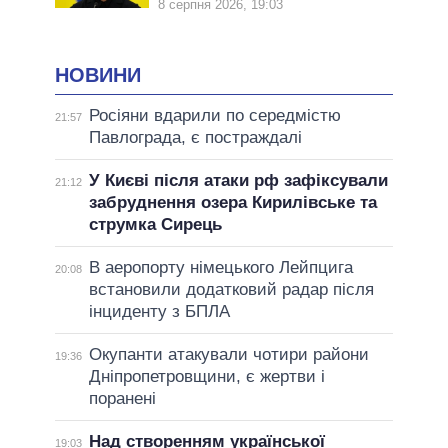
8 серпня 2026, 19:03
НОВИНИ
Росіяни вдарили по середмістю
21:57
Павлограда, є постраждалі
У Києві після атаки рф зафіксували
21:12
забруднення озера Кирилівське та
струмка Сирець
В аеропорту німецького Лейпцига
20:08
встановили додатковий радар після
інциденту з БПЛА
Окупанти атакували чотири райони
19:36
Дніпропетровщини, є жертви і
поранені
Над створенням української
19:03