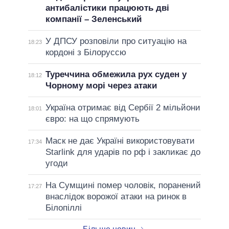
антибалістики працюють дві
компанії – Зеленський
У ДПСУ розповіли про ситуацію на
18:23
кордоні з Білоруссю
Туреччина обмежила рух суден у
18:12
Чорному морі через атаки
Україна отримає від Сербії 2 мільйони
18:01
євро: на що спрямують
Маск не дає Україні використовувати
17:34
Starlink для ударів по рф і закликає до
угоди
На Сумщині помер чоловік, поранений
17:27
внаслідок ворожої атаки на ринок в
Білопіллі