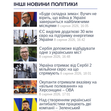
ІНШІ НОВИНИ ПОЛІТИКИ
«Буде складна зима»: Вучич не
вірить, що війна в Україні
завершиться найближчими
місяцями
8 серпня 2026, 16:05
ЄС виділив додаткові 30 млн
євро на підтримку енергетики
України
8 серпня 2026, 16:42
Сербія допоможе відбудувати
одне з українських міст
8 серпня 2026, 16:48
Україна отримає від Сербії 2
мільйони євро: на що
спрямують
8 серпня 2026, 18:01
Окупанти отримали вказівку на
«вільне полювання» на
Херсонщині – ОВА
8 серпня 2026, 17:01
Над створенням української
антибалістики працюють дві
компанії – Зеленський