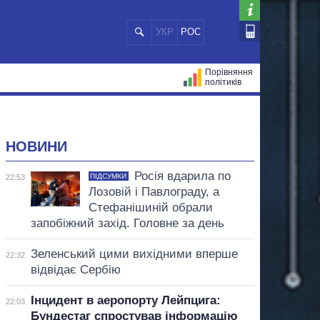
УКР
РОС
Порівняння
політиків
ЦІЙ
МЕРИ МІСТ
ВСІ ПЕРСОНИ
НОВИНИ
Росія вдарила по
ПІДСУМКИ
22:53
Лозовій і Павлограду, а
Стефанішиній обрали
запобіжний захід. Головне за день
Зеленський цими вихідними вперше
22:32
відвідає Сербію
Інцидент в аеропорту Лейпцига:
22:03
Бундестаг спростував інформацію