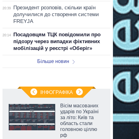
Президент розповів, скільки країн
20:39
долучилися до створення системи
FREYJA
Посадовцям ТЦК повідомили про
20:14
підозру через випадки фіктивних
мобілізацій у реєстрі «Оберіг»
Більше новин
ІНФОГРАФІКА
Вісім масованих
ударів по Україні
за літо: Київ та
область стали
головною ціллю
рф