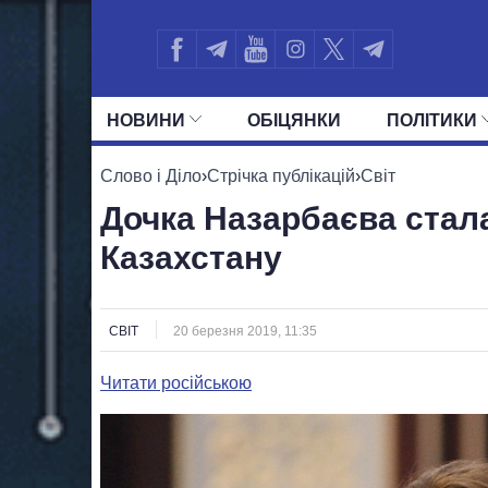
НОВИНИ
ОБIЦЯНКИ
ПОЛIТИКИ
УСІ ПОЛІТИКИ
ПРЕЗИДЕНТ І ОФ
Слово і Діло
›
Стрічка публікацій
›
Світ
Дочка Назарбаєва стал
Казахстану
СВІТ
20 березня 2019, 11:35
Читати російською