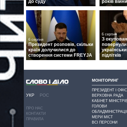
до суду
років війн
6 серпня
З окупован
6 серпня
Президент розповів, скільки
повернули
країн долучилися до
українськи
створення системи FREYJA
підлітків
МОНІТОРИНГ
ПРЕЗИДЕНТ І ОФІС
УКР
РОС
ВЕРХОВНА РАДА
КАБІНЕТ МІНІСТРІ
ГОЛОВИ
ПРО НАС
ОБЛАДМІНІСТРАЦІ
КОНТАКТИ
МЕРИ МІСТ
ПРАВИЛА
ВСІ ПЕРСОНИ