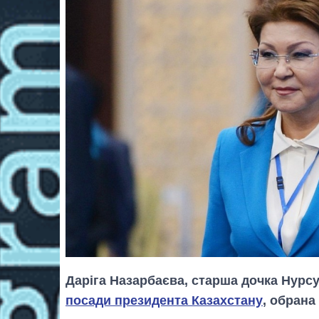
Даріга Назарбаєва, старша дочка Нурс
посади президента Казахстану
, обрана