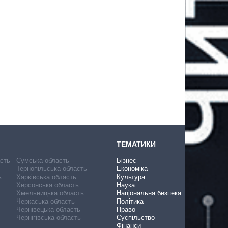
ТЕМАТИКИ
асть
Сумська область
Бізнес
Тернопільська область
Економіка
ь
Харківська область
Культура
Херсонська область
Наука
Хмельницька область
Національна безпека
Черкаська область
Політика
Чернівецька область
Право
Чернігівська область
Суспільство
Фінанси