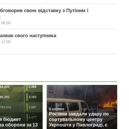
бговорив свою відставку з Путіним і
м
 06:00
азвав свого наступника
 17:00
6 серпня
Росіяни завдали удару по
ся бюджет
сортувальному центру
ва оборони за 13
Укрпошти у Павлограді, є