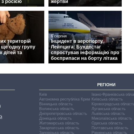
и з росією
жертви
6 серпня
их територій
Інцидент в аеропорту
 ще одну групу
Лейпцига: Бундестаг
х дітей та
спростував інформацію про
боєприпаси на борту літака
РЕГІОНИ
Київ
Івано-Франківська обл
Автономна республіка Крим
Київська область
Вінницька область
Кіровоградська област
В
Волинська область
Луганська область
Дніпропетровська область
Львівська область
Й
Донецька область
Миколаївська область
Житомирська область
Одеська область
Закарпатська область
Полтавська область
Запорізька область
Рівненська область