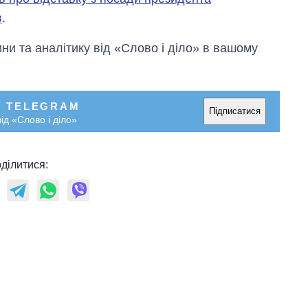
в
.
и та аналітику від «Слово і діло» в вашому
У TELEGRAM
Підписатися
ід «Слово і діло»
ділитися: