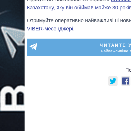
Казахстану, яку він обіймав майже 30 рокі
Отримуйте оперативно найважливіші новин
VIBER-месенджері
.
ЧИТАЙТЕ 
найважливіше в
По