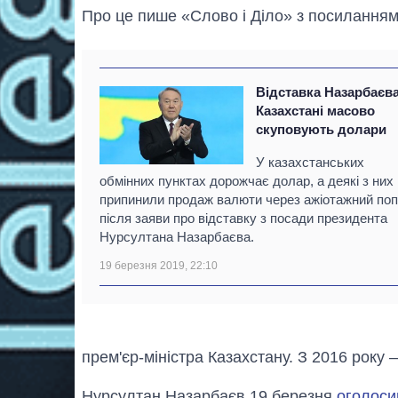
Про це пише «Слово і Діло» з посиланням
Відставка Назарбаєва
Казахстані масово
скуповують долари
У казахстанських
обмінних пунктах дорожчає долар, а деякі з них
припинили продаж валюти через ажіотажний поп
після заяви про відставку з посади президента
Нурсултана Назарбаєва.
19 березня 2019, 22:10
прем'єр-міністра Казахстану. З 2016 року 
Нурсултан Назарбаєв 19 березня
оголоси