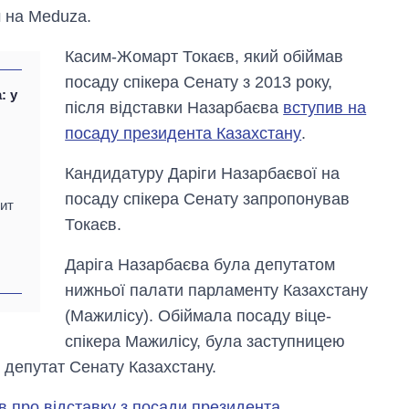
 на Meduza.
Касим-Жомарт Токаєв, який обіймав
посаду спікера Сенату з 2013 року,
: у
після відставки Назарбаєва
вступив на
посаду президента Казахстану
.
Кандидатуру Даріги Назарбаєвої на
посаду спікера Сенату запропонував
ит
Токаєв.
Даріга Назарбаєва була депутатом
нижньої палати парламенту Казахстану
Як зросли тарифи
(Мажилісу). Обіймала посаду віце-
на холодну воду у
спікера Мажилісу, була заступницею
містах України на
початок серпня
– депутат Сенату Казахстану.
в про відставку з посади президента