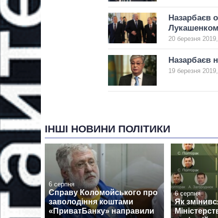
Назарбаєв о
Лукашенко
20 березня 2019,
Назарбаєв н
19 березня 2019,
ІНШІ НОВИНИ ПОЛІТИКИ
6 серпня
Справу Коломойського про
6 серпня
заволодіння коштами
Як змінив
«ПриватБанку» направили
Міністерст