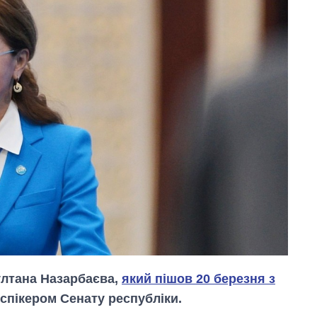
ултана Назарбаєва,
який пішов 20 березня з
 спікером Сенату республіки.