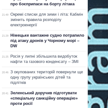
про боєприпаси на борту літака
Окремі списки для зими і літа: Кабмін
21:49
змінить правила розподілу
електроенергії
Німецьке вантажне судно потрапило
21:29
під атаку дронів у Чорному морі –
DW
Росія у липні збільшила видобуток
21:25
нафти та газового конденсату – ЗМІ
З окупованих територій повернули ще
20:46
одну групу українських дітей та
підлітків
Зеленський доручив підготувати
20:41
«спеціальну санкційну операцію»
проти росії