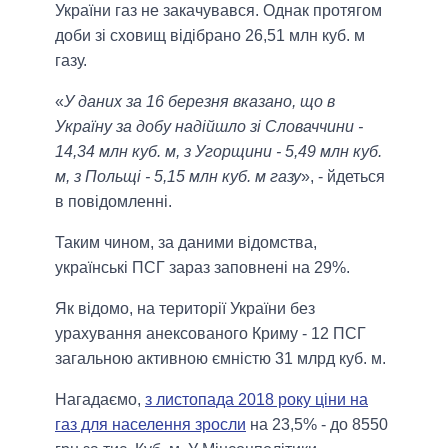
України газ не закачувався. Однак протягом
доби зі сховищ відібрано 26,51 млн куб. м
газу.
«
У даних за 16 березня вказано, що в
Україну за добу надійшло зі Словаччини -
14,34 млн куб. м, з Угорщини - 5,49 млн куб.
м, з Польщі - 5,15 млн куб. м газу
», - йдеться
в повідомленні.
Таким чином, за даними відомства,
українські ПСГ зараз заповнені на 29%.
Як відомо, на території України без
урахування анексованого Криму - 12 ПСГ
загальною активною ємністю 31 млрд куб. м.
Нагадаємо,
з листопада 2018 року ціни на
газ для населення зросли
на 23,5% - до 8550