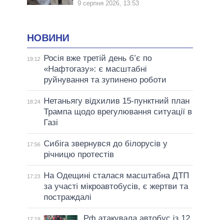
9 серпня 2026, 13:53
НОВИНИ
Росія вже третій день б’є по
19:12
«Нафтогазу»: є масштабні
руйнування та зупинено роботи
Нетаньягу відхилив 15-пунктний план
18:24
Трампа щодо врегулювання ситуації в
Газі
Сибіга звернувся до білорусів у
17:56
річницю протестів
На Одещині сталася масштабна ДТП
17:23
за участі мікроавтобусів, є жертви та
постраждалі
Рф атакувала автобус із 12
17:19