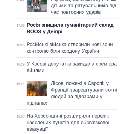
дітьми та рятувальників під
час повторних ударів
Росія знищила гуманітарний склад
17:06
ВООЗ у Дніпрі
Російські війська створили нові зони
16:43
контролю біля кордону України
У Косові депутатка закидала прем’єра
16:29
яйцями
Лісові пожежі в Європі: у
16:24
Франції заарештували сотні
людей за підозрами у
підпалах
На Херсонщині розширили перелік
15:53
населених пунктів для обов'язкової
евакуації