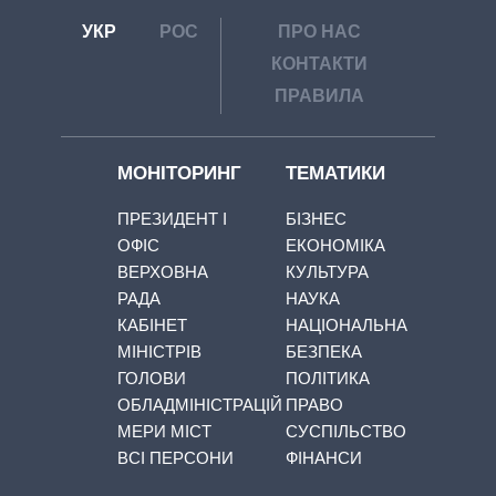
УКР
РОС
ПРО НАС
КОНТАКТИ
ПРАВИЛА
МОНІТОРИНГ
ТЕМАТИКИ
ПРЕЗИДЕНТ І
БІЗНЕС
ОФІС
ЕКОНОМІКА
ВЕРХОВНА
КУЛЬТУРА
РАДА
НАУКА
КАБІНЕТ
НАЦІОНАЛЬНА
МІНІСТРІВ
БЕЗПЕКА
ГОЛОВИ
ПОЛІТИКА
ОБЛАДМІНІСТРАЦІЙ
ПРАВО
МЕРИ МІСТ
СУСПІЛЬСТВО
ВСІ ПЕРСОНИ
ФІНАНСИ