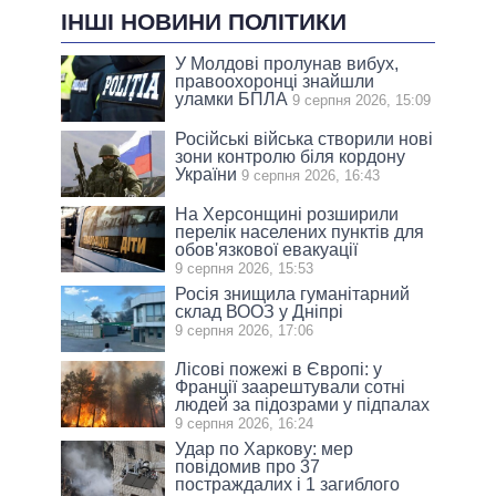
ІНШІ НОВИНИ ПОЛІТИКИ
У Молдові пролунав вибух,
правоохоронці знайшли
уламки БПЛА
9 серпня 2026, 15:09
Російські війська створили нові
зони контролю біля кордону
України
9 серпня 2026, 16:43
На Херсонщині розширили
перелік населених пунктів для
обов'язкової евакуації
9 серпня 2026, 15:53
Росія знищила гуманітарний
склад ВООЗ у Дніпрі
9 серпня 2026, 17:06
Лісові пожежі в Європі: у
Франції заарештували сотні
людей за підозрами у підпалах
9 серпня 2026, 16:24
Удар по Харкову: мер
повідомив про 37
постраждалих і 1 загиблого