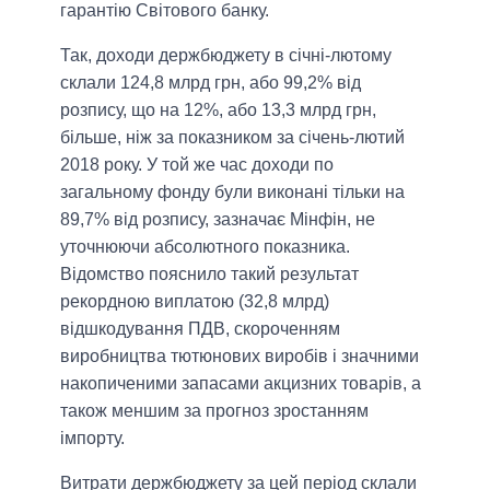
гарантію Світового банку.
Так, доходи держбюджету в січні-лютому
склали 124,8 млрд грн, або 99,2% від
розпису, що на 12%, або 13,3 млрд грн,
більше, ніж за показником за січень-лютий
2018 року. У той же час доходи по
загальному фонду були виконані тільки на
89,7% від розпису, зазначає Мінфін, не
уточнюючи абсолютного показника.
Відомство пояснило такий результат
рекордною виплатою (32,8 млрд)
відшкодування ПДВ, скороченням
виробництва тютюнових виробів і значними
накопиченими запасами акцизних товарів, а
також меншим за прогноз зростанням
імпорту.
Витрати держбюджету за цей період склали