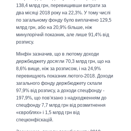
138,4 млрд грн, перевищивши витрати за
два місяці 2018 року на 22,3%. У тому числі
по загальному фонду було виплачено 129,5
млрд грн, або на 20,9% більше, ніж
минулорічнй показник, але лише 91,4% від
розпису.
Мінфін зазначив, що в лютому доходи
держбюджету досягли 70,3 млрд грн, що на
8,6% вище, ніж за розписом, і на 24,9%
перевищують показник лютого-2018. Доходи
загального фонду держбюджету склали
97,9% від розпису, а доходи спецфонду -
197,9%, що пов'язано з надходженням до
спецфонду 7,7 млрд грн від розмитнення
«євроблях» і 1,5 млрд грн від
спецконфіскацій.