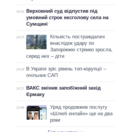
Верховний суд відпустив під
14:41
умовний строк ексголову села на
Сумщині
Кількість постраждалих
14:27
внаслідок удару по
Запоріжжю стрімко зросла,
серед них – діти
В Україні зріс рівень топ-корупції –
14:19
очільник САП
ВАКС змінив запобіжний захід
14:17
Єрмаку
Уряд продовжив послугу
13:46
«Шлюб онлайн» ще на два
роки