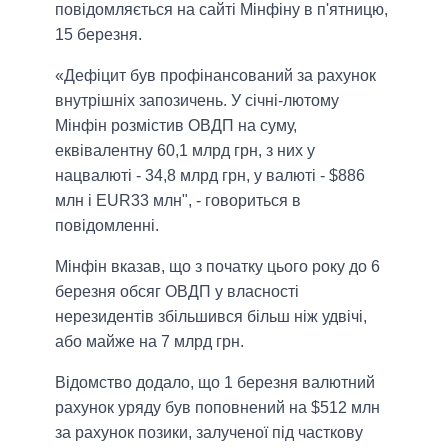
повідомляється на сайті Мінфіну в п'ятницю,
15 березня.
«Дефіцит був профінансований за рахунок
внутрішніх запозичень. У січні-лютому
Мінфін розмістив ОВДП на суму,
еквівалентну 60,1 млрд грн, з них у
нацвалюті - 34,8 млрд грн, у валюті - $886
млн і EUR33 млн", - говориться в
повідомленні.
Мінфін вказав, що з початку цього року до 6
березня обсяг ОВДП у власності
нерезидентів збільшився більш ніж удвічі,
або майже на 7 млрд грн.
Відомство додало, що 1 березня валютний
рахунок уряду був поповнений на $512 млн
за рахунок позики, залученої під часткову