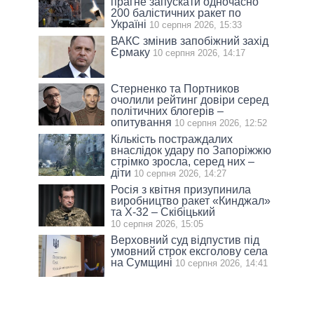
прагне запускати одночасно
200 балістичних ракет по
Україні
10 серпня 2026, 15:33
ВАКС змінив запобіжний захід
Єрмаку
10 серпня 2026, 14:17
Стерненко та Портников
очолили рейтинг довіри серед
політичних блогерів –
опитування
10 серпня 2026, 12:52
Кількість постраждалих
внаслідок удару по Запоріжжю
стрімко зросла, серед них –
діти
10 серпня 2026, 14:27
Росія з квітня призупинила
виробництво ракет «Кинджал»
та Х-32 – Скібіцький
10 серпня 2026, 15:05
Верховний суд відпустив під
умовний строк ексголову села
на Сумщині
10 серпня 2026, 14:41