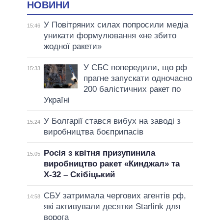
НОВИНИ
У Повітряних силах попросили медіа
15:46
уникати формулювання «не збито
жодної ракети»
У СБС попередили, що рф
15:33
прагне запускати одночасно
200 балістичних ракет по
Україні
У Болгарії стався вибух на заводі з
15:24
виробництва боєприпасів
Росія з квітня призупинила
15:05
виробництво ракет «Кинджал» та
Х-32 – Скібіцький
СБУ затримала чергових агентів рф,
14:58
які активували десятки Starlink для
ворога