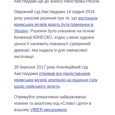
Амстердамі ще до анексії півострова Росією.
Окружний суд Амстердама 14 грудня 2016
року ухвалив рішення про те, що
експонати
кримських музеїв мають бути повернені в
Україну
. Рішення було ухвалене на основі
Конвенції ЮНЕСКО, згідно з якою художні
цінності належить повернуті суверенній
державі, яка надала їх для тимчасової
експозиції.
28 березня 2017 року Апеляційний суд
Амстердама
отримав від представників
кримських музеїв апеляцію на рішення суду
щодо скіфського золота
.
Отримуйте оперативно найважливіші
новини та аналітику від «Слово і діло» в
вашому
VIBER-месенджері
.