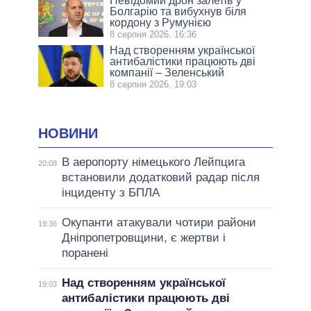
Невідомий дрон залетів у
Болгарію та вибухнув біля
кордону з Румунією
8 серпня 2026, 16:36
Над створенням української
антибалістики працюють дві
компанії – Зеленський
8 серпня 2026, 19:03
НОВИНИ
В аеропорту німецького Лейпцига
20:08
встановили додатковий радар після
інциденту з БПЛА
Окупанти атакували чотири райони
19:36
Дніпропетровщини, є жертви і
поранені
Над створенням української
19:03
антибалістики працюють дві