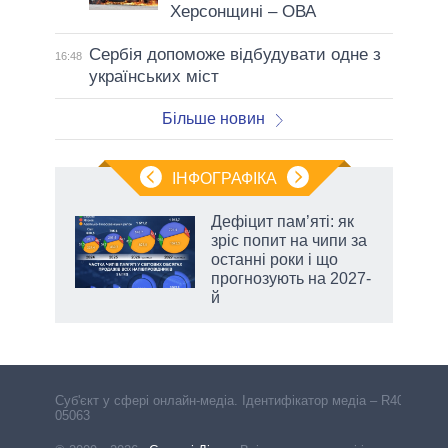
Херсонщині – ОВА
Сербія допоможе відбудувати одне з
16:48
українських міст
Більше новин
ІНФОГРАФІКА
Дефіцит пам’яті: як
раїні
зріс попит на чипи за
ої
останні роки і що
прогнозують на 2027-
й
Cуб'єкт у сфері онлайн-медіа. Ідентифікатор медіа – R40-
05063