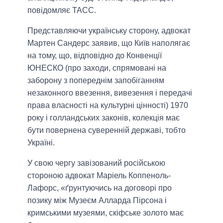
повідомляє ТАСС.
Представляючи українську сторону, адвокат
Мартен Сандерс заявив, що Київ наполягає
на тому, що, відповідно до Конвенції
ЮНЕСКО (про заходи, спрямовані на
заборону з попереднім запобіганням
незаконного ввезення, вивезення і передачі
права власності на культурні цінності) 1970
року і голландських законів, колекція має
бути повернена суверенній державі, тобто
Україні.
У свою чергу завізований російською
стороною адвокат Маріель Коппеноль-
Лафорс, «ґрунтуючись на договорі про
позику між Музеєм Алларда Пірсона і
кримськими музеями, скіфське золото має