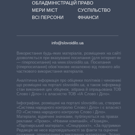
ОБЛАДМІНІСТРАЦІЙ
ПРАВО
МЕРИ МІСТ
СУСПІЛЬСТВО
ВСІ ПЕРСОНИ
ФІНАНСИ
info@slovoidilo.ua
Використання будь-яких матеріалів, розміщених на сайті,
дозволяється при вказуванні посилання (для інтернет-видань
— гіперпосилання) на www.slovoidilo.ua. Посилання
(гіперпосилання) обов’язкове незалежно від повного або
часткового використання матеріалів.
Аналітична інформація про обіцянки політиків і чиновників,
що розміщені на порталі slovoidilo.ua, а також інформація про
стан виконання цих обіцянок, зібрана й опрацьована ТОВ «ІА
Слово і Діло» і є власністю ТОВ «ІА Слово і Діло».
Інфографіки, розміщені на порталі slovoidilo.ua, створені ГО
«Система народного контролю Слово і Діло» і є власністю
ГО «Система народного контролю Слово і Діло».
Матеріали, відмічені значками, публікуються на правах
реклами: «Промо», «Новини компаній», «Позиція»,
«Партнерський матеріал», «Спецпроєкт», «За підтримки».
Редакція не несе відповідальності за факти та оціночні
судження, оприлюднені у рекламних матеріалах. Згідно з