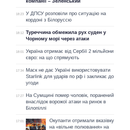
компанії – Зеленський
У ДПСУ розповіли про ситуацію на
18:23
кордоні з Білоруссю
Туреччина обмежила рух суден у
18:12
Чорному морі через атаки
Україна отримає від Сербії 2 мільйони
18:01
євро: на що спрямують
Маск не дає Україні використовувати
17:34
Starlink для ударів по рф і закликає до
угоди
На Сумщині помер чоловік, поранений
17:27
внаслідок ворожої атаки на ринок в
Білопіллі
Окупанти отримали вказівку
17:01
на «вільне полювання» на