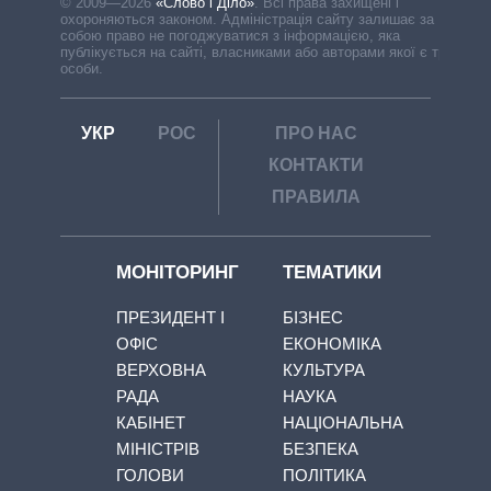
© 2009—2026
«Слово і Діло»
.
Всі права захищені і
охороняються законом. Адміністрація сайту залишає за
собою право не погоджуватися з інформацією, яка
публікується на сайті, власниками або авторами якої є треті
особи.
УКР
РОС
ПРО НАС
КОНТАКТИ
ПРАВИЛА
МОНІТОРИНГ
ТЕМАТИКИ
ПРЕЗИДЕНТ І
БІЗНЕС
ОФІС
ЕКОНОМІКА
ВЕРХОВНА
КУЛЬТУРА
РАДА
НАУКА
КАБІНЕТ
НАЦІОНАЛЬНА
МІНІСТРІВ
БЕЗПЕКА
ГОЛОВИ
ПОЛІТИКА