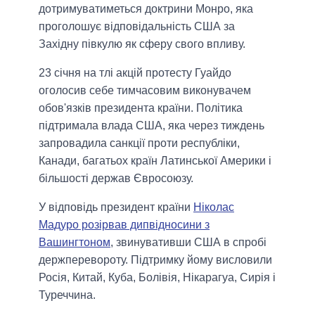
дотримуватиметься доктрини Монро, яка
проголошує відповідальність США за
Західну півкулю як сферу свого впливу.
23 січня на тлі акцій протесту Гуайдо
оголосив себе тимчасовим виконувачем
обов'язків президента країни. Політика
підтримала влада США, яка через тиждень
запровадила санкції проти республіки,
Канади, багатьох країн Латинської Америки і
більшості держав Євросоюзу.
У відповідь президент країни
Ніколас
Мадуро розірвав дипвідносини з
Вашингтоном
, звинувативши США в спробі
держперевороту. Підтримку йому висловили
Росія, Китай, Куба, Болівія, Нікарагуа, Сирія і
Туреччина.