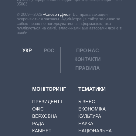
05063
© 2009—2026
«Слово і Діло»
.
Всі права захищені і
охороняються законом. Адміністрація сайту залишає за
собою право не погоджуватися з інформацією, яка
публікується на сайті, власниками або авторами якої є треті
особи.
УКР
РОС
ПРО НАС
КОНТАКТИ
ПРАВИЛА
МОНІТОРИНГ
ТЕМАТИКИ
ПРЕЗИДЕНТ І
БІЗНЕС
ОФІС
ЕКОНОМІКА
ВЕРХОВНА
КУЛЬТУРА
РАДА
НАУКА
КАБІНЕТ
НАЦІОНАЛЬНА