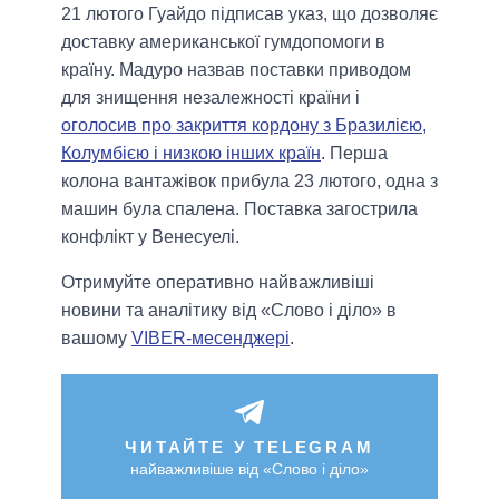
21 лютого Гуайдо підписав указ, що дозволяє
доставку американської гумдопомоги в
країну. Мадуро назвав поставки приводом
для знищення незалежності країни і
оголосив про закриття кордону з Бразилією,
Колумбією і низкою інших країн
. Перша
колона вантажівок прибула 23 лютого, одна з
машин була спалена. Поставка загострила
конфлікт у Венесуелі.
Отримуйте оперативно найважливіші
новини та аналітику від «Слово і діло» в
вашому
VIBER-месенджері
.
ЧИТАЙТЕ У TELEGRAM
найважливіше від «Слово і діло»