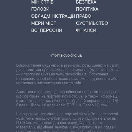
МІНІСТРІВ
БЕЗПЕКА
ГОЛОВИ
ПОЛІТИКА
ОБЛАДМІНІСТРАЦІЙ
ПРАВО
МЕРИ МІСТ
СУСПІЛЬСТВО
ВСІ ПЕРСОНИ
ФІНАНСИ
info@slovoidilo.ua
Використання будь-яких матеріалів, розміщених на сайті,
дозволяється при вказуванні посилання (для інтернет-видань
— гіперпосилання) на www.slovoidilo.ua. Посилання
(гіперпосилання) обов’язкове незалежно від повного або
часткового використання матеріалів.
Аналітична інформація про обіцянки політиків і чиновників,
що розміщені на порталі slovoidilo.ua, а також інформація про
стан виконання цих обіцянок, зібрана й опрацьована ТОВ «ІА
Слово і Діло» і є власністю ТОВ «ІА Слово і Діло».
Інфографіки, розміщені на порталі slovoidilo.ua, створені ГО
«Система народного контролю Слово і Діло» і є власністю
ГО «Система народного контролю Слово і Діло».
Матеріали, відмічені значками, публікуються на правах
реклами: «Промо», «Новини компаній», «Позиція»,