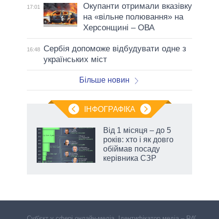
Окупанти отримали вказівку
17:01
на «вільне полювання» на
Херсонщині – ОВА
Сербія допоможе відбудувати одне з
16:48
українських міст
Більше новин
ІНФОГРАФІКА
жет
Від 1 місяця – до 5
років: хто і як довго
ків
обіймав посаду
керівника СЗР
Cуб'єкт у сфері онлайн-медіа. Ідентифікатор медіа – R40-