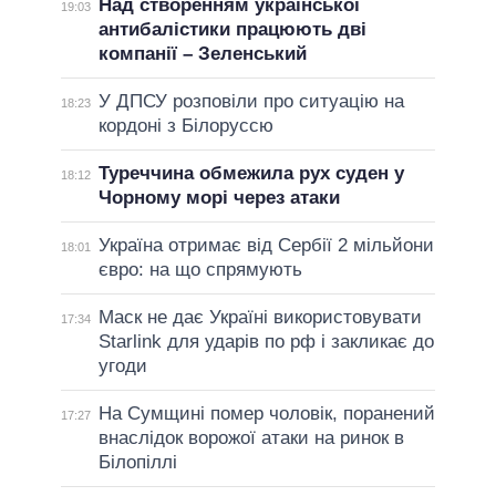
Над створенням української
19:03
антибалістики працюють дві
компанії – Зеленський
У ДПСУ розповіли про ситуацію на
18:23
кордоні з Білоруссю
Туреччина обмежила рух суден у
18:12
Чорному морі через атаки
Україна отримає від Сербії 2 мільйони
18:01
євро: на що спрямують
Маск не дає Україні використовувати
17:34
Starlink для ударів по рф і закликає до
угоди
На Сумщині помер чоловік, поранений
17:27
внаслідок ворожої атаки на ринок в
Білопіллі