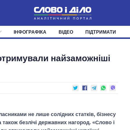
ІНФОГРАФІКА
ВІДЕО
ПІДТРИМАТИ
ІС
СТРІЧКА
ВЕРХОВНА РАДА
ПОДІЇ
СТАТТІ
КАБІНЕТ МІНІСТРІВ
ДУМКИ
ОГЛЯДИ
ГОЛОВИ ОБЛАДМІНІСТРА
ДАЙДЖЕСТИ
 отримували найзаможніші
ПОЛІТИКА
ДЕПУТАТИ
ЕКОНОМІКА
КОМІТЕТИ
СУСПІЛЬСТВО
ФРАКЦІЇ
ОКРУГИ
СВІТ
ласниками не лише солідних статків, бізнесу
 а також безлічі державних нагород. «Слово і