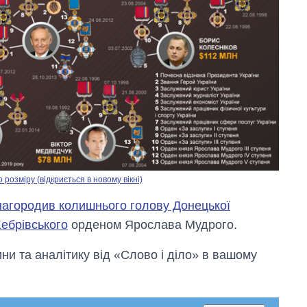
озміру (відкриється в новому вікні)
агородив колишнього голову Донецької
Жебрівського
орденом Ярослава Мудрого.
и та аналітику від «Слово і діло» в вашому