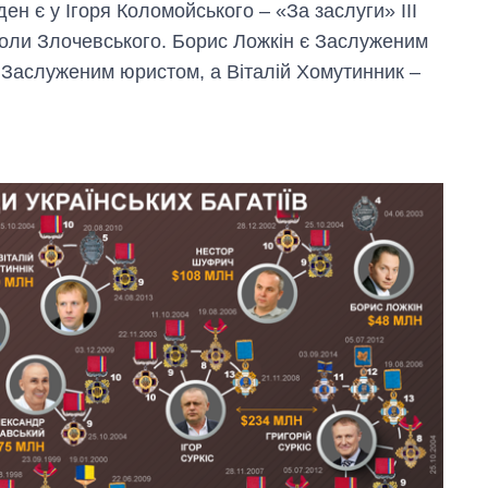
ен є у Ігоря Коломойського – «За заслуги» III
оли Злочевського. Борис Ложкін є Заслуженим
 Заслуженим юристом, а Віталій Хомутинник –
Як змінився
бюджет
Міністерства
оборони за 13
років війни з
росією