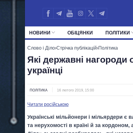
НОВИНИ
ОБIЦЯНКИ
ПОЛIТИКИ
УСІ ПОЛІТИКИ
ПРЕЗИДЕНТ І ОФ
Слово і Діло
›
Стрічка публікацій
›
Політика
Які державні нагороди
українці
ПОЛІТИКА
16 лютого 2019, 15:00
Читати російською
Українські мільйонери і мільярдери є в
та нерухомості в країні й за кордоном,