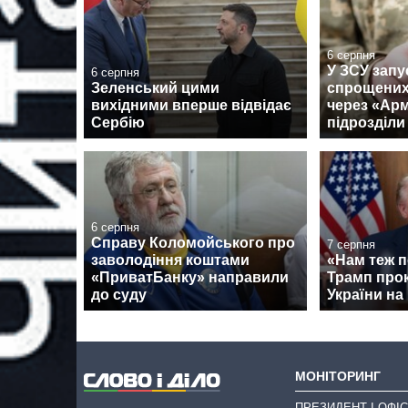
6 серпня
У ЗСУ запу
6 серпня
Зеленський цими
спрощених
вихідними вперше відвідає
через «Армі
Сербію
підрозділи
6 серпня
Справу Коломойського про
7 серпня
заволодіння коштами
«Нам теж п
«ПриватБанку» направили
Трамп про
до суду
України на 
МОНІТОРИНГ
ПРЕЗИДЕНТ І ОФІС