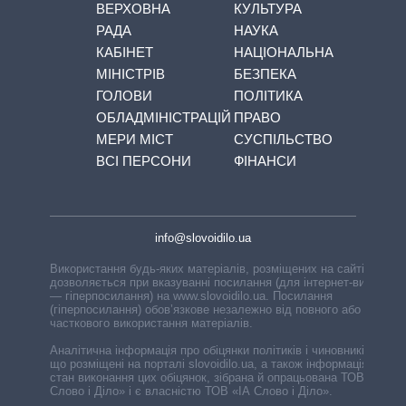
ВЕРХОВНА
КУЛЬТУРА
РАДА
НАУКА
КАБІНЕТ
НАЦІОНАЛЬНА
МІНІСТРІВ
БЕЗПЕКА
ГОЛОВИ
ПОЛІТИКА
ОБЛАДМІНІСТРАЦІЙ
ПРАВО
МЕРИ МІСТ
СУСПІЛЬСТВО
ВСІ ПЕРСОНИ
ФІНАНСИ
info@slovoidilo.ua
Використання будь-яких матеріалів, розміщених на сайті,
дозволяється при вказуванні посилання (для інтернет-видань
— гіперпосилання) на www.slovoidilo.ua. Посилання
(гіперпосилання) обов’язкове незалежно від повного або
часткового використання матеріалів.
Аналітична інформація про обіцянки політиків і чиновників,
що розміщені на порталі slovoidilo.ua, а також інформація про
стан виконання цих обіцянок, зібрана й опрацьована ТОВ «ІА
Слово і Діло» і є власністю ТОВ «ІА Слово і Діло».