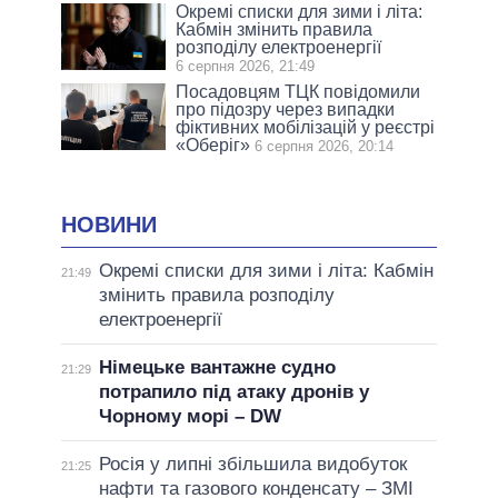
Окремі списки для зими і літа:
Кабмін змінить правила
розподілу електроенергії
6 серпня 2026, 21:49
Посадовцям ТЦК повідомили
про підозру через випадки
фіктивних мобілізацій у реєстрі
«Оберіг»
6 серпня 2026, 20:14
НОВИНИ
Окремі списки для зими і літа: Кабмін
21:49
змінить правила розподілу
електроенергії
Німецьке вантажне судно
21:29
потрапило під атаку дронів у
Чорному морі – DW
Росія у липні збільшила видобуток
21:25
нафти та газового конденсату – ЗМІ