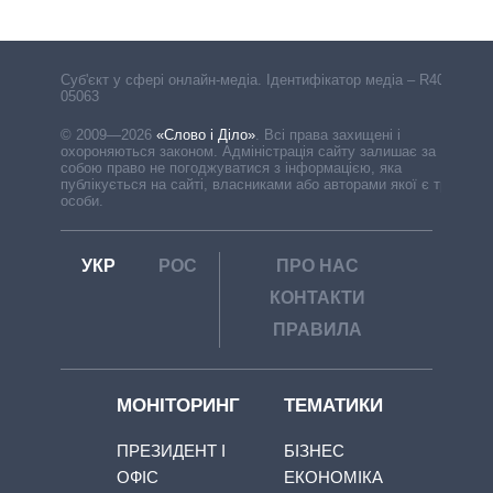
Cуб'єкт у сфері онлайн-медіа. Ідентифікатор медіа – R40-
05063
© 2009—2026
«Слово і Діло»
.
Всі права захищені і
охороняються законом. Адміністрація сайту залишає за
собою право не погоджуватися з інформацією, яка
публікується на сайті, власниками або авторами якої є треті
особи.
УКР
РОС
ПРО НАС
КОНТАКТИ
ПРАВИЛА
МОНІТОРИНГ
ТЕМАТИКИ
ПРЕЗИДЕНТ І
БІЗНЕС
ОФІС
ЕКОНОМІКА