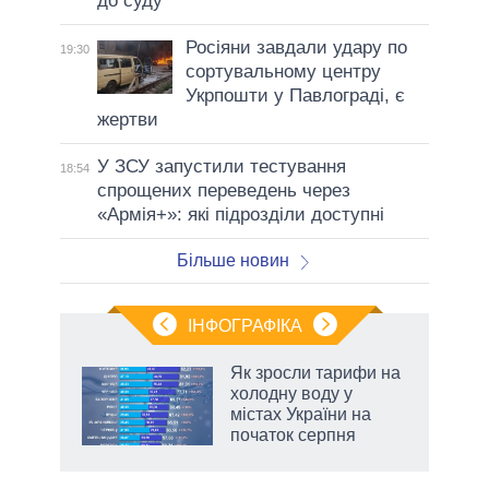
до суду
Росіяни завдали удару по
19:30
сортувальному центру
Укрпошти у Павлограді, є
жертви
У ЗСУ запустили тестування
18:54
спрощених переведень через
«Армія+»: які підрозділи доступні
Більше новин
ІНФОГРАФІКА
нтів:
Як зросли тарифи на
 і
холодну воду у
nAI
містах України на
початок серпня
аспі