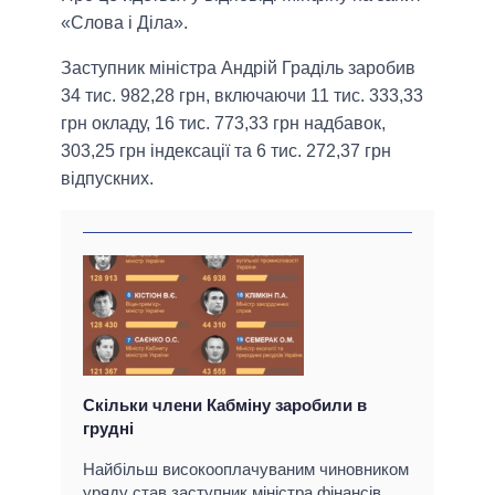
«Слова і Діла».
Заступник міністра Андрій Граділь заробив
34 тис. 982,28 грн, включаючи 11 тис. 333,33
грн окладу, 16 тис. 773,33 грн надбавок,
303,25 грн індексації та 6 тис. 272,37 грн
відпускних.
Скільки члени Кабміну заробили в
грудні
Найбільш високооплачуваним чиновником
уряду став заступник міністра фінансів