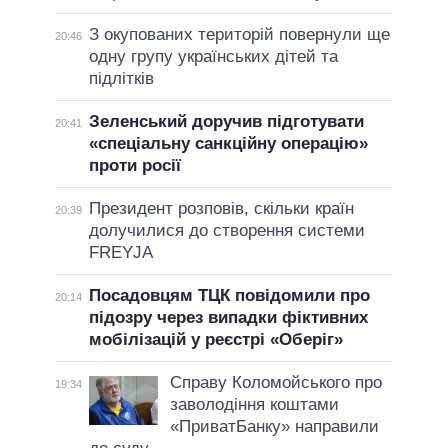
З окупованих територій повернули ще
20:46
одну групу українських дітей та
підлітків
Зеленський доручив підготувати
20:41
«спеціальну санкційну операцію»
проти росії
Президент розповів, скільки країн
20:39
долучилися до створення системи
FREYJA
Посадовцям ТЦК повідомили про
20:14
підозру через випадки фіктивних
мобілізацій у реєстрі «Оберіг»
Справу Коломойського про
19:34
заволодіння коштами
«ПриватБанку» направили