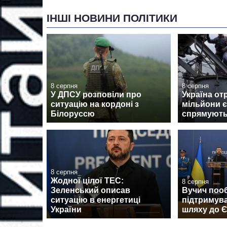
ІНШІ НОВИНИ ПОЛІТИКИ
8 серпня
8 серпня
У ДПСУ розповіли про
Україна от
ситуацію на кордоні з
мільйони є
Білоруссю
спрямуют
8 серпня
Жодної цілої ТЕС:
8 серпня
Зеленський описав
Вучич поо
ситуацію в енергетиці
підтримува
України
шляху до 