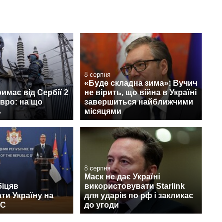
8 серпня
«Буде складна зима»: Вучич
римає від Сербії 2
не вірить, що війна в Україні
вро: на що
завершиться найближчими
ь
місяцями
8 серпня
Маск не дає Україні
біцяв
використовувати Starlink
ти Україну на
для ударів по рф і закликає
ЄС
до угоди