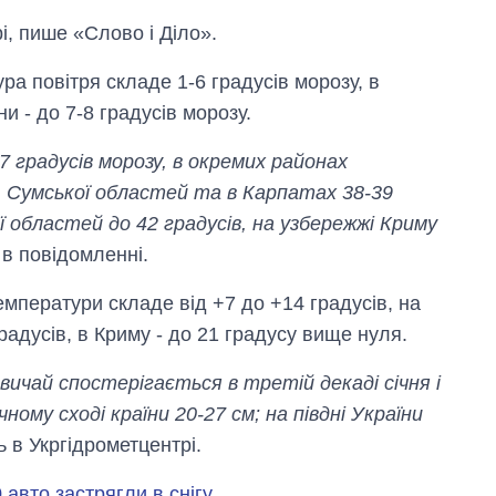
і, пише «Слово і Діло».
ра повітря складе 1-6 градусів морозу, в
ни - до 7-8 градусів морозу.
градусів морозу, в окремих районах
ї, Сумської областей та в Карпатах 38-39
ї областей до 42 градусів, на узбережжі Криму
Вісім масованих
ударів по Україні
я в повідомленні.
за літо: Київ та
область стали
ператури складе від +7 до +14 градусів, на
головною ціллю
градусів, в Криму - до 21 градусу вище нуля.
рф
вичай спостерігається в третій декаді січня і
ному сході країни 20-27 см; на півдні України
ь в Укргідрометцентрі.
 авто застрягли в снігу
.