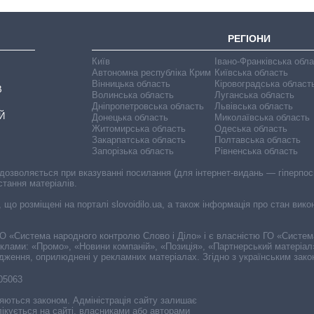
РЕГІОНИ
Київ
Івано-Франківська обл
Автономна республіка Крим
Київська область
Вінницька область
Кіровоградська област
В
Волинська область
Луганська область
Дніпропетровська область
Львівська область
Й
Донецька область
Миколаївська область
Житомирська область
Одеська область
Закарпатська область
Полтавська область
Запорізька область
Рівненська область
 дозволяється при вказуванні посилання (для інтернет-видань — гіперпоси
стання матеріалів.
, що розміщені на порталі slovoidilo.ua, а також інформація про стан вик
і ГО «Система народного контролю Слово і Діло» і є власністю ГО «Систе
еклами: «Промо», «Новини компаній», «Позиція», «Партнерський матеріал
судження, оприлюднені у рекламних матеріалах. Згідно з українським зак
-05063
няються законом. Адміністрація сайту залишає
ікується на сайті, власниками або авторами