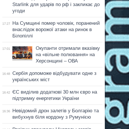
Starlink для ударів по рф і закликає до
угоди
На Сумщині помер чоловік, поранений
17:27
внаслідок ворожої атаки на ринок в
Білопіллі
Окупанти отримали вказівку
17:01
на «вільне полювання» на
Херсонщині – ОВА
Сербія допоможе відбудувати одне з
16:48
українських міст
ЄС виділив додаткові 30 млн євро на
16:42
підтримку енергетики України
Невідомий дрон залетів у Болгарію та
16:36
вибухнув біля кордону з Румунією