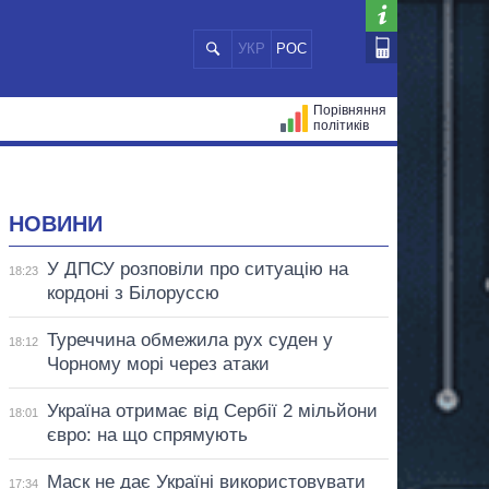
УКР
РОС
Порівняння
політиків
ЦІЙ
МЕРИ МІСТ
ВСІ ПЕРСОНИ
НОВИНИ
У ДПСУ розповіли про ситуацію на
18:23
кордоні з Білоруссю
Туреччина обмежила рух суден у
18:12
Чорному морі через атаки
Україна отримає від Сербії 2 мільйони
18:01
євро: на що спрямують
Маск не дає Україні використовувати
17:34