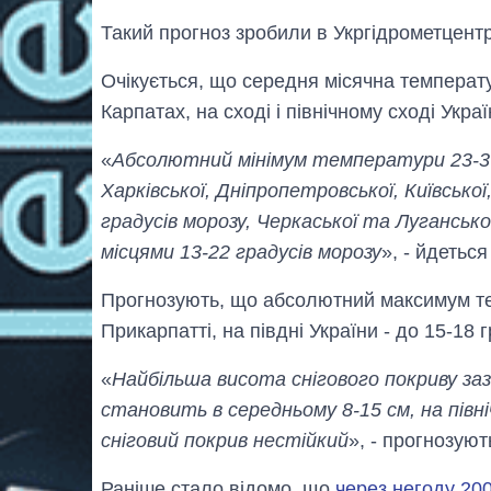
Такий прогноз зробили в Укргідрометцентр
Очікується, що середня місячна температу
Карпатах, на сході і північному сході Украї
«
Абсолютний мінімум температури 23-37 
Харківської, Дніпропетровської, Київсько
градусів морозу, Черкаської та Лугансько
місцями 13-22 градусів морозу
», - йдетьс
Прогнозують, що абсолютний максимум тем
Прикарпатті, на півдні України - до 15-18 
«
Найбільша висота снігового покриву заз
становить в середньому 8-15 см, на північ
сніговий покрив нестійкий
», - прогнозуют
Раніше стало відомо, що
через негоду 200