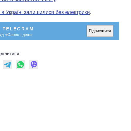
 в Україні залишилися без електрики
.
У TELEGRAM
Підписатися
ід «Слово і діло»
ділитися: