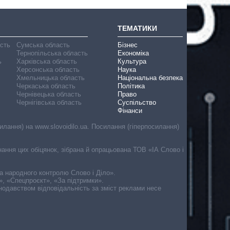
ТЕМАТИКИ
асть
Сумська область
Бізнес
Тернопільська область
Економіка
ь
Харківська область
Культура
Херсонська область
Наука
Хмельницька область
Національна безпека
Черкаська область
Політика
Чернівецька область
Право
Чернігівська область
Суспільство
Фінанси
лання) на www.slovoidilo.ua. Посилання (гіперпосилання)
онання цих обіцянок, зібрана й опрацьована ТОВ «ІА Слово і
ма народного контролю Слово і Діло».
», «Спецпроєкт», «За підтримки».
онодавством відповідальність за зміст реклами несе