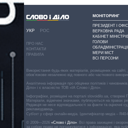
МОНІТОРИНГ
ПРЕЗИДЕНТ І ОФІС
УКР
РОС
ВЕРХОВНА РАДА
КАБІНЕТ МІНІСТРІ
ГОЛОВИ
ПРО НАС
ОБЛАДМІНІСТРАЦІ
КОНТАКТИ
МЕРИ МІСТ
ПРАВИЛА
ВСІ ПЕРСОНИ
Використання будь-яких матеріалів, розміщених на сайті,
обов’язкове незалежно від повного або часткового викори
Аналітична інформація про обіцянки політиків і чиновників
Діло» і є власністю ТОВ «ІА Слово і Діло».
Інфографіки, розміщені на порталі slovoidilo.ua, створен
Матеріали, відмічені значками, публікуються на правах р
Редакція не несе відповідальності за факти та оціночні 
рекламодавець.
Cуб'єкт у сфері онлайн-медіа. Ідентифікатор медіа – R40
© 2009—2026
«Слово і Діло»
.
Всі права захищені і охоро
за собою право не погоджуватися з інформацією, яка публ