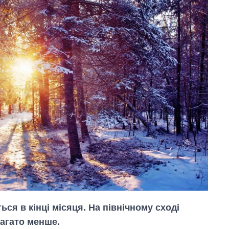
ться в кінці місяця. На північному сході
абагато менше.