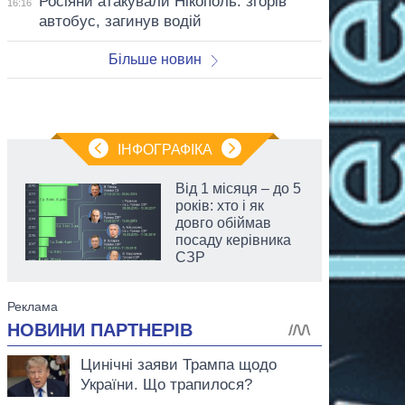
Росіяни атакували Нікополь: згорів
16:16
автобус, загинув водій
Більше новин
ІНФОГРАФІКА
Від 1 місяця – до 5
років: хто і як
довго обіймав
посаду керівника
СЗР