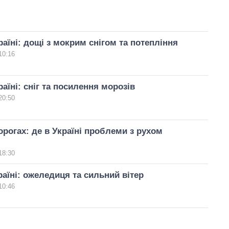
раїні: дощі з мокрим снігом та потепління
10:16
аїні: сніг та посилення морозів
20:50
орогах: де в Україні проблеми з рухом
18:30
раїні: ожеледиця та сильний вітер
10:46