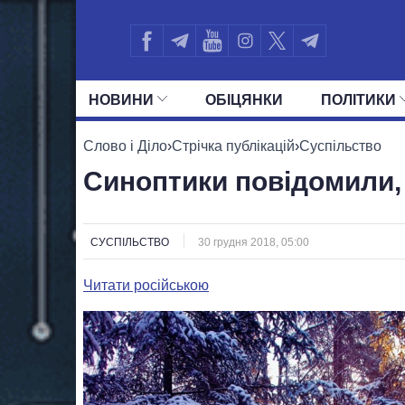
НОВИНИ
ОБIЦЯНКИ
ПОЛIТИКИ
УСІ ПОЛІТИКИ
ПРЕЗИДЕНТ І ОФ
Слово і Діло
›
Стрічка публікацій
›
Суспільство
Синоптики повідомили, 
СУСПІЛЬСТВО
30 грудня 2018, 05:00
Читати російською