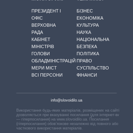
ПРЕЗИДЕНТ І
БІЗНЕС
ОФІС
ЕКОНОМІКА
ВЕРХОВНА
КУЛЬТУРА
РАДА
НАУКА
КАБІНЕТ
НАЦІОНАЛЬНА
МІНІСТРІВ
БЕЗПЕКА
ГОЛОВИ
ПОЛІТИКА
ОБЛАДМІНІСТРАЦІЙ
ПРАВО
МЕРИ МІСТ
СУСПІЛЬСТВО
ВСІ ПЕРСОНИ
ФІНАНСИ
info@slovoidilo.ua
Використання будь-яких матеріалів, розміщених на сайті,
дозволяється при вказуванні посилання (для інтернет-видань
— гіперпосилання) на www.slovoidilo.ua. Посилання
(гіперпосилання) обов’язкове незалежно від повного або
часткового використання матеріалів.