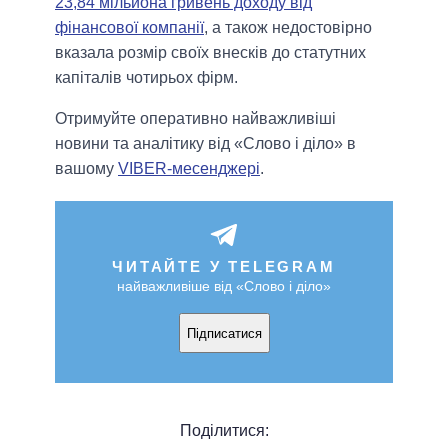
23,84 мільйона гривень доходу від
фінансової компанії
, а також недостовірно
вказала розмір своїх внесків до статутних
капіталів чотирьох фірм.
Отримуйте оперативно найважливіші
новини та аналітику від «Слово і діло» в
вашому
VIBER-месенджері
.
ЧИТАЙТЕ У TELEGRAM
найважливіше від «Слово і діло»
Підписатися
Поділитися: