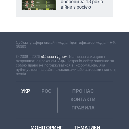
оборони за 13 років
війни з росією
Cуб'єкт у сфері онлайн-медіа. Ідентифікатор медіа – R40-
05063
© 2009—2026
«Слово і Діло»
.
Всі права захищені і
охороняються законом. Адміністрація сайту залишає за
собою право не погоджуватися з інформацією, яка
публікується на сайті, власниками або авторами якої є треті
особи.
УКР
РОС
ПРО НАС
КОНТАКТИ
ПРАВИЛА
МОНІТОРИНГ
ТЕМАТИКИ