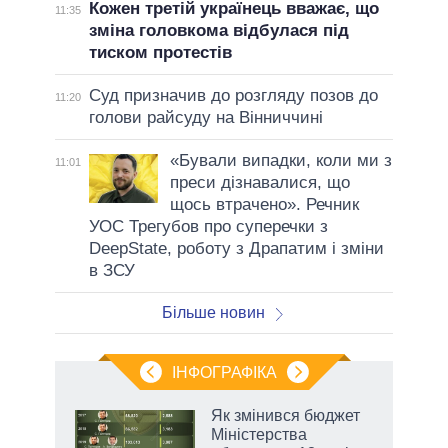
Кожен третій українець вважає, що
11:35
зміна головкома відбулася під
тиском протестів
Суд призначив до розгляду позов до
11:20
голови райсуду на Вінниччині
«Бували випадки, коли ми з
11:01
преси дізнавалися, що
щось втрачено». Речник
УОС Трегубов про cуперечки з
DeepState, роботу з Драпатим і зміни
в ЗСУ
Більше новин
ІНФОГРАФІКА
Як змінився бюджет
ть
Міністерства