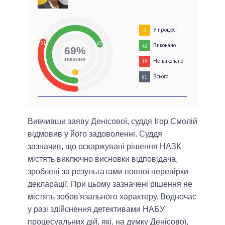
У процесі
0
31
69
Виконано
42
69%
виконано
Не виконано
19
0
Всього
61
Вивчивши заяву Денісової, суддя Ігор Смолій
відмовив у його задоволенні. Суддя
зазначив, що оскаржувані рішення НАЗК
містять виключно висновки відповідача,
зроблені за результатами повної перевірки
декларації. При цьому зазначені рішення не
містять зобов'язального характеру. Водночас
у разі здійснення детективами НАБУ
процесуальних дій, які, на думку Денісової,