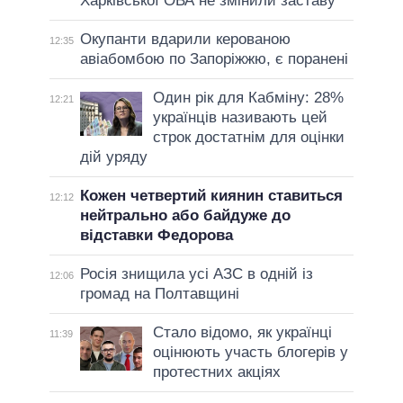
Харківської ОВА не змінили заставу
Окупанти вдарили керованою
12:35
авіабомбою по Запоріжжю, є поранені
Один рік для Кабміну: 28%
12:21
українців називають цей
строк достатнім для оцінки
дій уряду
Кожен четвертий киянин ставиться
12:12
нейтрально або байдуже до
відставки Федорова
Росія знищила усі АЗС в одній із
12:06
громад на Полтавщині
Стало відомо, як українці
11:39
оцінюють участь блогерів у
протестних акціях