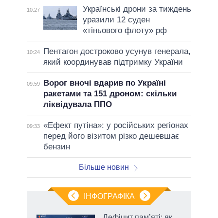
Українські дрони за тиждень
10:27
уразили 12 суден
«тіньового флоту» рф
Пентагон достроково усунув генерала,
10:24
який координував підтримку України
Ворог вночі вдарив по Україні
09:59
ракетами та 151 дроном: скільки
ліквідувала ППО
«Ефект путіна»: у російських регіонах
09:33
перед його візитом різко дешевшає
бензин
Більше новин
ІНФОГРАФІКА
Дефіцит пам’яті: як