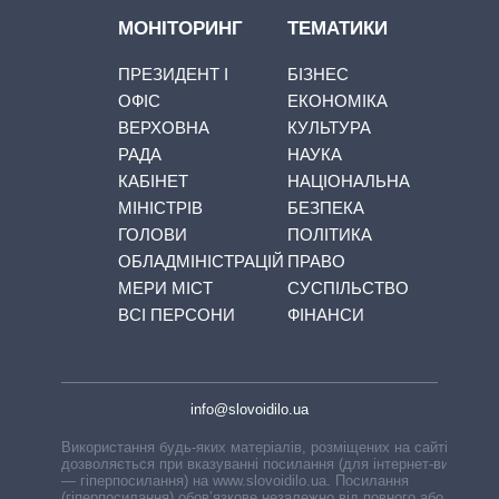
МОНІТОРИНГ
ТЕМАТИКИ
ПРЕЗИДЕНТ І
БІЗНЕС
ОФІС
ЕКОНОМІКА
ВЕРХОВНА
КУЛЬТУРА
РАДА
НАУКА
КАБІНЕТ
НАЦІОНАЛЬНА
МІНІСТРІВ
БЕЗПЕКА
ГОЛОВИ
ПОЛІТИКА
ОБЛАДМІНІСТРАЦІЙ
ПРАВО
МЕРИ МІСТ
СУСПІЛЬСТВО
ВСІ ПЕРСОНИ
ФІНАНСИ
info@slovoidilo.ua
Використання будь-яких матеріалів, розміщених на сайті,
дозволяється при вказуванні посилання (для інтернет-видань
— гіперпосилання) на www.slovoidilo.ua. Посилання
(гіперпосилання) обов’язкове незалежно від повного або