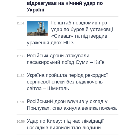
відреагував на нічний удар по
Україні
Генштаб повідомив про
11:51
удар по буровій установці
«Сиваш» та підтвердив
ураження двох НПЗ
Російські дрони атакували
11:36
пасажирський поїзд Суми – Київ
Україна пройшла період рекордної
11:32
серпневої спеки без відключень
світла – Шмигаль
Російський дрон влучив у склад у
11:01
Прилуках, спалахнула велика пожежа
Удар по Києву: під час ліквідації
10:56
наслідків виявили тіло людини