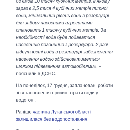
об'ємом 10 тисяч кубічних метрів, в якому
зараз є 2,5 тисячі кубічних метрів питної
води, мінімальний рівень води в резервуарі
для забору насосними агрегатами
становить 1 тисячу кубічних метрів. За
необхідності вода буде подаватися
населенню погодинно з резервуара. У разі
відсутності води в резервуарі забезпечення
населення водою здійснюватиметься
шляхом підвезенння автомобілями
», –
пояснили в ДСНС.
На понеділок, 17 грудня, заплановані роботи
зі встановлення причин втрати води у
водогоні.
Раніше
частина Луганської області
залишилася без водопостачання
.