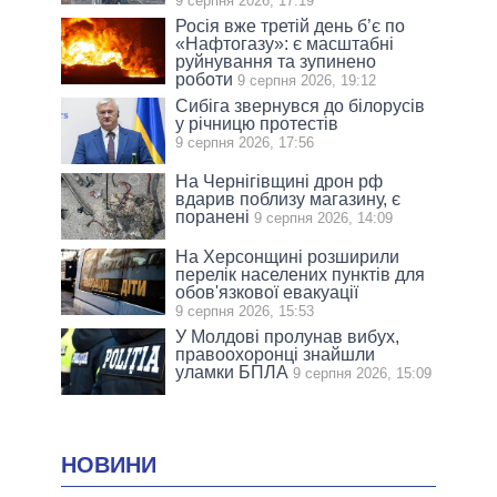
9 серпня 2026, 17:19
Росія вже третій день б’є по
«Нафтогазу»: є масштабні
руйнування та зупинено
роботи
9 серпня 2026, 19:12
Сибіга звернувся до білорусів
у річницю протестів
9 серпня 2026, 17:56
На Чернігівщині дрон рф
вдарив поблизу магазину, є
поранені
9 серпня 2026, 14:09
На Херсонщині розширили
перелік населених пунктів для
обов'язкової евакуації
9 серпня 2026, 15:53
У Молдові пролунав вибух,
правоохоронці знайшли
уламки БПЛА
9 серпня 2026, 15:09
НОВИНИ