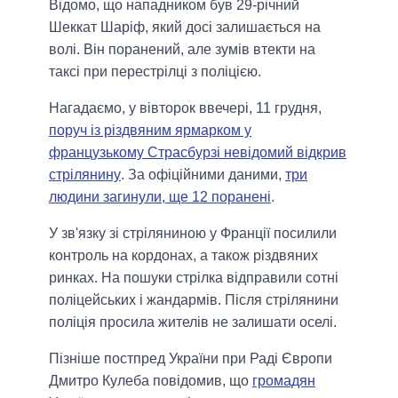
Відомо, що нападником був 29-річний
Шеккат Шаріф, який досі залишається на
волі. Він поранений, але зумів втекти на
таксі при перестрілці з поліцією.
Нагадаємо, у вівторок ввечері, 11 грудня,
поруч із різдвяним ярмарком у
французькому Страсбурзі невідомий відкрив
стрілянину
. За офіційними даними,
три
людини загинули, ще 12 поранені
.
У зв'язку зі стріляниною у Франції посилили
контроль на кордонах, а також різдвяних
ринках. На пошуки стрілка відправили сотні
поліцейських і жандармів. Після стрілянини
поліція просила жителів не залишати оселі.
Пізніше постпред України при Раді Європи
Дмитро Кулеба повідомив, що
громадян