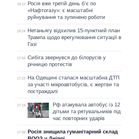
Росія вже третій день б’є по
19:12
«Нафтогазу»: є масштабні
руйнування та зупинено роботи
Нетаньягу відхилив 15-пунктний план
18:24
Трампа щодо врегулювання ситуації в
Газі
Сибіга звернувся до білорусів у
17:56
річницю протестів
На Одещині сталася масштабна ДТП
17:23
за участі мікроавтобусів, є жертви та
постраждалі
Рф атакувала автобус із 12
17:19
дітьми та рятувальників під
час повторних ударів
Росія знищила гуманітарний склад
17:06
ВООЗ у Дніпрі