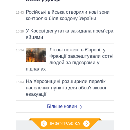
Російські війська створили нові зони
16:43
контролю біля кордону України
У Косові депутатка закидала прем’єра
16:29
яйцями
Лісові пожежі в Європі: у
16:24
Франції заарештували сотні
людей за підозрами у
підпалах
На Херсонщині розширили перелік
15:53
населених пунктів для обов'язкової
евакуації
Більше новин
ІНФОГРАФІКА