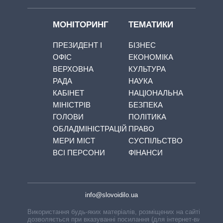
МОНІТОРИНГ
ТЕМАТИКИ
ПРЕЗИДЕНТ І
БІЗНЕС
ОФІС
ЕКОНОМІКА
ВЕРХОВНА
КУЛЬТУРА
РАДА
НАУКА
КАБІНЕТ
НАЦІОНАЛЬНА
МІНІСТРІВ
БЕЗПЕКА
ГОЛОВИ
ПОЛІТИКА
ОБЛАДМІНІСТРАЦІЙ
ПРАВО
МЕРИ МІСТ
СУСПІЛЬСТВО
ВСІ ПЕРСОНИ
ФІНАНСИ
info@slovoidilo.ua
Використання будь-яких матеріалів, розміщених на сайті,
дозволяється при вказуванні посилання (для інтернет-видань