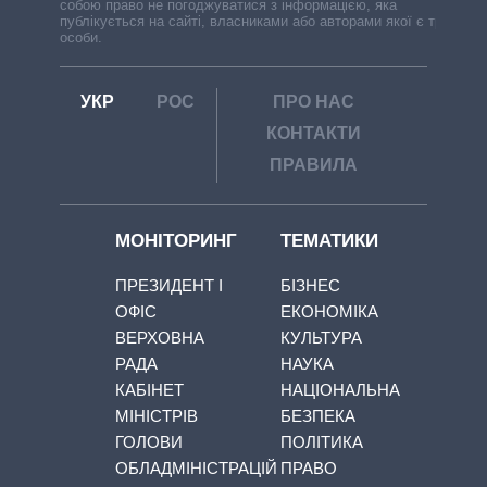
собою право не погоджуватися з інформацією, яка
публікується на сайті, власниками або авторами якої є треті
особи.
УКР
РОС
ПРО НАС
КОНТАКТИ
ПРАВИЛА
МОНІТОРИНГ
ТЕМАТИКИ
ПРЕЗИДЕНТ І
БІЗНЕС
ОФІС
ЕКОНОМІКА
ВЕРХОВНА
КУЛЬТУРА
РАДА
НАУКА
КАБІНЕТ
НАЦІОНАЛЬНА
МІНІСТРІВ
БЕЗПЕКА
ГОЛОВИ
ПОЛІТИКА
ОБЛАДМІНІСТРАЦІЙ
ПРАВО