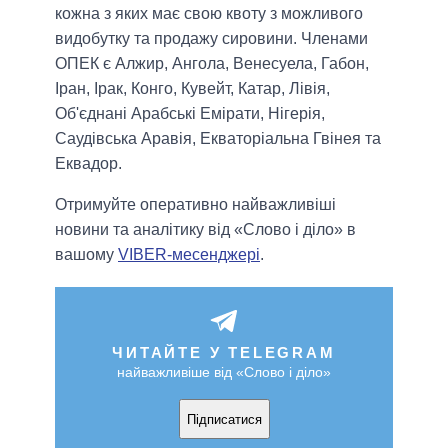
кожна з яких має свою квоту з можливого ​​
видобутку та продажу сировини. Членами
ОПЕК є Алжир, Ангола, Венесуела, Габон,
Іран, Ірак, Конго, Кувейт, Катар, Лівія,
Об'єднані Арабські Емірати, Нігерія,
Саудівська Аравія, Екваторіальна Гвінея та
Еквадор.
Отримуйте оперативно найважливіші
новини та аналітику від «Слово і діло» в
вашому
VIBER-месенджері
.
ЧИТАЙТЕ У TELEGRAM
найважливіше від «Слово і діло»
Підписатися