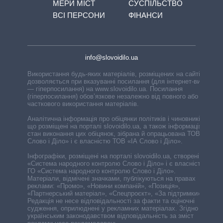
МЕРИ МІСТ
СУСПІЛЬСТВО
ВСІ ПЕРСОНИ
ФІНАНСИ
info@slovoidilo.ua
Використання будь-яких матеріалів, розміщених на сайті,
дозволяється при вказуванні посилання (для інтернет-видань
— гіперпосилання) на www.slovoidilo.ua. Посилання
(гіперпосилання) обов’язкове незалежно від повного або
часткового використання матеріалів.
Аналітична інформація про обіцянки політиків і чиновників,
що розміщені на порталі slovoidilo.ua, а також інформація про
стан виконання цих обіцянок, зібрана й опрацьована ТОВ «ІА
Слово і Діло» і є власністю ТОВ «ІА Слово і Діло».
Інфографіки, розміщені на порталі slovoidilo.ua, створені ГО
«Система народного контролю Слово і Діло» і є власністю
ГО «Система народного контролю Слово і Діло».
Матеріали, відмічені значками, публікуються на правах
реклами: «Промо», «Новини компаній», «Позиція»,
«Партнерський матеріал», «Спецпроєкт», «За підтримки».
Редакція не несе відповідальності за факти та оціночні
судження, оприлюднені у рекламних матеріалах. Згідно з
українським законодавством відповідальність за зміст