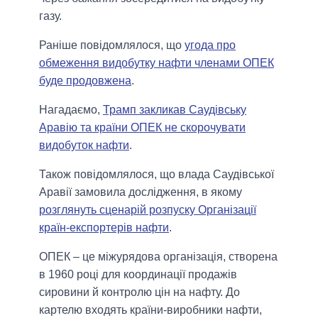
газу.
Раніше повідомлялося, що
угода про
обмеження видобутку нафти членами ОПЕК
буде продовжена
.
Нагадаємо,
Трамп закликав Саудівську
Аравію та країни ОПЕК не скорочувати
видобуток нафти
.
Також повідомлялося, що влада Саудівської
Аравії замовила дослідження, в якому
розглянуть сценарій розпуску Організації
країн-експортерів нафти
.
ОПЕК – це міжурядова організація, створена
в 1960 році для координації продажів
сировини й контролю цін на нафту. До
картелю входять країни-виробники нафти,