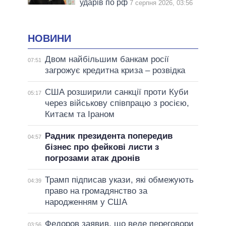
ударів по рф
7 серпня 2026, 03:56
НОВИНИ
Двом найбільшим банкам росії
07:51
загрожує кредитна криза – розвідка
США розширили санкції проти Куби
05:17
через військову співпрацю з росією,
Китаєм та Іраном
Радник президента попередив
04:57
бізнес про фейкові листи з
погрозами атак дронів
Трамп підписав укази, які обмежують
04:39
право на громадянство за
народженням у США
Федоров заявив, що веде переговори
03:56