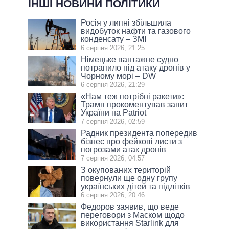
ІНШІ НОВИНИ ПОЛІТИКИ
Росія у липні збільшила
видобуток нафти та газового
конденсату – ЗМІ
6 серпня 2026, 21:25
Німецьке вантажне судно
потрапило під атаку дронів у
Чорному морі – DW
6 серпня 2026, 21:29
«Нам теж потрібні ракети»:
Трамп прокоментував запит
України на Patriot
7 серпня 2026, 02:59
Радник президента попередив
бізнес про фейкові листи з
погрозами атак дронів
7 серпня 2026, 04:57
З окупованих територій
повернули ще одну групу
українських дітей та підлітків
6 серпня 2026, 20:46
Федоров заявив, що веде
переговори з Маском щодо
використання Starlink для