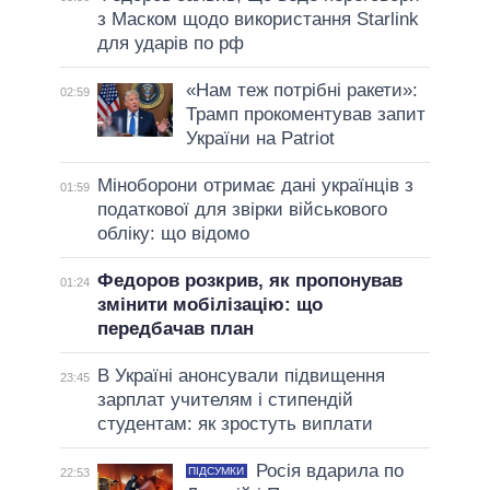
з Маском щодо використання Starlink
для ударів по рф
«Нам теж потрібні ракети»:
02:59
Трамп прокоментував запит
України на Patriot
Міноборони отримає дані українців з
01:59
податкової для звірки військового
обліку: що відомо
Федоров розкрив, як пропонував
01:24
змінити мобілізацію: що
передбачав план
В Україні анонсували підвищення
23:45
зарплат учителям і стипендій
студентам: як зростуть виплати
Росія вдарила по
ПІДСУМКИ
22:53