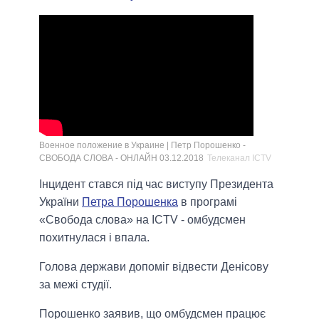
Военное положение в Украине | Петр Порошенко -
СВОБОДА СЛОВА - ОНЛАЙН 03.12.2018
Телеканал ICTV
Інцидент стався під час виступу Президента
України
Петра Порошенка
в програмі
«Свобода слова» на ICTV - омбудсмен
похитнулася і впала.
Голова держави допоміг відвести Денісову
за межі студії.
Порошенко заявив, що омбудсмен працює