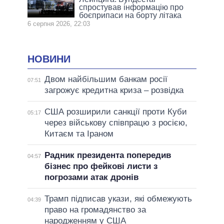
спростував інформацію про
боєприпаси на борту літака
6 серпня 2026, 22:03
НОВИНИ
Двом найбільшим банкам росії
07:51
загрожує кредитна криза – розвідка
США розширили санкції проти Куби
05:17
через військову співпрацю з росією,
Китаєм та Іраном
Радник президента попередив
04:57
бізнес про фейкові листи з
погрозами атак дронів
Трамп підписав укази, які обмежують
04:39
право на громадянство за
народженням у США