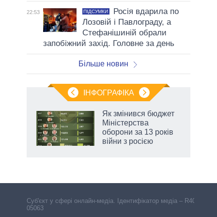
Росія вдарила по
ПІДСУМКИ
22:53
Лозовій і Павлограду, а
Стефанішиній обрали
запобіжний захід. Головне за день
Більше новин
ІНФОГРАФІКА
Як змінився бюджет
 за
Міністерства
асть
оборони за 13 років
війни з росією
Cуб'єкт у сфері онлайн-медіа. Ідентифікатор медіа – R40-
05063