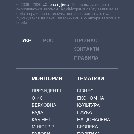
© 2009—2026
«Слово і Діло»
.
Всі права захищені і
охороняються законом. Адміністрація сайту залишає за
собою право не погоджуватися з інформацією, яка
публікується на сайті, власниками або авторами якої є треті
особи.
УКР
РОС
ПРО НАС
КОНТАКТИ
ПРАВИЛА
МОНІТОРИНГ
ТЕМАТИКИ
ПРЕЗИДЕНТ І
БІЗНЕС
ОФІС
ЕКОНОМІКА
ВЕРХОВНА
КУЛЬТУРА
РАДА
НАУКА
КАБІНЕТ
НАЦІОНАЛЬНА
МІНІСТРІВ
БЕЗПЕКА
ГОЛОВИ
ПОЛІТИКА