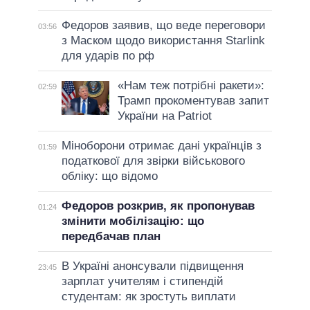
Федоров заявив, що веде переговори
03:56
з Маском щодо використання Starlink
для ударів по рф
«Нам теж потрібні ракети»:
02:59
Трамп прокоментував запит
України на Patriot
Міноборони отримає дані українців з
01:59
податкової для звірки військового
обліку: що відомо
Федоров розкрив, як пропонував
01:24
змінити мобілізацію: що
передбачав план
В Україні анонсували підвищення
23:45
зарплат учителям і стипендій
студентам: як зростуть виплати