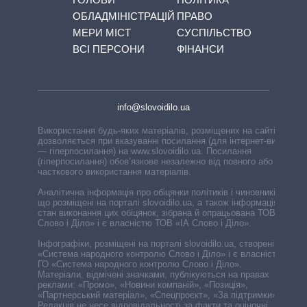
ОБЛАДМІНІСТРАЦІЙ
ПРАВО
МЕРИ МІСТ
СУСПІЛЬСТВО
ВСІ ПЕРСОНИ
ФІНАНСИ
info@slovoidilo.ua
Використання будь-яких матеріалів, розміщених на сайті,
дозволяється при вказуванні посилання (для інтернет-видань
— гіперпосилання) на www.slovoidilo.ua. Посилання
(гіперпосилання) обов’язкове незалежно від повного або
часткового використання матеріалів.
Аналітична інформація про обіцянки політиків і чиновників,
що розміщені на порталі slovoidilo.ua, а також інформація про
стан виконання цих обіцянок, зібрана й опрацьована ТОВ «ІА
Слово і Діло» і є власністю ТОВ «ІА Слово і Діло».
Інфографіки, розміщені на порталі slovoidilo.ua, створені ГО
«Система народного контролю Слово і Діло» і є власністю
ГО «Система народного контролю Слово і Діло».
Матеріали, відмічені значками, публікуються на правах
реклами: «Промо», «Новини компаній», «Позиція»,
«Партнерський матеріал», «Спецпроєкт», «За підтримки».
Редакція не несе відповідальності за факти та оціночні