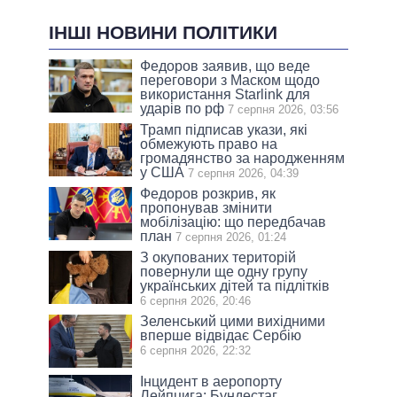
ІНШІ НОВИНИ ПОЛІТИКИ
Федоров заявив, що веде
переговори з Маском щодо
використання Starlink для
ударів по рф
7 серпня 2026, 03:56
Трамп підписав укази, які
обмежують право на
громадянство за народженням
у США
7 серпня 2026, 04:39
Федоров розкрив, як
пропонував змінити
мобілізацію: що передбачав
план
7 серпня 2026, 01:24
З окупованих територій
повернули ще одну групу
українських дітей та підлітків
6 серпня 2026, 20:46
Зеленський цими вихідними
вперше відвідає Сербію
6 серпня 2026, 22:32
Інцидент в аеропорту
Лейпцига: Бундестаг