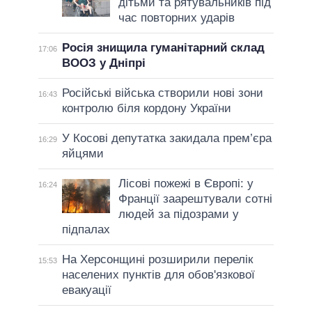
дітьми та рятувальників під
час повторних ударів
Росія знищила гуманітарний склад
17:06
ВООЗ у Дніпрі
Російські війська створили нові зони
16:43
контролю біля кордону України
У Косові депутатка закидала прем’єра
16:29
яйцями
Лісові пожежі в Європі: у
16:24
Франції заарештували сотні
людей за підозрами у
підпалах
На Херсонщині розширили перелік
15:53
населених пунктів для обов'язкової
евакуації