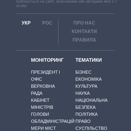
публікується на сайті, власниками або авторами якої є треті
особи.
УКР
РОС
ПРО НАС
КОНТАКТИ
ПРАВИЛА
МОНІТОРИНГ
ТЕМАТИКИ
ПРЕЗИДЕНТ І
БІЗНЕС
ОФІС
ЕКОНОМІКА
ВЕРХОВНА
КУЛЬТУРА
РАДА
НАУКА
КАБІНЕТ
НАЦІОНАЛЬНА
МІНІСТРІВ
БЕЗПЕКА
ГОЛОВИ
ПОЛІТИКА
ОБЛАДМІНІСТРАЦІЙ
ПРАВО
МЕРИ МІСТ
СУСПІЛЬСТВО