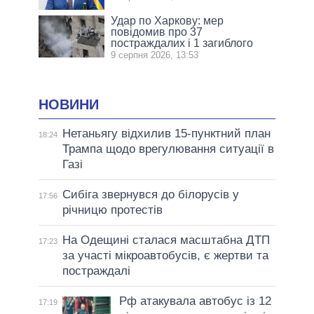
Удар по Харкову: мер
повідомив про 37
постраждалих і 1 загиблого
9 серпня 2026, 13:53
НОВИНИ
Нетаньягу відхилив 15-пунктний план
18:24
Трампа щодо врегулювання ситуації в
Газі
Сибіга звернувся до білорусів у
17:56
річницю протестів
На Одещині сталася масштабна ДТП
17:23
за участі мікроавтобусів, є жертви та
постраждалі
Рф атакувала автобус із 12
17:19