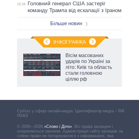
Головний генерал США застеріг
15:34
команду Трампа від ескалації з Іраном
Більше новин
ІНФОГРАФІКА
жет
Вісім масованих
ударів по Україні за
ків
літо: Київ та область
стали головною
ціллю рф
Cуб'єкт у сфері онлайн-медіа. Ідентифікатор медіа – R40-
05063
© 2009—2026
«Слово і Діло»
.
Всі права захищені і
охороняються законом. Адміністрація сайту залишає за
собою право не погоджуватися з інформацією, яка