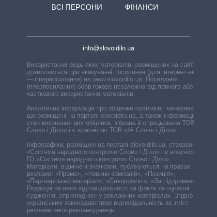
ВСІ ПЕРСОНИ
ФІНАНСИ
info@slovoidilo.ua
Використання будь-яких матеріалів, розміщених на сайті,
дозволяється при вказуванні посилання (для інтернет-видань
— гіперпосилання) на www.slovoidilo.ua. Посилання
(гіперпосилання) обов’язкове незалежно від повного або
часткового використання матеріалів.
Аналітична інформація про обіцянки політиків і чиновників,
що розміщені на порталі slovoidilo.ua, а також інформація про
стан виконання цих обіцянок, зібрана й опрацьована ТОВ «ІА
Слово і Діло» і є власністю ТОВ «ІА Слово і Діло».
Інфографіки, розміщені на порталі slovoidilo.ua, створені ГО
«Система народного контролю Слово і Діло» і є власністю
ГО «Система народного контролю Слово і Діло».
Матеріали, відмічені значками, публікуються на правах
реклами: «Промо», «Новини компаній», «Позиція»,
«Партнерський матеріал», «Спецпроєкт», «За підтримки».
Редакція не несе відповідальності за факти та оціночні
судження, оприлюднені у рекламних матеріалах. Згідно з
українським законодавством відповідальність за зміст
реклами несе рекламодавець.