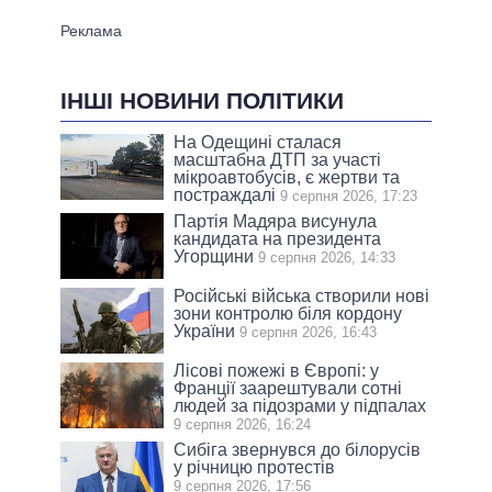
ІНШІ НОВИНИ ПОЛІТИКИ
На Одещині сталася
масштабна ДТП за участі
мікроавтобусів, є жертви та
постраждалі
9 серпня 2026, 17:23
Партія Мадяра висунула
кандидата на президента
Угорщини
9 серпня 2026, 14:33
Російські війська створили нові
зони контролю біля кордону
України
9 серпня 2026, 16:43
Лісові пожежі в Європі: у
Франції заарештували сотні
людей за підозрами у підпалах
9 серпня 2026, 16:24
Сибіга звернувся до білорусів
у річницю протестів
9 серпня 2026, 17:56