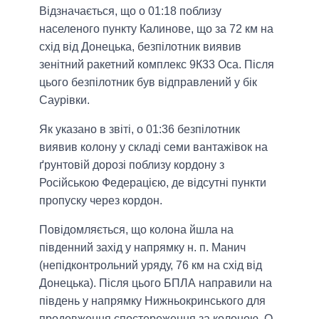
Відзначається, що о 01:18 поблизу
населеного пункту Калинове, що за 72 км на
схід від Донецька, безпілотник виявив
зенітний ракетний комплекс 9К33 Оса. Після
цього безпілотник був відправлений у бік
Саурівки.
Як указано в звіті, о 01:36 безпілотник
виявив колону у складі семи вантажівок на
ґрунтовій дорозі поблизу кордону з
Російською Федерацією, де відсутні пункти
пропуску через кордон.
Повідомляється, що колона йшла на
південний захід у напрямку н. п. Манич
(непідконтрольний уряду, 76 км на схід від
Донецька). Після цього БПЛА направили на
південь у напрямку Нижньокринського для
продовження спостереження за колоною. О