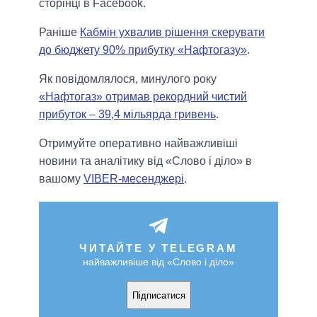
сторінці в Facebook.
Раніше
Кабмін ухвалив рішення скерувати
до бюджету 90% прибутку «Нафтогазу»
.
Як повідомлялося, минулого року
«Нафтогаз» отримав рекордний чистий
прибуток – 39,4 мільярда гривень
.
Отримуйте оперативно найважливіші
новини та аналітику від «Слово і діло» в
вашому
VIBER-месенджері
.
ЧИТАЙТЕ У TELEGRAM
найважливіше від «Слово і діло»
Підписатися