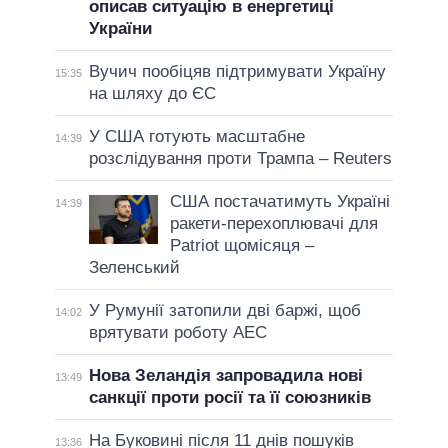
описав ситуацію в енергетиці
України
Вучич пообіцяв підтримувати Україну
15:35
на шляху до ЄС
У США готують масштабне
14:39
розслідування проти Трампа – Reuters
США постачатимуть Україні
14:39
ракети-перехоплювачі для
Patriot щомісяця –
Зеленський
У Румунії затопили дві баржі, щоб
14:02
врятувати роботу АЕС
Нова Зеландія запровадила нові
13:49
санкції проти росії та її союзників
На Буковині після 11 днів пошуків
13:36