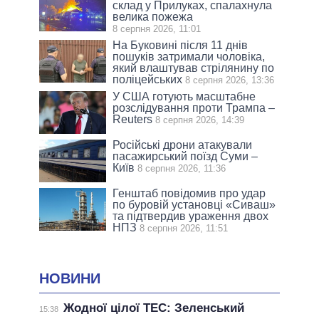
склад у Прилуках, спалахнула
велика пожежа
8 серпня 2026, 11:01
На Буковині після 11 днів
пошуків затримали чоловіка,
який влаштував стрілянину по
поліцейських
8 серпня 2026, 13:36
У США готують масштабне
розслідування проти Трампа –
Reuters
8 серпня 2026, 14:39
Російські дрони атакували
пасажирський поїзд Суми –
Київ
8 серпня 2026, 11:36
Генштаб повідомив про удар
по буровій установці «Сиваш»
та підтвердив ураження двох
НПЗ
8 серпня 2026, 11:51
НОВИНИ
Жодної цілої ТЕС: Зеленський
15:38