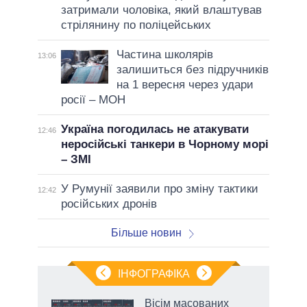
затримали чоловіка, який влаштував
стрілянину по поліцейських
Частина школярів
13:06
залишиться без підручників
на 1 вересня через удари
росії – МОН
Україна погодилась не атакувати
12:46
неросійські танкери в Чорному морі
– ЗМІ
У Румунії заявили про зміну тактики
12:42
російських дронів
Більше новин
ІНФОГРАФІКА
Вісім масованих