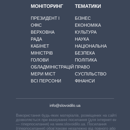
МОНІТОРИНГ
ТЕМАТИКИ
ПРЕЗИДЕНТ І
БІЗНЕС
ОФІС
ЕКОНОМІКА
ВЕРХОВНА
КУЛЬТУРА
РАДА
НАУКА
КАБІНЕТ
НАЦІОНАЛЬНА
МІНІСТРІВ
БЕЗПЕКА
ГОЛОВИ
ПОЛІТИКА
ОБЛАДМІНІСТРАЦІЙ
ПРАВО
МЕРИ МІСТ
СУСПІЛЬСТВО
ВСІ ПЕРСОНИ
ФІНАНСИ
info@slovoidilo.ua
Використання будь-яких матеріалів, розміщених на сайті,
дозволяється при вказуванні посилання (для інтернет-видань
— гіперпосилання) на www.slovoidilo.ua. Посилання
(гіперпосилання) обов’язкове незалежно від повного або