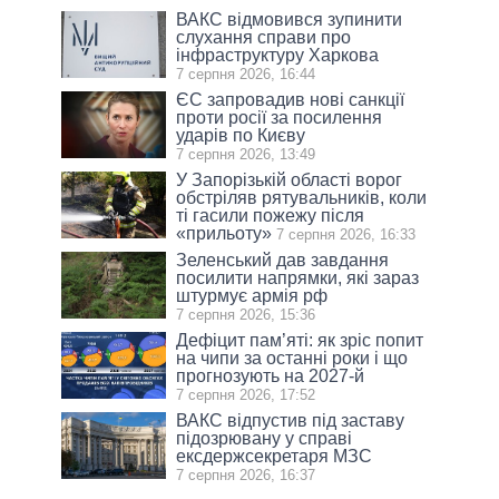
ВАКС відмовився зупинити
слухання справи про
інфраструктуру Харкова
7 серпня 2026, 16:44
ЄС запровадив нові санкції
проти росії за посилення
ударів по Києву
7 серпня 2026, 13:49
У Запорізькій області ворог
обстріляв рятувальників, коли
ті гасили пожежу після
«прильоту»
7 серпня 2026, 16:33
Зеленський дав завдання
посилити напрямки, які зараз
штурмує армія рф
7 серпня 2026, 15:36
Дефіцит пам’яті: як зріс попит
на чипи за останні роки і що
прогнозують на 2027-й
7 серпня 2026, 17:52
ВАКС відпустив під заставу
підозрювану у справі
ексдержсекретаря МЗС
7 серпня 2026, 16:37