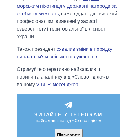
морським піхотинцям державні нагороди за
особисту мужність
, самовіддані дії і високий
професіоналізм, виявлені у захисті
суверенітету і територіальної цілісності
України.
Також президент
схвалив зміни в порядку
виплат сім'ям військовослужбовців.
Отримуйте оперативно найважливіші
новини та аналітику від «Слово і діло» в
вашому
VIBER-месенджері
.
ЧИТАЙТЕ У TELEGRAM
найважливіше від «Слово і діло»
Підписатися