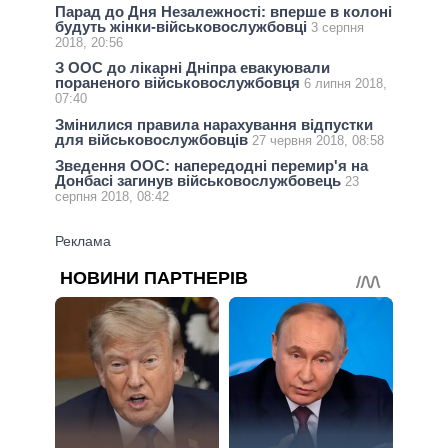
Парад до Дня Незалежності: вперше в колоні
будуть жінки-військовослужбовці
3 серпня
2018, 20:56
З ООС до лікарні Дніпра евакуювали
пораненого військовослужбовця
6 липня 2018,
07:40
Змінилися правила нарахування відпустки
для військовослужбовців
27 червня 2018, 08:58
Зведення ООС: напередодні перемир'я на
Донбасі загинув військовослужбовець
23
серпня 2018, 08:42