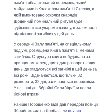
пам'яті облаштований церемоніальний
майданчик із Колоколом пам'яті і Стелою, в
якій вмонтовано осколки снарядів.
Щоденний поминальний ритуал буде
здійснюватися ударами дзвону, в залежності
від кількості загиблих у цей день.
У середині Залу пам'яті, на спеціальному
подіумі, розміщена Книга пам'яті з іменами
загиблих. Структура книги побудована за
принципом календаря: один розворот - один
день, де згадуються всі загиблі в цей день за
всі роки. Відзначається, що тільки 32
розвороти, 32 дні, залишаються порожніми.
У всі інші дні Збройні Сили України несли
бойові втрати.
Раніше Порошенко відвідав передові позиції
Збройних сил на Донбасі, де
вручив