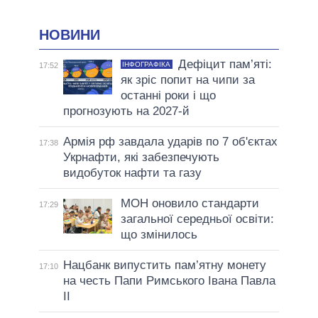
НОВИНИ
Дефіцит пам’яті:
ІНФОГРАФІКА
17:52
як зріс попит на чипи за
останні роки і що
прогнозують на 2027-й
Армія рф завдала ударів по 7 об'єктах
17:38
Укрнафти, які забезпечують
видобуток нафти та газу
МОН оновило стандарти
17:29
загальної середньої освіти:
що змінилось
Нацбанк випустить пам’ятну монету
17:10
на честь Папи Римського Івана Павла
II