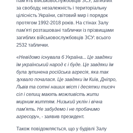
пам'ять військовослужбовців ЗСУ, загиблих
за свободу, незалежність і територіальну
цілісність України, світовий мир і порядок
протягом 1992-2018 років. На стінах Залу
пам'яті розташовані таблички із прізвищами
загиблих військовослужбовців ЗСУ: всього
2532 таблички.
«
Невідомо існувала б Україна... Це завдяки
їм український народ є і буде. Це завдяки їм
була зупинена російська агресія, яка так
зухвало почалася. Це завдяки їм Київ, Дніпро,
Львів та сотні наших міст і десятки тисяч
сіл і селищ мають можливість жити
мирним життям. Низький уклін і вічна
пам'ять. Не забудемо і не пробачимо
агресору
», - заявив президент.
Також повідомляється, що у будівлі Залу