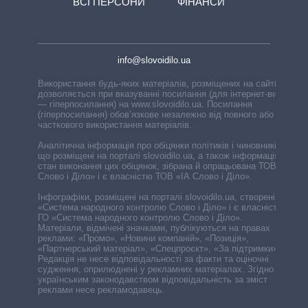
ВСІ ПЕРСОНИ
ФІНАНСИ
info@slovoidilo.ua
Використання будь-яких матеріалів, розміщених на сайті,
дозволяється при вказуванні посилання (для інтернет-видань
— гіперпосилання) на www.slovoidilo.ua. Посилання
(гіперпосилання) обов’язкове незалежно від повного або
часткового використання матеріалів.
Аналітична інформація про обіцянки політиків і чиновників,
що розміщені на порталі slovoidilo.ua, а також інформація про
стан виконання цих обіцянок, зібрана й опрацьована ТОВ «ІА
Слово і Діло» і є власністю ТОВ «ІА Слово і Діло».
Інфографіки, розміщені на порталі slovoidilo.ua, створені ГО
«Система народного контролю Слово і Діло» і є власністю
ГО «Система народного контролю Слово і Діло».
Матеріали, відмічені значками, публікуються на правах
реклами: «Промо», «Новини компаній», «Позиція»,
«Партнерський матеріал», «Спецпроєкт», «За підтримки».
Редакція не несе відповідальності за факти та оціночні
судження, оприлюднені у рекламних матеріалах. Згідно з
українським законодавством відповідальність за зміст
реклами несе рекламодавець.