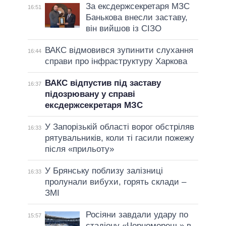
За ексдержсекретаря МЗС
16:51
Банькова внесли заставу,
він вийшов із СІЗО
ВАКС відмовився зупинити слухання
16:44
справи про інфраструктуру Харкова
ВАКС відпустив під заставу
16:37
підозрювану у справі
ексдержсекретаря МЗС
У Запорізькій області ворог обстріляв
16:33
рятувальників, коли ті гасили пожежу
після «прильоту»
У Брянську поблизу залізниці
16:33
пролунали вибухи, горять склади –
ЗМІ
Росіяни завдали удару по
15:57
стадіону «Чорноморець» в