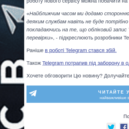
роботу нового сервісу можна побачити на 
«
Найближчим часом ми додамо сторонню п
деяким службам навіть не буде потрібно 
покладаючись на те, що обліковий запис
перевірки
», - підкреслюють розробники Te
Раніше
в роботі Telegram стався збій.
Також
Telegram потрапив під заборону в од
Хочете обговорити Цю новину? Долучайте
ЧИТАЙТЕ 
найважливіше в
По