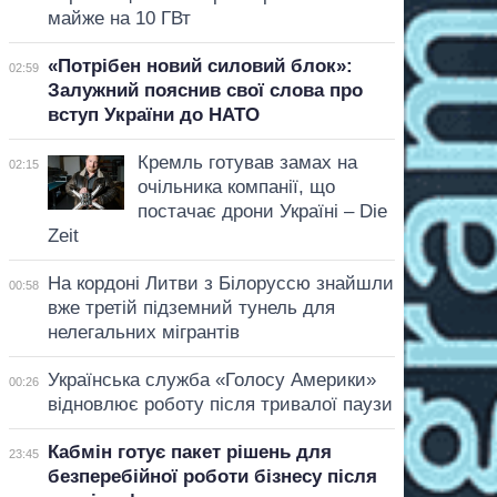
майже на 10 ГВт
«Потрібен новий силовий блок»:
02:59
Залужний пояснив свої слова про
вступ України до НАТО
Кремль готував замах на
02:15
очільника компанії, що
постачає дрони Україні – Die
Zeit
На кордоні Литви з Білоруссю знайшли
00:58
вже третій підземний тунель для
нелегальних мігрантів
Українська служба «Голосу Америки»
00:26
відновлює роботу після тривалої паузи
Кабмін готує пакет рішень для
23:45
безперебійної роботи бізнесу після