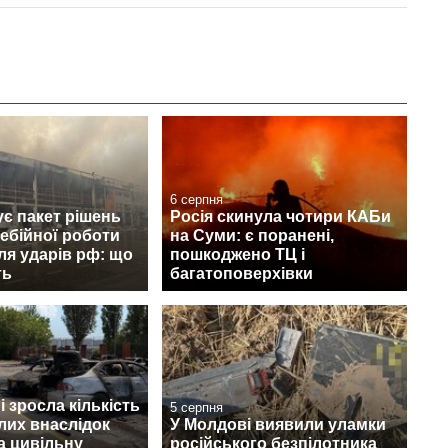
6 серпня
ує пакет рішень
Росія скинула чотири КАБи
ебійної роботи
на Суми: є поранені,
сля ударів рф: що
пошкоджено ТЦ і
ть
багатоповерхівки
 зросла кількість
5 серпня
лих внаслідок
У Молдові виявили уламки
а цивільну
російського безпілотника