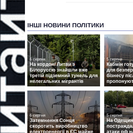
ІНШІ НОВИНИ ПОЛІТИКИ
6 серпня
5 серпня
На кордоні Литви з
Кабмін гот
Білоруссю знайшли вже
для безпер
третій підземний тунель для
бізнесу пі
нелегальних мігрантів
пропоную
6 серпня
5 серпня
Затемнення Сонця
На Одещині
скоротить виробництво
постражда
електроенергії в ЄС майже
атаки рф н