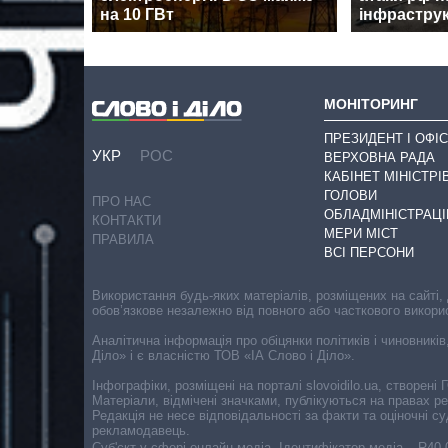
на 10 ГВт
інфрастру
МОНІТОРИНГ
ПРЕЗИДЕНТ І ОФІС
УКР
РОС
ВЕРХОВНА РАДА
КАБІНЕТ МІНІСТРІ
ГОЛОВИ
ПРО НАС
ОБЛАДМІНІСТРАЦІ
КОНТАКТИ
МЕРИ МІСТ
ПРАВИЛА
ВСІ ПЕРСОНИ
Використання будь-яких матеріалів, розміщених на сайті,
обов’язкове незалежно від повного або часткового викори
Аналітична інформація про обіцянки політиків і чиновників
Діло» і є власністю ТОВ «ІА Слово і Діло».
Інфографіки, розміщені на порталі slovoidilo.ua, створен
Матеріали, відмічені значками, публікуються на правах р
Редакція не несе відповідальності за факти та оціночні 
рекламодавець.
Cуб'єкт у сфері онлайн-медіа. Ідентифікатор медіа – R40