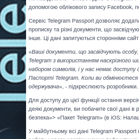
допомогою облікового запису Facebook, п
Сервіс Telegram Passport дозволяє додат
прописку та різні документи, що засвідчуют
інше. Ці дані запитуються сторонніми сай
«
Ваші документи, що засвідчують особу, 
Telegram з використанням наскрізного ши
набором символів, і у нас немає доступу 
Паспорті Telegram. Коли ви обмінюєтеся
одержувача
», - підкреслюють розробники.
Для доступу до цієї функції остання версія
деякі документи, ви побачите свої дані в
безпека»> «Пакет Telegram» (в iOS: Нала
У майбутньому всі дані Telegram Passport