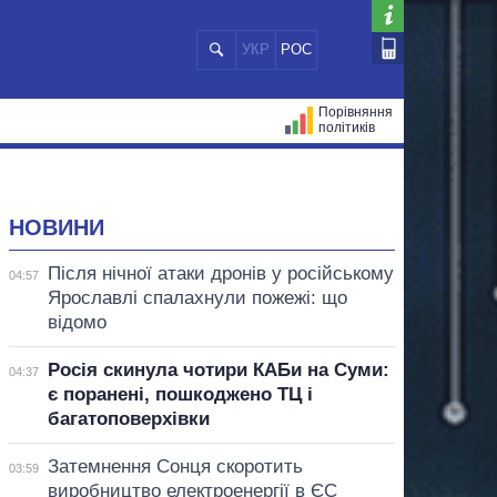
УКР
РОС
Порівняння
політиків
ЦІЙ
МЕРИ МІСТ
ВСІ ПЕРСОНИ
НОВИНИ
Після нічної атаки дронів у російському
04:57
Ярославлі спалахнули пожежі: що
відомо
Росія скинула чотири КАБи на Суми:
04:37
є поранені, пошкоджено ТЦ і
багатоповерхівки
Затемнення Сонця скоротить
03:59
виробництво електроенергії в ЄС