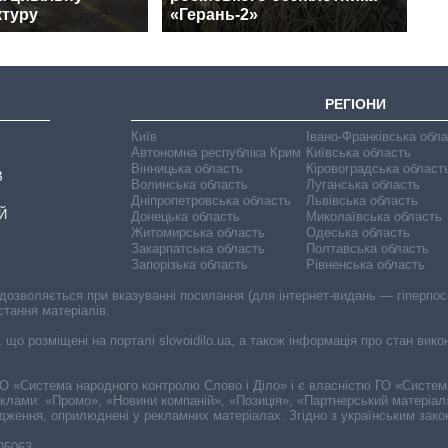
ктуру
«Герань-2»
РЕГІОНИ
Київ
Івано-Франківська обл
Автономна республіка Крим
Київська область
Вінницька область
Кіровоградська област
В
Волинська область
Луганська область
Дніпропетровська область
Львівська область
Й
Донецька область
Миколаївська область
Житомирська область
Одеська область
Закарпатська область
Полтавська область
Запорізька область
Рівненська область
 дозволяється при вказуванні посилання (для інтернет-видань — гіперпоси
стання матеріалів.
, що розміщені на порталі slovoidilo.ua, а також інформація про стан вик
і ГО «Система народного контролю Слово і Діло» і є власністю ГО «Систе
еклами: «Промо», «Новини компаній», «Позиція», «Партнерський матеріал
судження, оприлюднені у рекламних матеріалах. Згідно з українським зак
-05063