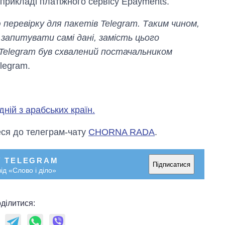
прикладі платіжного сервісу Epayments.
еревірку для пакетів Telegram. Таким чином,
запитувати самі дані, замість цього
 Telegram був схвалений постачальником
legram.
ній з арабських країн.
ся до телеграм-чату
CHORNA RADA
.
У TELEGRAM
Підписатися
ід «Слово і діло»
ділитися: