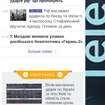
ударів рф: що пропонують
Рф масовано
ПІДСУМКИ
23:00
вдарила по Києву та області,
а експосолці Стефанішиній
вручили підозру. Головне за день
У Молдові виявили уламки
22:18
російського безпілотника «Герань-2»
Більше новин
ІНФОГРАФІКА
Вісім масованих
ударів по Україні
за літо: Київ та
область стали
головною ціллю