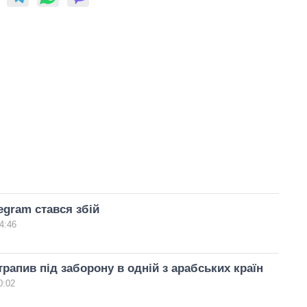
egram стався збій
4:46
трапив під заборону в одній з арабських країн
0:02