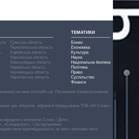
ТЕМАТИКИ
асть
Сумська область
Бізнес
Тернопільська область
Економіка
ь
Харківська область
Культура
Херсонська область
Наука
Хмельницька область
Національна безпека
Черкаська область
Політика
Чернівецька область
Право
Чернігівська область
Суспільство
Фінанси
лання) на www.slovoidilo.ua. Посилання (гіперпосилання)
онання цих обіцянок, зібрана й опрацьована ТОВ «ІА Слово і
ма народного контролю Слово і Діло».
», «Спецпроєкт», «За підтримки».
онодавством відповідальність за зміст реклами несе