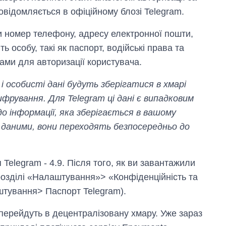
овідомляється в офіційному блозі Telegram.
и номер телефону, адресу електронної пошти,
ь особу, такі як паспорт, водійські права та
тами для авторизації користувача.
і особисті дані будуть зберігатися в хмарі
фрування. Для Telegram ці дані є випадковим
до інформації, яка зберігається в вашому
 даними, вони переходять безпосередньо до
 Telegram - 4.9. Після того, як ви завантажили
 розділі «Налаштування»> «Конфіденційність та
Як зменшилася
штування> Паспорт Telegram).
кількість
медзакладів в
Україні за роки
 перейдуть в децентралізовану хмару. Уже зараз
вторгнення