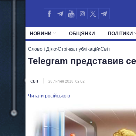
НОВИНИ
ОБIЦЯНКИ
ПОЛIТИКИ
УСІ ПОЛІТИКИ
ПРЕЗИДЕНТ І ОФ
Слово і Діло
›
Стрічка публікацій
›
Світ
Telegram представив се
СВІТ
28 липня 2018, 02:02
Читати російською