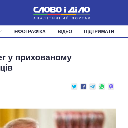
ІНФОГРАФІКА
ВІДЕО
ПІДТРИМАТИ
ІС
СТРІЧКА
ВЕРХОВНА РАДА
ПОДІЇ
СТАТТІ
КАБІНЕТ МІНІСТРІВ
ДУМКИ
ОГЛЯДИ
ГОЛОВИ ОБЛАДМІНІСТРА
ДАЙДЖЕСТИ
er у прихованому
ПОЛІТИКА
ДЕПУТАТИ
ЕКОНОМІКА
КОМІТЕТИ
СУСПІЛЬСТВО
ФРАКЦІЇ
ОКРУГИ
СВІТ
ців