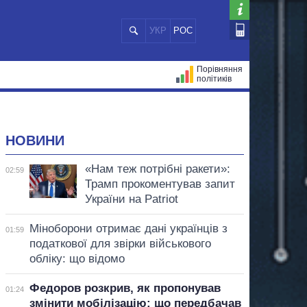
УКР
РОС
Порівняння
політиків
ЦІЙ
МЕРИ МІСТ
ВСІ ПЕРСОНИ
НОВИНИ
«Нам теж потрібні ракети»:
02:59
Трамп прокоментував запит
України на Patriot
Міноборони отримає дані українців з
01:59
податкової для звірки військового
обліку: що відомо
Федоров розкрив, як пропонував
01:24
змінити мобілізацію: що передбачав