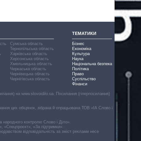
ТЕМАТИКИ
асть
Сумська область
Бізнес
Тернопільська область
Економіка
ь
Харківська область
Культура
Херсонська область
Наука
Хмельницька область
Національна безпека
Черкаська область
Політика
Чернівецька область
Право
Чернігівська область
Суспільство
Фінанси
лання) на www.slovoidilo.ua. Посилання (гіперпосилання)
онання цих обіцянок, зібрана й опрацьована ТОВ «ІА Слово і
ма народного контролю Слово і Діло».
», «Спецпроєкт», «За підтримки».
онодавством відповідальність за зміст реклами несе