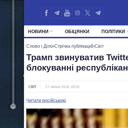
НОВИНИ
ОБIЦЯНКИ
ПОЛIТИКИ
УСІ ПОЛІТИКИ
ПРЕЗИДЕНТ І ОФ
Слово і Діло
›
Стрічка публікацій
›
Світ
Трамп звинуватив Twitt
блокуванні республікан
СВІТ
27 липня 2018, 05:02
Читати російською