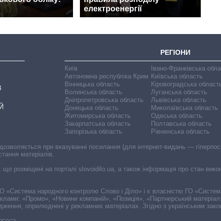
електроенергії
РЕГІОНИ
Київ
Івано-Франківська обл
Автономна республіка Крим
Київська область
Вінницька область
Кіровоградська област
В
Волинська область
Луганська область
Дніпропетровська область
Львівська область
Й
Донецька область
Миколаївська область
Житомирська область
Одеська область
Закарпатська область
Полтавська область
Запорізька область
Рівненська область
 дозволяється при вказуванні посилання (для інтернет-видань — гіперпоси
стання матеріалів.
, що розміщені на порталі slovoidilo.ua, а також інформація про стан вик
і ГО «Система народного контролю Слово і Діло» і є власністю ГО «Систе
еклами: «Промо», «Новини компаній», «Позиція», «Партнерський матеріал
судження, оприлюднені у рекламних матеріалах. Згідно з українським зак