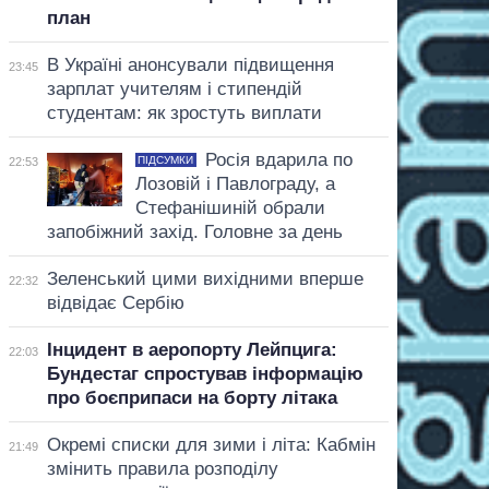
план
В Україні анонсували підвищення
23:45
зарплат учителям і стипендій
студентам: як зростуть виплати
Росія вдарила по
ПІДСУМКИ
22:53
Лозовій і Павлограду, а
Стефанішиній обрали
запобіжний захід. Головне за день
Зеленський цими вихідними вперше
22:32
відвідає Сербію
Інцидент в аеропорту Лейпцига:
22:03
Бундестаг спростував інформацію
про боєприпаси на борту літака
Окремі списки для зими і літа: Кабмін
21:49
змінить правила розподілу