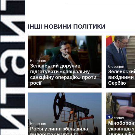
ІНШІ НОВИНИ ПОЛІТИКИ
6 серпня
Зеленський доручив
6 серпня
підготувати «спеціальну
Зеленськи
санкційну операцію» проти
вихідними 
росії
Сербію
7 серпня
Міноборон
6 серпня
Росія у липні збільшила
українців 
видобуток нафти та
звірки вій