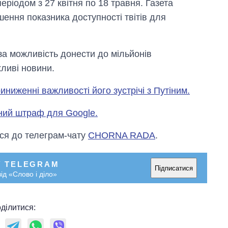
еріодом з 27 квітня по 18 травня. Газета
ення показника доступності твітів для
за можливість донести до мільйонів
хливі новини.
иниженні важливості його зустрічі з Путіним.
ний штраф для Google.
ся до телеграм-чату
CHORNA RADA
.
У TELEGRAM
Підписатися
ід «Слово і діло»
ділитися: