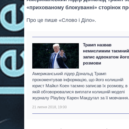
«прихованому блокуванні» сторінок пр
Про це пише «Слово і Діло».
Трамп назвав
немислимим таємни
запис адвокатом йог
розмови
Американський лідер Дональд Трамп
прокоментував інформацію, що його колишній
юрист Майкл Коен таємно записав їх розмову, в
якій обговорювалися виплати колишній моделі
журналу Playboy Карен Макдугал за її мовчання.
21 липня 2018, 19:00