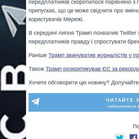
передплатників скоротилося порівняно з п
припускає, що це може свідчити про зменш
користувачів Мережі.
В середині липня Трамп похвалив Twitter 
передплатників правду і спростувати бре
Раніше
Трамп звинуватив журналістів у пр
Також
Трамп розкритикував ЄС за рекорд
Хочете обговорити цю новину? Долучайте
ЧИТАЙТЕ 
найважливіше в
По