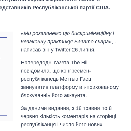
едставників Республіканської партії США.
«
Ми розглянемо цю дискримінаційну і
незаконну практику! Багато скарг
», -
написав він у Twitter 26 липня.
й
о
Напередодні газета The Hill
повідомила, що конгресмен-
республіканець Меттью Гаец
звинуватив платформу в «прихованому
блокуванні» його аккаунта.
Скільки картоплі
вирощували в
За даними видання, з 18 травня по 8
Україні до і під час
червня кількість коментарів на сторінці
великої війни
республіканця і число його нових