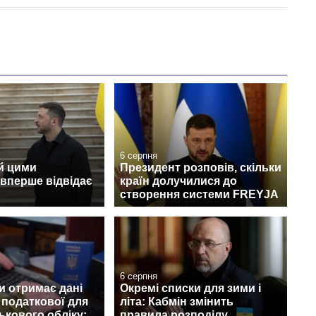
6 серпня
й цими
Президент розповів, скільки
вперше відвідає
країн долучилися до
створення системи FREYJA
6 серпня
и отримає дані
Окремі списки для зими і
з податкової для
літа: Кабмін змінить
ськового обліку:
правила розподілу