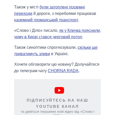
Також у місті
були затоплені підземні
переходи
й дороги, з перебоями працював
наземний громадський транспорт
.
«Слово і Діло» писало,
як у Кличка пояснили,
чому в Києві стався черговий потоп
.
Також синоптики спрогнозували,
скільки ще
триватимуть зливи
в Україні.
Хочете обговорити цю новину? Долучайтеся
до телеграм-чату
CHORNA RADA
.
ПІДПИСУЙТЕСЬ НА НАШ
YOUTUBE КАНАЛ
та дивіться першими нові відео від «Слово і
діло»