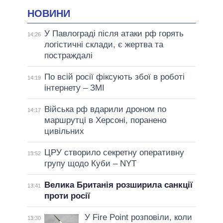
НОВИНИ
У Павлограді після атаки рф горять
14:26
логістичні склади, є жертва та
постраждалі
По всій росії фіксують збої в роботі
14:19
інтернету – ЗМІ
Війська рф вдарили дроном по
14:17
маршрутці в Херсоні, поранено
цивільних
ЦРУ створило секретну оперативну
13:52
групу щодо Куби – NYT
Велика Британія розширила санкції
13:41
проти росії
У Fire Point розповіли, коли
13:30