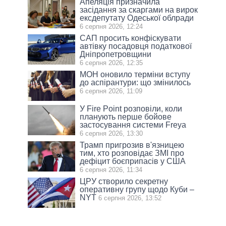
Апеляція призначила
засідання за скаргами на вирок
ексдепутату Одеської облради
6 серпня 2026, 12:24
САП просить конфіскувати
автівку посадовця податкової
Дніпропетровщини
6 серпня 2026, 12:35
МОН оновило терміни вступу
до аспірантури: що змінилось
6 серпня 2026, 11:09
У Fire Point розповіли, коли
планують перше бойове
застосування системи Freya
6 серпня 2026, 13:30
Трамп пригрозив в'язницею
тим, хто розповідає ЗМІ про
дефіцит боєприпасів у США
6 серпня 2026, 11:34
ЦРУ створило секретну
оперативну групу щодо Куби –
NYT
6 серпня 2026, 13:52