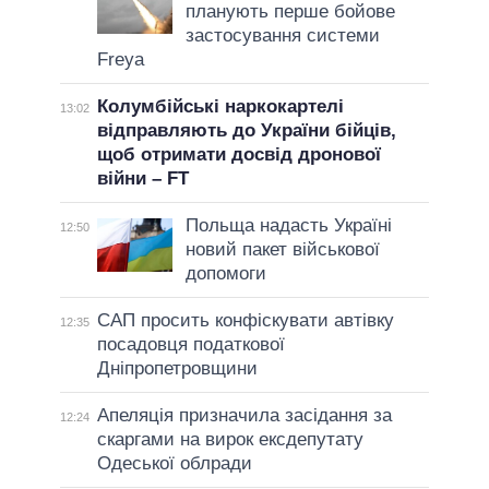
планують перше бойове
застосування системи
Freya
Колумбійські наркокартелі
13:02
відправляють до України бійців,
щоб отримати досвід дронової
війни – FT
Польща надасть Україні
12:50
новий пакет військової
допомоги
САП просить конфіскувати автівку
12:35
посадовця податкової
Дніпропетровщини
Апеляція призначила засідання за
12:24
скаргами на вирок ексдепутату
Одеської облради