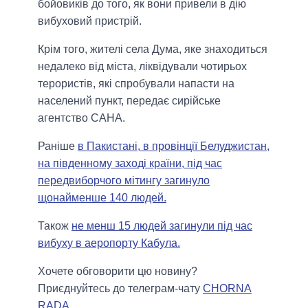
бойовиків до того, як вони привели в дію
вибуховий пристрій.
Крім того, жителі села Дума, яке знаходиться
недалеко від міста, ліквідували чотирьох
терористів, які спробували напасти на
населений пункт, передає сирійське
агентство САНА.
Раніше
в Пакистані, в провінції Белуджистан,
на південному заході країни, під час
передвиборчого мітингу загинуло
щонайменше 140 людей.
Також
не менш 15 людей загинули під час
вибуху в аеропорту Кабула.
Хочете обговорити цю новину?
Приєднуйтесь до телеграм-чату
CHORNA
RADA
.