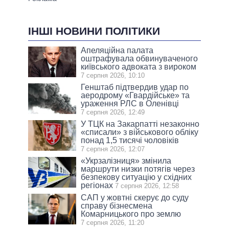
ІНШІ НОВИНИ ПОЛІТИКИ
Апеляційна палата
оштрафувала обвинуваченого
київського адвоката з вироком
7 серпня 2026, 10:10
Генштаб підтвердив удар по
аеродрому «Гвардійське» та
ураження РЛС в Оленівці
7 серпня 2026, 12:49
У ТЦК на Закарпатті незаконно
«списали» з військового обліку
понад 1,5 тисячі чоловіків
7 серпня 2026, 12:07
«Укрзалізниця» змінила
маршрути низки потягів через
безпекову ситуацію у східних
регіонах
7 серпня 2026, 12:58
САП у жовтні скерує до суду
справу бізнесмена
Комарницького про землю
7 серпня 2026, 11:20