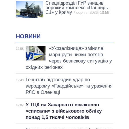
Спецпідрозділ ГУР знищив
ворожий комплекс «Панцирь-
С1» у Криму
7 серпня 2026, 10:58
НОВИНИ
«Укрзалізниця» змінила
12:58
маршрути низки потягів
через безпекову ситуацію у
східних регіонах
Генштаб підтвердив удар по
12:49
аеродрому «Гвардійське» та ураження
РЛС в Оленівці
У ТЦК на Закарпатті незаконно
12:07
«списали» з військового обліку
понад 1,5 тисячі чоловіків