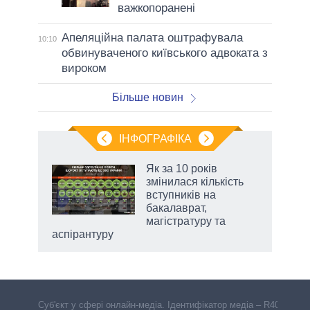
важкопоранені
Апеляційна палата оштрафувала
10:10
обвинуваченого київського адвоката з
вироком
Більше новин
ІНФОГРАФІКА
Як за 10 років
раїні
змінилася кількість
ої
вступників на
бакалаврат,
магістратуру та
аспірантуру
Cуб'єкт у сфері онлайн-медіа. Ідентифікатор медіа – R40-