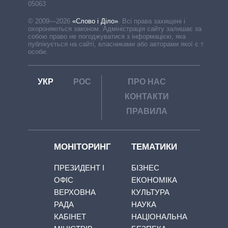
05063
© 2009—2026
«Слово і Діло»
.
Всі права захищені і
охороняються законом. Адміністрація сайту залишає за
собою право не погоджуватися з інформацією, яка
публікується на сайті, власниками або авторами якої є треті
особи.
УКР
РОС
ПРО НАС
КОНТАКТИ
ПРАВИЛА
МОНІТОРИНГ
ТЕМАТИКИ
ПРЕЗИДЕНТ І
БІЗНЕС
ОФІС
ЕКОНОМІКА
ВЕРХОВНА
КУЛЬТУРА
РАДА
НАУКА
КАБІНЕТ
НАЦІОНАЛЬНА