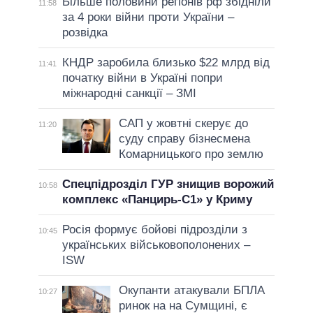
Більше половини регіонів рф збідніли
11:58
за 4 роки війни проти України –
розвідка
КНДР заробила близько $22 млрд від
11:41
початку війни в Україні попри
міжнародні санкції – ЗМІ
САП у жовтні скерує до
11:20
суду справу бізнесмена
Комарницького про землю
Спецпідрозділ ГУР знищив ворожий
10:58
комплекс «Панцирь-С1» у Криму
Росія формує бойові підрозділи з
10:45
українських військовополонених –
ISW
Окупанти атакували БПЛА
10:27
ринок на на Сумщині, є