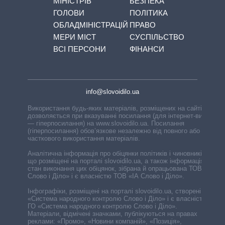
МІНІСТРІВ
БЕЗПЕКА
ГОЛОВИ
ПОЛІТИКА
ОБЛАДМІНІСТРАЦІЙ
ПРАВО
МЕРИ МІСТ
СУСПІЛЬСТВО
ВСІ ПЕРСОНИ
ФІНАНСИ
info@slovoidilo.ua
Використання будь-яких матеріалів, розміщених на сайті,
дозволяється при вказуванні посилання (для інтернет-видань
— гіперпосилання) на www.slovoidilo.ua. Посилання
(гіперпосилання) обов’язкове незалежно від повного або
часткового використання матеріалів.
Аналітична інформація про обіцянки політиків і чиновників,
що розміщені на порталі slovoidilo.ua, а також інформація про
стан виконання цих обіцянок, зібрана й опрацьована ТОВ «ІА
Слово і Діло» і є власністю ТОВ «ІА Слово і Діло».
Інфографіки, розміщені на порталі slovoidilo.ua, створені ГО
«Система народного контролю Слово і Діло» і є власністю
ГО «Система народного контролю Слово і Діло».
Матеріали, відмічені значками, публікуються на правах
реклами: «Промо», «Новини компаній», «Позиція»,