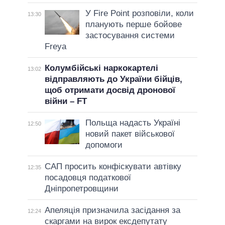
У Fire Point розповіли, коли
13:30
планують перше бойове
застосування системи
Freya
Колумбійські наркокартелі
13:02
відправляють до України бійців,
щоб отримати досвід дронової
війни – FT
Польща надасть Україні
12:50
новий пакет військової
допомоги
САП просить конфіскувати автівку
12:35
посадовця податкової
Дніпропетровщини
Апеляція призначила засідання за
12:24
скаргами на вирок ексдепутату