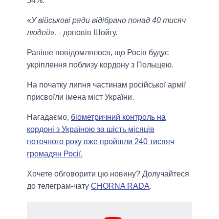
54%.
«
У військові ряди відібрано понад 40 тисяч
людей
», - доповів Шойгу.
Раніше повідомлялося, що Росія будує
укріплення поблизу кордону з Польщею.
На початку липня частинам російської армії
присвоїли імена міст України.
Нагадаємо,
біометричний контроль на
кордоні з Україною за шість місяців
поточного року вже пройшли 240 тисяяч
громадян Росії.
Хочете обговорити цю новину? Долучайтеся
до телеграм-чату
CHORNA RADA
.