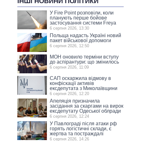
ІНШІ НОВИНИ ПОЛІТИКИ
У Fire Point розповіли, коли
планують перше бойове
застосування системи Freya
6 серпня 2026, 13:30
Польща надасть Україні новий
пакет військової допомоги
6 серпня 2026, 12:50
МОН оновило терміни вступу
до аспірантури: що змінилось
6 серпня 2026, 11:09
САП оскаржила відмову в
конфіскації активів
ексдепутата з Миколаївщини
6 серпня 2026, 12:20
Апеляція призначила
засідання за скаргами на вирок
ексдепутату Одеської облради
6 серпня 2026, 12:24
У Павлограді після атаки рф
горять логістичні склади, є
жертва та постраждалі
6 серпня 2026, 14:26