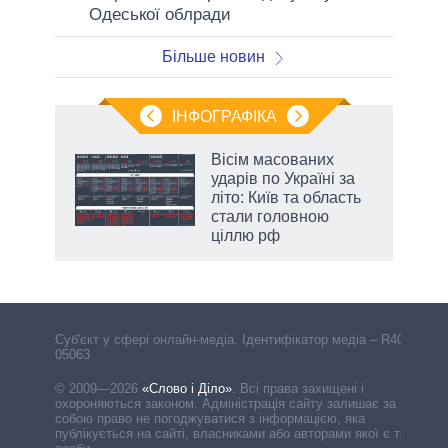
Одеської облради
Більше новин
ІНФОГРАФІКА
и на
Вісім масованих
ударів по Україні за
а
літо: Київ та область
стали головною
ціллю рф
Cуб'єкт у сфері онлайн-медіа. Ідентифікатор медіа – R40-
05063
© 2009—2026
«Слово і Діло»
.
Всі права захищені і
охороняються законом. Адміністрація сайту залишає за
собою право не погоджуватися з інформацією, яка
публікується на сайті, власниками або авторами якої є треті