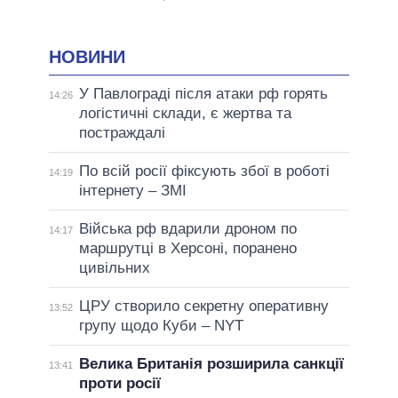
НОВИНИ
У Павлограді після атаки рф горять
14:26
логістичні склади, є жертва та
постраждалі
По всій росії фіксують збої в роботі
14:19
інтернету – ЗМІ
Війська рф вдарили дроном по
14:17
маршрутці в Херсоні, поранено
цивільних
ЦРУ створило секретну оперативну
13:52
групу щодо Куби – NYT
Велика Британія розширила санкції
13:41
проти росії