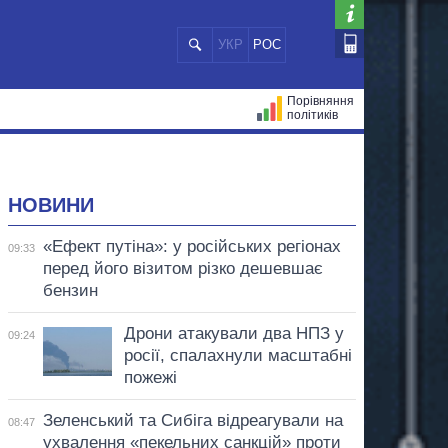
УКР
РОС
Порівняння
політиків
ЦІЙ
МЕРИ МІСТ
ВСІ ПЕРСОНИ
НОВИНИ
«Ефект путіна»: у російських регіонах
09:33
перед його візитом різко дешевшає
бензин
Дрони атакували два НПЗ у
09:24
росії, спалахнули масштабні
пожежі
Зеленський та Сибіга відреагували на
08:47
ухвалення «пекельних санкцій» проти