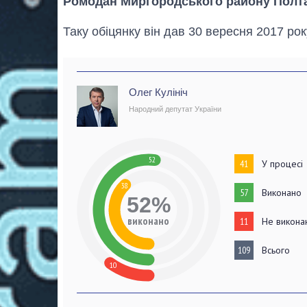
Ромодан Миргородського району Полта
Таку обіцянку він дав 30 вересня 2017 рок
Олег Кулініч
Народний депутат України
52
41
У процесі
38
57
Виконано
52%
виконано
11
Не викона
109
Всього
10