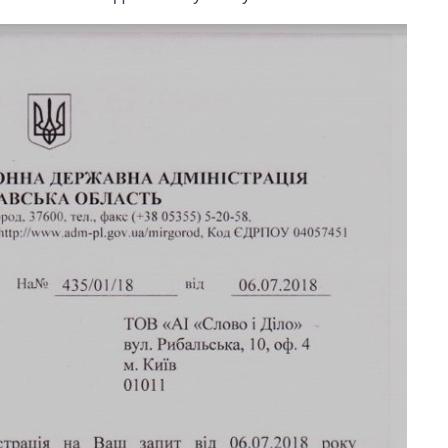
Від 1 місяця – до 5
років: хто і як
довго обіймав
посаду керівника
СЗР