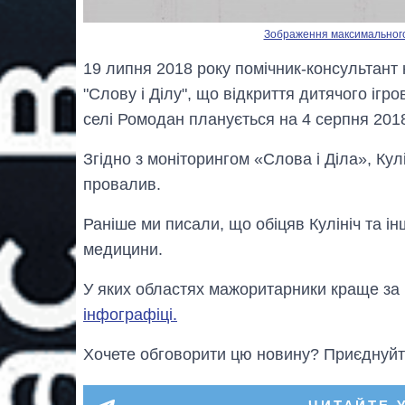
Зображення максимального р
19 липня 2018 року помічник-консультант
"Слову і Ділу", що відкриття дитячого ігр
селі Ромодан планується на 4 серпня 2018
Згідно з моніторингом «Слова і Діла», Кулі
провалив.
Раніше ми писали, що обіцяв Кулініч та ін
медицини.
У яких областях мажоритарники краще за в
інфографіці.
Хочете обговорити цю новину? Приєднуйт