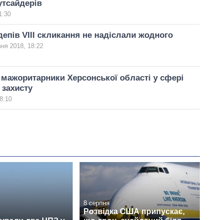
утсайдерів
1:30
депів VIII скликання не надіслали жодного
зня 2018, 18:22
мажоритарники Херсонської області у сфері
 захисту
8:10
8 серпня
Розвідка США припускає,