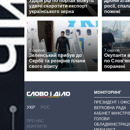
Удари рф по портах можуть
Дрони атак
удвічі скоротити експорт
росії, спа
українського зерна
пожежі
7 серпня
7 серпня
Зеленський прибув до
Окупанти 
Сербії та розкрив плани
по Слов'янс
свого візиту
поранені
МОНІТОРИНГ
ПРЕЗИДЕНТ І ОФІС
УКР
РОС
ВЕРХОВНА РАДА
КАБІНЕТ МІНІСТРІ
ГОЛОВИ
ПРО НАС
ОБЛАДМІНІСТРАЦІ
КОНТАКТИ
МЕРИ МІСТ