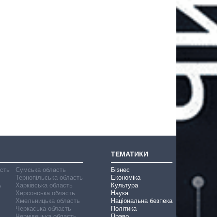
ТЕМАТИКИ
асть
Сумська область
Бізнес
Тернопільська область
Економіка
ь
Харківська область
Культура
Херсонська область
Наука
Хмельницька область
Національна безпека
Черкаська область
Політика
Чернівецька область
Право