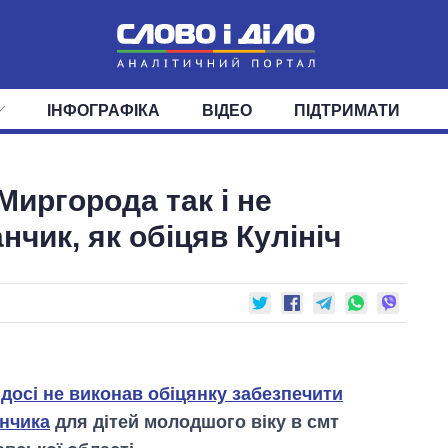
ІНФОГРАФІКА
ВІДЕО
ПІДТРИМАТИ
ІС
СТРІЧКА
ВЕРХОВНА РАДА
ПОДІЇ
СТАТТІ
КАБІНЕТ МІНІСТРІВ
ДУМКИ
ОГЛЯДИ
ГОЛОВИ ОБЛАДМІНІСТРА
ДАЙДЖЕСТИ
Миргорода так і не
ПОЛІТИКА
ДЕПУТАТИ
ЕКОНОМІКА
КОМІТЕТИ
СУСПІЛЬСТВО
ФРАКЦІЇ
ОКРУГИ
СВІТ
нчик, як обіцяв Кулініч
 досі не виконав обіцянку забезпечити
анчика
для дітей молодшого віку в смт