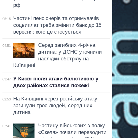
рф
Частині пенсіонерів та отримувачів
05:15
соцвиплат треба змінити банк до 15
вересня: кого це стосується
Серед загиблих 4-річна
04:51
дитина: у ДСНС уточнили
наслідки обстрілу на
Київщині
У Києві після атаки балістикою у
03:47
двох районах сталися пожежі
На Київщині через російську атаку
02:53
загинули троє людей, серед них
дитина
Частину військових з полку
02:41
«Скеля» почали переводити