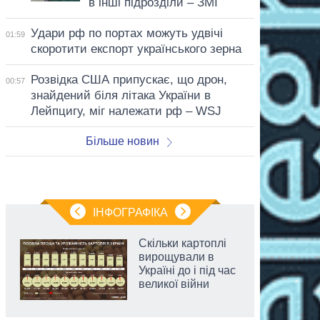
в інші підрозділи – ЗМІ
Удари рф по портах можуть удвічі
01:59
скоротити експорт українського зерна
Розвідка США припускає, що дрон,
00:57
знайдений біля літака України в
Лейпцигу, міг належати рф – WSJ
Більше новин
ІНФОГРАФІКА
Скільки картоплі
вирощували в
Україні до і під час
великої війни