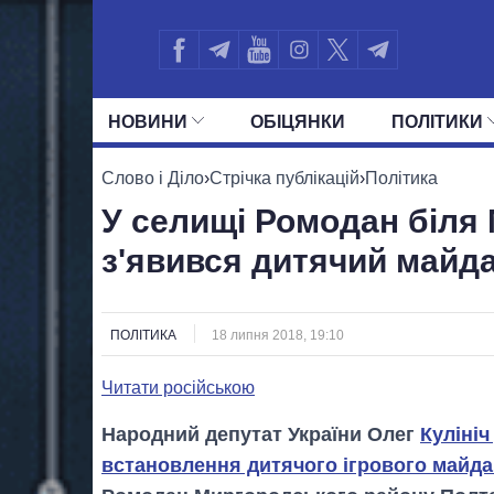
НОВИНИ
ОБIЦЯНКИ
ПОЛIТИКИ
УСІ ПОЛІТИКИ
ПРЕЗИДЕНТ І ОФ
Слово і Діло
›
Стрічка публікацій
›
Політика
У селищі Ромодан біля 
з'явився дитячий майда
ПОЛІТИКА
18 липня 2018, 19:10
Читати російською
Народний депутат України Олег
Кулініч
встановлення дитячого ігрового майд