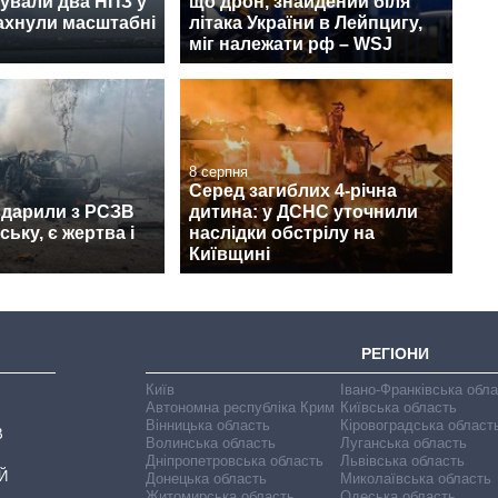
ували два НПЗ у
що дрон, знайдений біля
лахнули масштабні
літака України в Лейпцигу,
міг належати рф – WSJ
8 серпня
Серед загиблих 4-річна
вдарили з РСЗВ
дитина: у ДСНС уточнили
ьку, є жертва і
наслідки обстрілу на
Київщині
РЕГІОНИ
Київ
Івано-Франківська обл
Автономна республіка Крим
Київська область
Вінницька область
Кіровоградська област
В
Волинська область
Луганська область
Дніпропетровська область
Львівська область
Й
Донецька область
Миколаївська область
Житомирська область
Одеська область