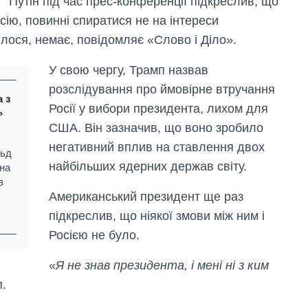
Путін під час прес-конференції підкреслив, що
ію, повинні спиратися не на інтереси
илося, немає, повідомляє «Слово і Діло».
У свою чергу, Трамп назвав
розслідування про ймовірне втручання
а з
Росії у вибори президента, лихом для
»
США. Він зазначив, що воно зробило
негативний вплив на ставлення двох
льд
найбільших ядерних держав світу.
на
в
Американський президент ще раз
підкреслив, що ніякої змови між ним і
Росією не було.
Вісім масованих
ударів по Україні
«
Я не знав президента, і мені ні з ким
за літо: Київ та
п.
область стали
головною ціллю