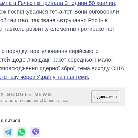
мпа в Гельсінкі тривала 3 години 50 хвилин
,
рф
кож поспілкувалися тет-а-тет. Вони обговорили
обітництво, так зване «втручання Росії» в
ію навколо розвитку елементів протиракетної
о порядку: врегулювання сирійського
ей щодо ліквідації ракет середньої і малої
озповсюдження ядерної зброї, тема виходу США
го газу через Україну та інші теми.
 У GOOGLE NEWS
Підписатися
 та аналітикою від «Слово і діло»
ділитися: