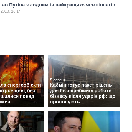
тав Путіна з «одним із найкращих» чемпіонатів
 2018, 16:14
5 серпня
ла енергооб'єкти
Кабмін готує пакет рішень
етровщині, без
для безперебійної роботи
лишилися понад
бізнесу після ударів рф: що
сімей
пропонують