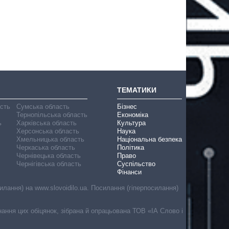
ТЕМАТИКИ
асть
Сумська область
Бізнес
Тернопільська область
Економіка
ь
Харківська область
Культура
Херсонська область
Наука
Хмельницька область
Національна безпека
Черкаська область
Політика
Чернівецька область
Право
Чернігівська область
Суспільство
Фінанси
лання) на www.slovoidilo.ua. Посилання (гіперпосилання)
онання цих обіцянок, зібрана й опрацьована ТОВ «ІА Слово і