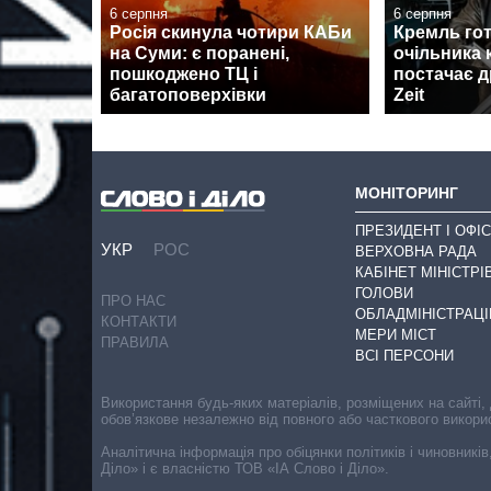
6 серпня
6 серпня
Росія скинула чотири КАБи
Кремль гот
на Суми: є поранені,
очільника 
пошкоджено ТЦ і
постачає д
багатоповерхівки
Zeit
МОНІТОРИНГ
ПРЕЗИДЕНТ І ОФІС
УКР
РОС
ВЕРХОВНА РАДА
КАБІНЕТ МІНІСТРІ
ГОЛОВИ
ПРО НАС
ОБЛАДМІНІСТРАЦІ
КОНТАКТИ
МЕРИ МІСТ
ПРАВИЛА
ВСІ ПЕРСОНИ
Використання будь-яких матеріалів, розміщених на сайті,
обов’язкове незалежно від повного або часткового викори
Аналітична інформація про обіцянки політиків і чиновників
Діло» і є власністю ТОВ «ІА Слово і Діло».