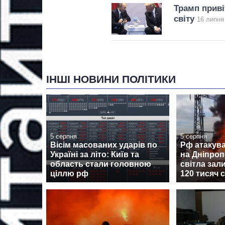
Трамп приві
світу
16 липня
ІНШІ НОВИНИ ПОЛІТИКИ
5 серпня
5 серпня
Вісім масованих ударів по
Рф атакува
Україні за літо: Київ та
на Дніпроп
область стали головною
світла за
ціллю рф
120 тисяч 