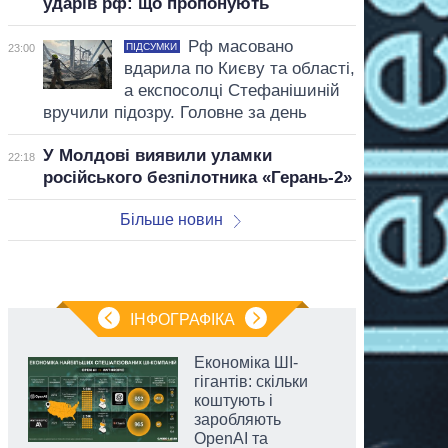
ударів рф: що пропонують
Рф масовано
ПІДСУМКИ
23:00
вдарила по Києву та області,
а експосолці Стефанішиній
вручили підозру. Головне за день
У Молдові виявили уламки
22:18
російського безпілотника «Герань-2»
Більше новин
ІНФОГРАФІКА
Економіка ШІ-
гігантів: скільки
коштують і
заробляють
OpenAI та