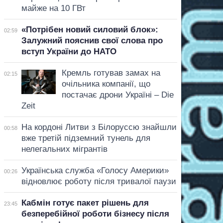
майже на 10 ГВт
«Потрібен новий силовий блок»:
02:59
Залужний пояснив свої слова про
вступ України до НАТО
Кремль готував замах на
02:15
очільника компанії, що
постачає дрони Україні – Die
Zeit
На кордоні Литви з Білоруссю знайшли
00:58
вже третій підземний тунель для
нелегальних мігрантів
Українська служба «Голосу Америки»
00:26
відновлює роботу після тривалої паузи
Кабмін готує пакет рішень для
23:45
безперебійної роботи бізнесу після