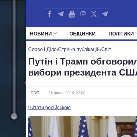
НОВИНИ
ОБIЦЯНКИ
ПОЛIТИКИ
УСІ ПОЛІТИКИ
ПРЕЗИДЕНТ І ОФ
Слово і Діло
›
Стрічка публікацій
›
Світ
Путін і Трамп обговори
вибори президента СШ
СВІТ
16 липня 2018, 22:00
Читати російською