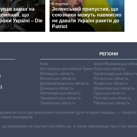
5 серпня
ував замах на
Зеленський припустив, що
компанії, що
союзники можуть навмисно
рони Україні – Die
не давати Україні ракети до
Patriot
РЕГІОНИ
Київ
Івано-Франківська обл
Автономна республіка Крим
Київська область
Вінницька область
Кіровоградська област
В
Волинська область
Луганська область
Дніпропетровська область
Львівська область
Й
Донецька область
Миколаївська область
Житомирська область
Одеська область
Закарпатська область
Полтавська область
Запорізька область
Рівненська область
 дозволяється при вказуванні посилання (для інтернет-видань — гіперпоси
стання матеріалів.
, що розміщені на порталі slovoidilo.ua, а також інформація про стан вик