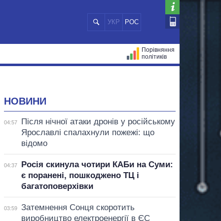
УКР
РОС
Порівняння
політиків
ЦІЙ
МЕРИ МІСТ
ВСІ ПЕРСОНИ
НОВИНИ
Після нічної атаки дронів у російському
04:57
Ярославлі спалахнули пожежі: що
відомо
Росія скинула чотири КАБи на Суми:
04:37
є поранені, пошкоджено ТЦ і
багатоповерхівки
Затемнення Сонця скоротить
03:59
виробництво електроенергії в ЄС