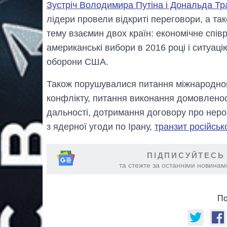
Зустріч Володимира Путіна і Дональда Тра
лідери провели відкриті переговори, а та
тему взаємин двох країн: економічне співр
американські вибори в 2016 році і ситуац
оборони США.
Також порушувалися питання міжнародног
конфлікту, питання виконання домовленост
дальності, дотримання договору про нер
з ядерної угоди по Ірану,
транзит російсько
ПІДПИСУЙТЕСЬ
та стежте за останніми новинами
По