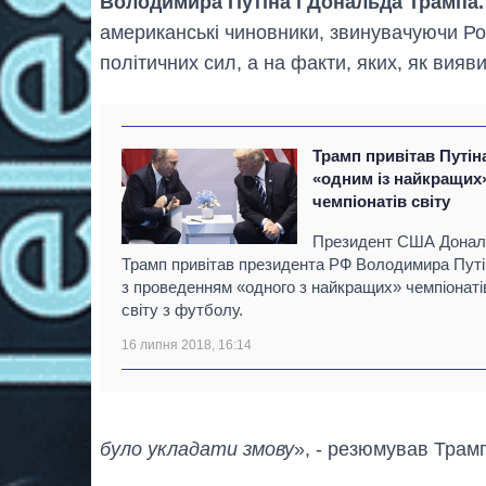
Володимира Путіна і Дональда Трампа.
американські чиновники, звинувачуючи Рос
політичних сил, а на факти, яких, як вияв
Трамп привітав Путін
«одним із найкращих
чемпіонатів світу
Президент США Дона
Трамп привітав президента РФ Володимира Путі
з проведенням «одного з найкращих» чемпіонаті
світу з футболу.
16 липня 2018, 16:14
було укладати змову
», - резюмував Трам