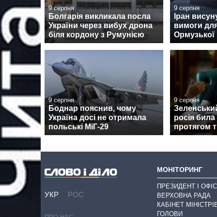
9 серпня
9 серпня
Болгарія викликала посла
Іран висун
України через вибух дрона
вимоги для
біля кордону з Румунією
Ормузької
9 серпня
9 серпня
Боднар пояснив, чому
Зеленський
Україна досі не отримала
росія била 
польські МіГ-29
протягом 
МОНІТОРИНГ
ПРЕЗИДЕНТ І ОФІС
УКР
РОС
ВЕРХОВНА РАДА
КАБІНЕТ МІНІСТРІ
ГОЛОВИ