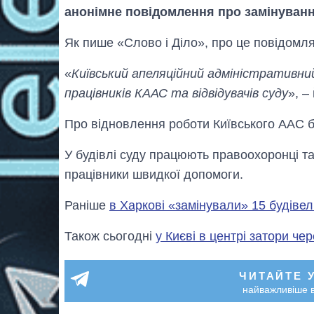
анонімне повідомлення про замінуванн
Як пише «Слово і Діло», про це повідомля
«
Київський апеляційний адміністративний
працівників КААС та відвідувачів суду
», –
Про відновлення роботи Київського ААС 
У будівлі суду працюють правоохоронці та
працівники швидкої допомоги.
Раніше
в Харкові «замінували» 15 будівел
Також сьогодні
у Києві в центрі затори че
ЧИТАЙТЕ 
найважливіше в