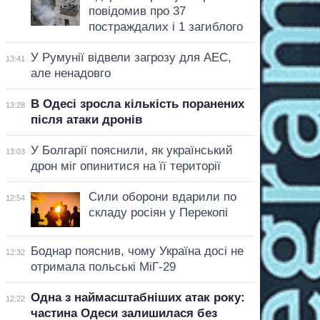
повідомив про 37
постраждалих і 1 загиблого
У Румунії відвели загрозу для АЕС,
13:41
але ненадовго
В Одесі зросла кількість поранених
13:28
після атаки дронів
У Болгарії пояснили, як український
13:03
дрон міг опинитися на її території
Сили оборони вдарили по
12:54
складу росіян у Перекопі
Боднар пояснив, чому Україна досі не
12:32
отримала польські МіГ-29
Одна з наймасштабніших атак року:
12:22
частина Одеси залишилася без