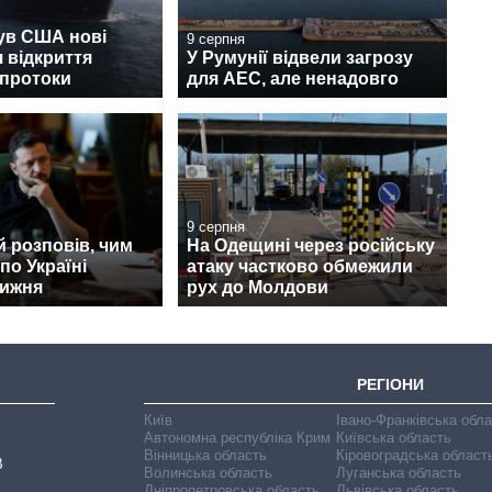
ув США нові
9 серпня
 відкриття
У Румунії відвели загрозу
 протоки
для АЕС, але ненадовго
9 серпня
 розповів, чим
На Одещині через російську
по Україні
атаку частково обмежили
тижня
рух до Молдови
РЕГІОНИ
Київ
Івано-Франківська обл
Автономна республіка Крим
Київська область
Вінницька область
Кіровоградська област
В
Волинська область
Луганська область
Дніпропетровська область
Львівська область