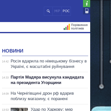
УКР
РОС
Порівняння
політиків
ЦІЙ
МЕРИ МІСТ
ВСІ ПЕРСОНИ
НОВИНИ
Росія вдарила по німецькому бізнесу в
14:42
Україні, є масштабні руйнування
Партія Мадяра висунула кандидата
14:33
на президента Угорщини
На Чернігівщині дрон рф вдарив
14:09
поблизу магазину, є поранені
Удар по Харкову: мер
13:53