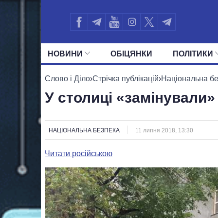
НОВИНИ
ОБIЦЯНКИ
ПОЛIТИКИ
УСІ ПОЛІТИКИ
ПРЕЗИДЕНТ І ОФ
Слово і Діло
›
Стрічка публікацій
›
Національна б
У столиці «замінували»
НАЦІОНАЛЬНА БЕЗПЕКА
11 липня 2018, 13:30
Читати російською