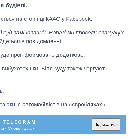
я будівлі.
ється на сторінці КААС у Facebook.
 суд замінований. Наразі ми провели евакуацію
 йдеться в повідомленні.
буде проінформовано додатково.
Як змінився
бюджет
 вибухотехніки. Біля суду також чергують
Міністерства
оборони за 13
років війни з
ь
.
росією
рез акцію
автомобілістів на «євробляхах».
У TELEGRAM
Підписатися
ід «Слово і діло»