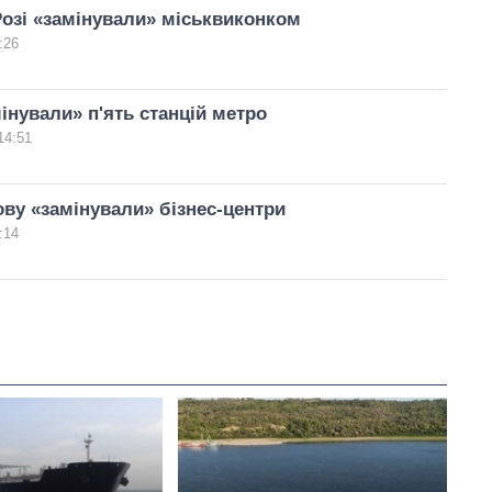
озі «замінували» міськвиконком
:26
мінували» п'ять станцій метро
14:51
ову «замінували» бізнес-центри
:14