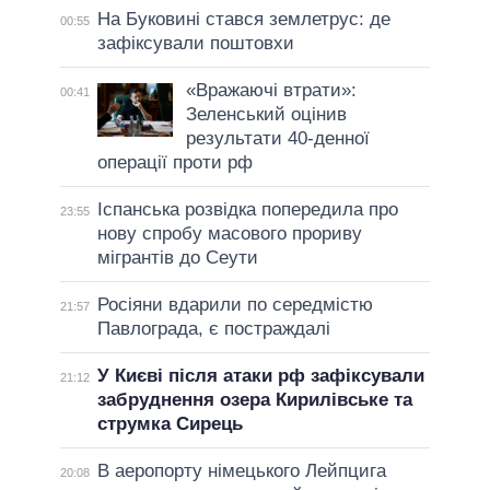
На Буковині стався землетрус: де
00:55
зафіксували поштовхи
«Вражаючі втрати»:
00:41
Зеленський оцінив
результати 40-денної
операції проти рф
Іспанська розвідка попередила про
23:55
нову спробу масового прориву
мігрантів до Сеути
Росіяни вдарили по середмістю
21:57
Павлограда, є постраждалі
У Києві після атаки рф зафіксували
21:12
забруднення озера Кирилівське та
струмка Сирець
В аеропорту німецького Лейпцига
20:08