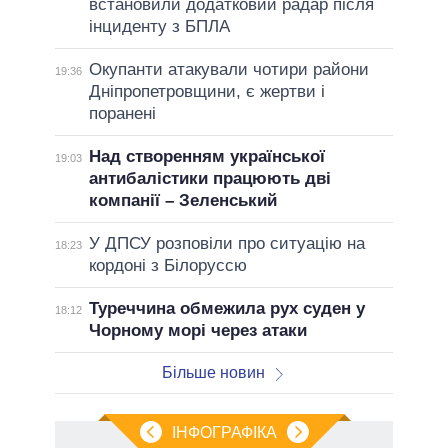
встановили додатковий радар після
інциденту з БПЛА
Окупанти атакували чотири райони
19:36
Дніпропетровщини, є жертви і
поранені
Над створенням української
19:03
антибалістики працюють дві
компанії – Зеленський
У ДПСУ розповіли про ситуацію на
18:23
кордоні з Білоруссю
Туреччина обмежила рух суден у
18:12
Чорному морі через атаки
Більше новин
ІНФОГРАФІКА