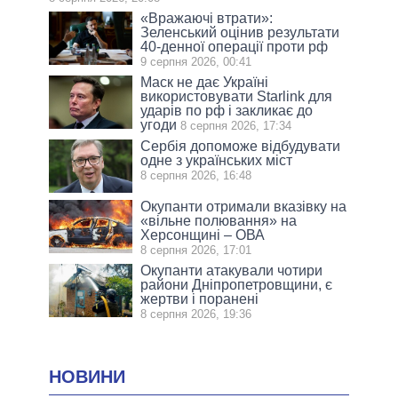
«Вражаючі втрати»:
Зеленський оцінив результати
40-денної операції проти рф
9 серпня 2026, 00:41
Маск не дає Україні
використовувати Starlink для
ударів по рф і закликає до
угоди
8 серпня 2026, 17:34
Сербія допоможе відбудувати
одне з українських міст
8 серпня 2026, 16:48
Окупанти отримали вказівку на
«вільне полювання» на
Херсонщині – ОВА
8 серпня 2026, 17:01
Окупанти атакували чотири
райони Дніпропетровщини, є
жертви і поранені
8 серпня 2026, 19:36
НОВИНИ