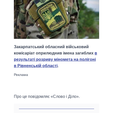
Закарпатський обласний військовий
комісаріат оприлюднив імена загиблих
в
результаті розриву міномета на полігоні
в Рівненській області
.
Про це повідомляє «Слово і Діло».