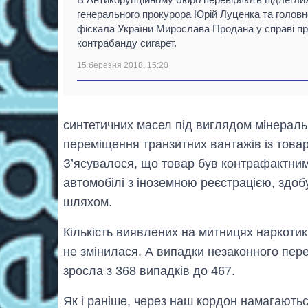
генерального прокурора Юрій Луценка та головн
фіскала України Мирослава Продана у справі п
контрабанду сигарет.
15 березня 2018, 15:20
синтетичних масел під виглядом мінераль
переміщення транзитних вантажів із това
З’ясувалося, що товар був контрафактним.
автомобілі з іноземною реєстрацією, здоб
шляхом.
Кількість виявлених на митницях наркотик
не змінилася. А випадки незаконного пер
зросла з 368 випадків до 467.
Як і раніше, через наш кордон намагають