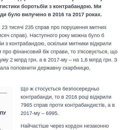
татистики боротьбіи з контрабандою. Ми
ди було вилучено в 2016 та 2017 роках.
 23 тисячі 235 справ про порушення митних
исяч справ). Наступного року можна було б
и з контрабандою, оскільки митники відкрили
 про фінансовий бік справи, то з'ясовується, що
му 2 млрд грн, а в 2017-му – на 1,6 млрд грн. З
 мала поповнити державну скарбницю,
Що ж стосується безпосередньо
контрабанди, то в 2016 році відкрили
7965 справ проти контрабандистів, а в
2017-му – 6995.
ГПУ
Найчастіше через кордон незаконно
х