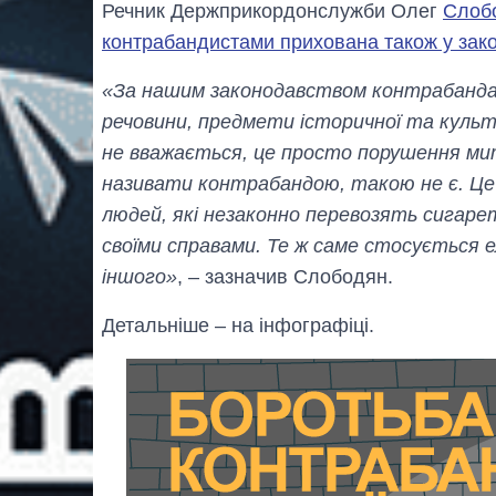
Речник Держприкордонслужби Олег
Слобо
контрабандистами прихована також у зак
«За нашим законодавством контрабанда 
речовини, предмети історичної та культ
не вважається, це просто порушення митн
називати контрабандою, такою не є. Це
людей, які незаконно перевозять сигар
своїми справами. Те ж саме стосується е
іншого»
, – зазначив Слободян.
Детальніше – на інфографіці.