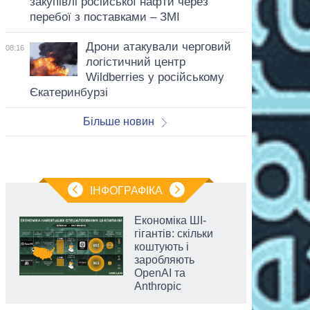
закупівлі російської нафти через
перебої з поставками – ЗМІ
Дрони атакували черговий
08:16
логістичний центр
Wildberries у російському
Єкатеринбурзі
Більше новин
ІНФОГРАФІКА
Економіка ШІ-
гігантів: скільки
коштують і
заробляють
OpenAI та
Anthropic