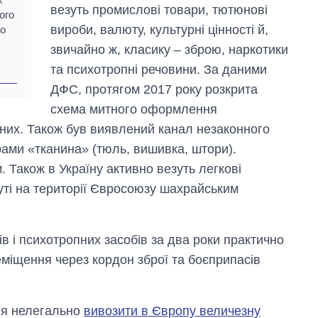
везуть промислові товари, тютюнові
ого
вироби, валюту, культурні цінності й,
ро
звичайно ж, класику – зброю, наркотики
та психотропні речовини. За даними
ДФС, протягом 2017 року розкрита
схема митного оформлення
них. Також був виявлений канал незаконного
рами «тканина» (тюль, вишивка, штори).
 Також в Україну активно везуть легкові
уті на території Євросоюзу шахрайським
Вісім масованих
ів і психотропних засобів за два роки практично
ударів по Україні
за літо: Київ та
еміщення через кордон зброї та боєприпасів
область стали
головною ціллю
рф
ся нелегально
вивозити в Європу величезну