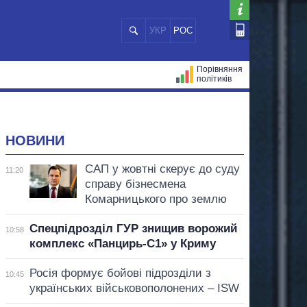
УКР
РОС
Порівняння
політиків
ЦІЙ
МЕРИ МІСТ
ВСІ ПЕРСОНИ
НОВИНИ
САП у жовтні скерує до суду
11:20
справу бізнесмена
Комарницького про землю
Спецпідрозділ ГУР знищив ворожий
10:58
комплекс «Панцирь-С1» у Криму
Росія формує бойові підрозділи з
10:45
українських військовополонених – ISW