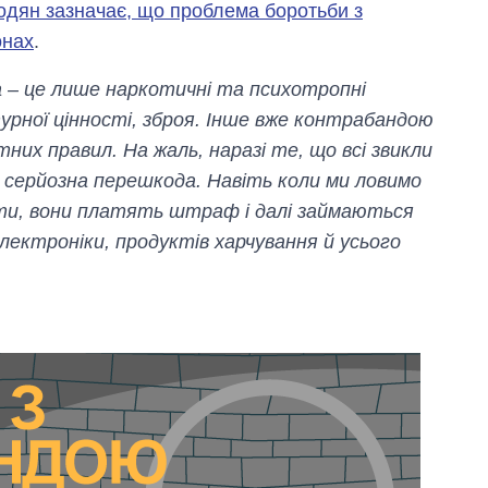
дян зазначає, що проблема боротьби з
онах
.
– це лише наркотичні та психотропні
урної цінності, зброя. Інше вже контрабандою
их правил. На жаль, наразі те, що всі звикли
 серйозна перешкода. Навіть коли ми ловимо
ети, вони платять штраф і далі займаються
лектроніки, продуктів харчування й усього