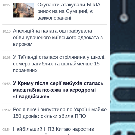
Окупанти атакували БПЛА
10:27
ринок на на Сумщині, є
важкопоранені
Апеляційна палата оштрафувала
10:10
обвинуваченого київського адвоката з
вироком
У Таїланді сталася стрілянина у школі,
10:08
семеро загиблих та щонайменше 15
поранених
У Криму після серії вибухів сталась
09:58
масштабна пожежа на аеродромі
«Гвардійське»
Росія вночі випустила по Україні майже
09:32
150 дронів: скільки збила ППО
Найбільший НПЗ Китаю наростив
08:54