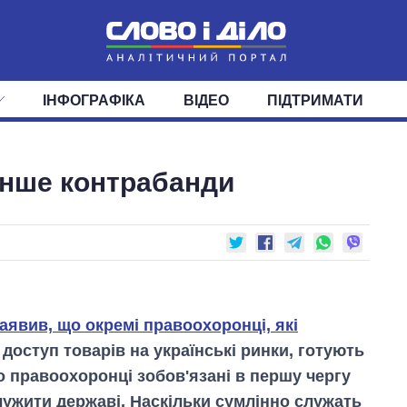
ІНФОГРАФІКА
ВІДЕО
ПІДТРИМАТИ
ІС
СТРІЧКА
ВЕРХОВНА РАДА
ПОДІЇ
СТАТТІ
КАБІНЕТ МІНІСТРІВ
ДУМКИ
ОГЛЯДИ
ГОЛОВИ ОБЛАДМІНІСТРА
ДАЙДЖЕСТИ
енше контрабанди
ПОЛІТИКА
ДЕПУТАТИ
ЕКОНОМІКА
КОМІТЕТИ
СУСПІЛЬСТВО
ФРАКЦІЇ
ОКРУГИ
СВІТ
аявив, що окремі правоохоронці, які
доступ товарів на українські ринки, готують
що правоохоронці зобов'язані в першу чергу
ужити державі. Наскільки сумлінно служать