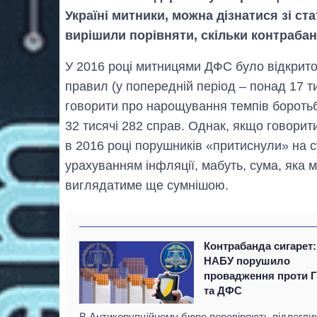
Україні митники, можна дізнатися зі с
вирішили порівняти, скільки контрабан
У 2016 році митницями ДФС було відкрито
правил (у попередній період – понад 17 т
говорити про нарощування темпів боротьб
32 тисячі 282 справ. Однак, якщо говорити
в 2016 році порушників «притиснули» на су
урахуванням інфляції, мабуть, сума, яка
виглядатиме ще сумнішою.
Контрабанда сигарет:
НАБУ порушило
провадження проти 
та ДФС
В Антикорупційному бюро перевіряють підлегли