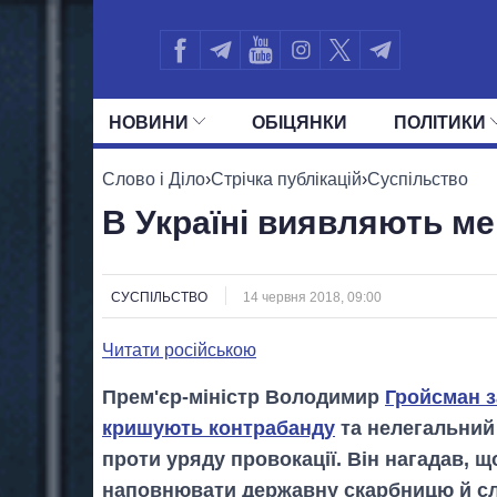
НОВИНИ
ОБIЦЯНКИ
ПОЛIТИКИ
УСІ ПОЛІТИКИ
ПРЕЗИДЕНТ І ОФ
Слово і Діло
›
Стрічка публікацій
›
Суспільство
В Україні виявляють м
СУСПІЛЬСТВО
14 червня 2018, 09:00
Читати російською
Прем'єр-міністр Володимир
Гройсман з
кришують контрабанду
та нелегальний 
проти уряду провокації. Він нагадав, 
наповнювати державну скарбницю й сл