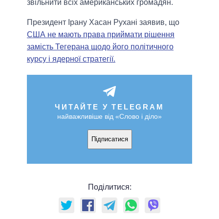
звільнити всіх американських громадян.
Президент Ірану Хасан Рухані заявив, що
США не мають права приймати рішення
замість Тегерана щодо його політичного
курсу і ядерної стратегії.
ЧИТАЙТЕ У TELEGRAM
найважливіше від «Слово і діло»
Підписатися
Поділитися: