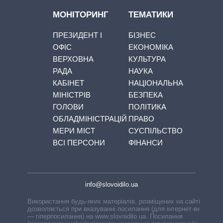
МОНІТОРИНГ
ТЕМАТИКИ
ПРЕЗИДЕНТ І
БІЗНЕС
ОФІС
ЕКОНОМІКА
ВЕРХОВНА
КУЛЬТУРА
РАДА
НАУКА
КАБІНЕТ
НАЦІОНАЛЬНА
МІНІСТРІВ
БЕЗПЕКА
ГОЛОВИ
ПОЛІТИКА
ОБЛАДМІНІСТРАЦІЙ
ПРАВО
МЕРИ МІСТ
СУСПІЛЬСТВО
ВСІ ПЕРСОНИ
ФІНАНСИ
info@slovoidilo.ua
Використання будь-яких матеріалів, розміщених на сайті,
дозволяється при вказуванні посилання (для інтернет-видань
— гіперпосилання) на www.slovoidilo.ua. Посилання