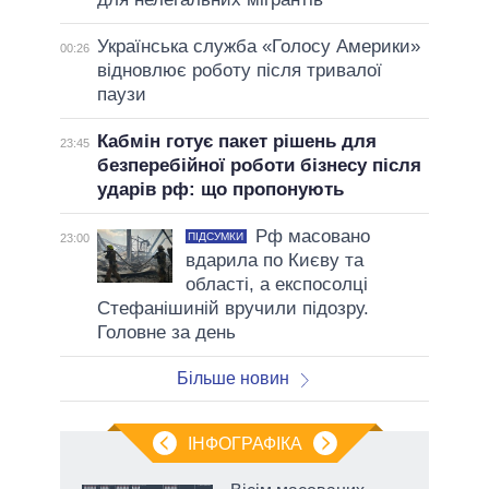
Українська служба «Голосу Америки»
00:26
відновлює роботу після тривалої
паузи
Кабмін готує пакет рішень для
23:45
безперебійної роботи бізнесу після
ударів рф: що пропонують
Рф масовано
ПІДСУМКИ
23:00
вдарила по Києву та
області, а експосолці
Стефанішиній вручили підозру.
Головне за день
Більше новин
ІНФОГРАФІКА