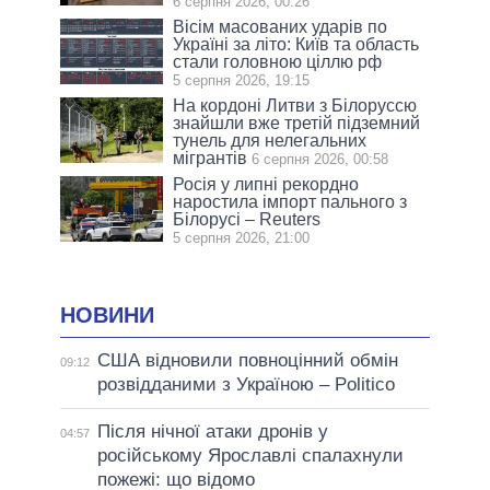
6 серпня 2026, 00:26
Вісім масованих ударів по
Україні за літо: Київ та область
стали головною ціллю рф
5 серпня 2026, 19:15
На кордоні Литви з Білоруссю
знайшли вже третій підземний
тунель для нелегальних
мігрантів
6 серпня 2026, 00:58
Росія у липні рекордно
наростила імпорт пального з
Білорусі – Reuters
5 серпня 2026, 21:00
НОВИНИ
США відновили повноцінний обмін
09:12
розвідданими з Україною – Politico
Після нічної атаки дронів у
04:57
російському Ярославлі спалахнули
пожежі: що відомо