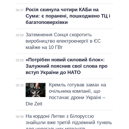
Росія скинула чотири КАБи на
04:37
Суми: є поранені, пошкоджено ТЦ і
багатоповерхівки
Затемнення Сонця скоротить
03:59
виробництво електроенергії в ЄС
майже на 10 ГВт
«Потрібен новий силовий блок»:
02:59
Залужний пояснив свої слова про
вступ України до НАТО
Кремль готував замах на
02:15
очільника компанії, що
постачає дрони Україні –
Die Zeit
На кордоні Литви з Білоруссю
00:58
знайшли вже третій підземний тунель
для нелегальних мігрантів