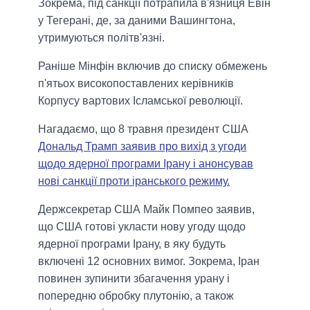
Зокрема, під санкції потрапила в'язниця Евін
у Тегерані, де, за даними Вашингтона,
утримуються політв'язні.
Раніше Мінфін включив до списку обмежень
п'ятьох високопоставлених керівників
Корпусу вартових Ісламської революції.
Нагадаємо, що 8 травня президент США
Дональд Трамп заявив про вихід з угоди
щодо ядерної програми Ірану і анонсував
нові санкції проти іранського режиму.
Держсекретар США Майк Помпео заявив,
що США готові укласти нову угоду щодо
ядерної програми Ірану, в яку будуть
включені 12 основних вимог. Зокрема, Іран
повинен зупинити збагачення урану і
попередню обробку плутонію, а також