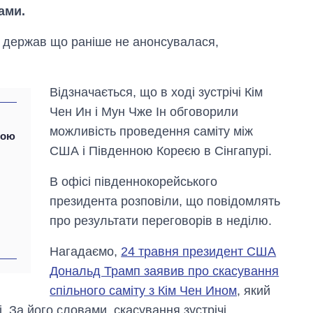
ами.
ох держав що раніше не анонсувалася,
Відзначається, що в ході зустрічі Кім
Чен Ин і Мун Чже Ін обговорили
можливість проведення саміту між
ною
США і Південною Кореєю в Сінгапурі.
В офісі південнокорейського
президента розповіли, що повідомлять
про результати переговорів в неділю.
Скільки картоплі
вирощували в
Україні до і під час
Нагадаємо,
24 травня президент США
великої війни
Дональд Трамп заявив про скасування
спільного саміту з Кім Чен Ином
, який
. За його словами, скасування зустрічі