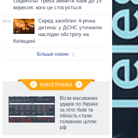
соцвиплат треба змінити банк до 15
вересня: кого це стосується
Серед загиблих 4-річна
04:51
дитина: у ДСНС уточнили
наслідки обстрілу на
Київщині
Більше новин
ІНФОГРАФІКА
Вісім масованих
ударів по Україні
за літо: Київ та
область стали
головною ціллю
рф