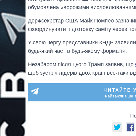
обумовлена ​​«ворожими висловлюваннями
Держсекретар США Майк Помпео зазначив
скоординувати підготовку саміту через по
У свою чергу представники КНДР заявили,
будь-який час і в будь-якому форматі».
Незабаром після цього Трамп заявив, що
щоб зустріч лідерів двох країн все-таки від
ЧИТАЙТЕ 
найважливіше в
По