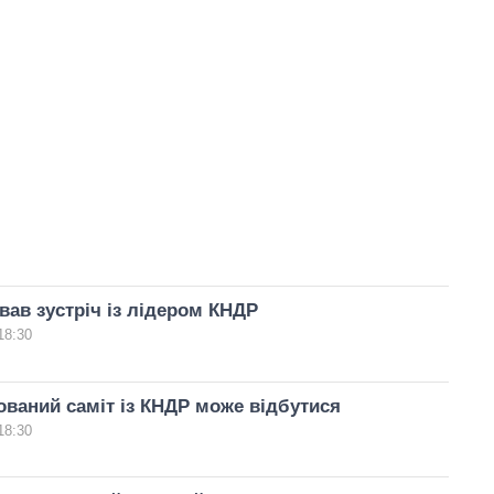
вав зустріч із лідером КНДР
18:30
ований саміт із КНДР може відбутися
18:30