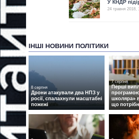
У КНДР піді
24 травня 2018, 
ІНШІ НОВИНИ ПОЛІТИКИ
7 серпня
Перші випл
8 серпня
Дрони атакували два НПЗ у
програмою
росії, спалахнули масштабні
школяра» 
пожежі
що потрібн