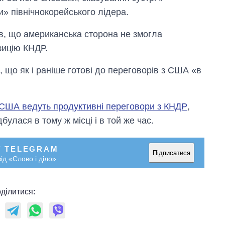
» північнокорейського лідера.
, що американська сторона не змогла
зицію КНДР.
 що як і раніше готові до переговорів з США «в
США ведуть продуктивні переговори з КНДР
,
булася в тому ж місці і в той же час.
У TELEGRAM
Підписатися
ід «Слово і діло»
ділитися: