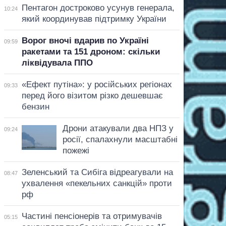
Пентагон достроково усунув генерала,
10:24
який координував підтримку України
Ворог вночі вдарив по Україні
09:59
ракетами та 151 дроном: скільки
ліквідувала ППО
«Ефект путіна»: у російських регіонах
09:33
перед його візитом різко дешевшає
бензин
Дрони атакували два НПЗ у
09:24
росії, спалахнули масштабні
пожежі
Зеленський та Сибіга відреагували на
08:47
ухвалення «пекельних санкцій» проти
рф
Частині пенсіонерів та отримувачів
05:15