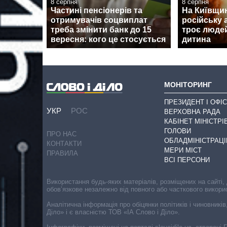
8 серпня
8 серпня
Частині пенсіонерів та
На Київщин
отримувачів соцвиплат
російську 
треба змінити банк до 15
троє людей
вересня: кого це стосується
дитина
МОНІТОРИНГ
ПРЕЗИДЕНТ І ОФІС
УКР
РОС
ВЕРХОВНА РАДА
КАБІНЕТ МІНІСТРІ
ГОЛОВИ
ПРО НАС
ОБЛАДМІНІСТРАЦІ
КОНТАКТИ
МЕРИ МІСТ
ПРАВИЛА
ВСІ ПЕРСОНИ
Використання будь-яких матеріалів, розміщених на сайті,
обов’язкове незалежно від повного або часткового викори
Аналітична інформація про обіцянки політиків і чиновників
Діло» і є власністю ТОВ «ІА Слово і Діло».