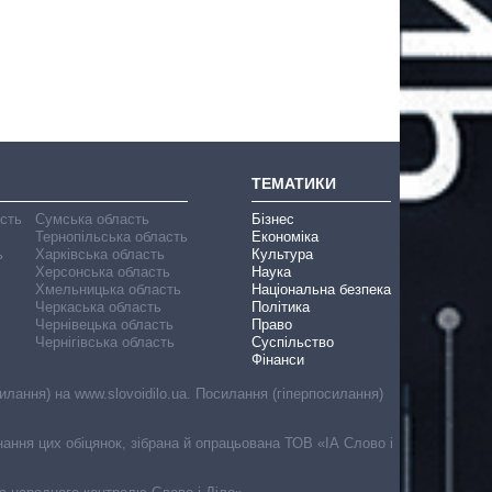
ТЕМАТИКИ
асть
Сумська область
Бізнес
Тернопільська область
Економіка
ь
Харківська область
Культура
Херсонська область
Наука
Хмельницька область
Національна безпека
Черкаська область
Політика
Чернівецька область
Право
Чернігівська область
Суспільство
Фінанси
лання) на www.slovoidilo.ua. Посилання (гіперпосилання)
онання цих обіцянок, зібрана й опрацьована ТОВ «ІА Слово і