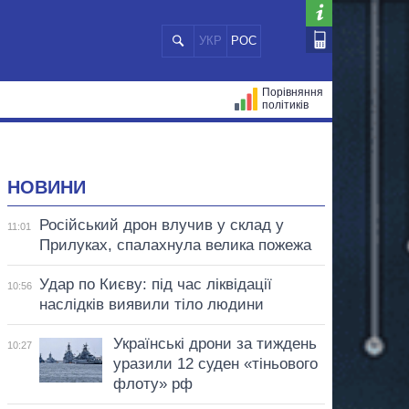
УКР
РОС
Порівняння
політиків
ЦІЙ
МЕРИ МІСТ
ВСІ ПЕРСОНИ
НОВИНИ
Російський дрон влучив у склад у
11:01
Прилуках, спалахнула велика пожежа
Удар по Києву: під час ліквідації
10:56
наслідків виявили тіло людини
Українські дрони за тиждень
10:27
уразили 12 суден «тіньового
флоту» рф