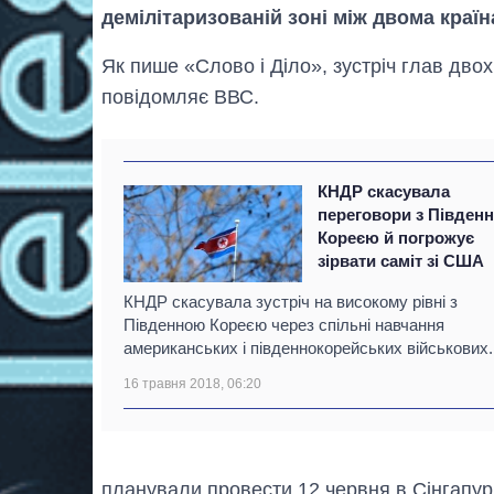
демілітаризованій зоні між двома країн
Як пише «Слово і Діло», зустріч глав дв
повідомляє ВВС.
КНДР скасувала
переговори з Півден
Кореєю й погрожує
зірвати саміт зі США
КНДР скасувала зустріч на високому рівні з
Південною Кореєю через спільні навчання
американських і південнокорейських військових.
16 травня 2018, 06:20
планували провести 12 червня в Сінгапурі