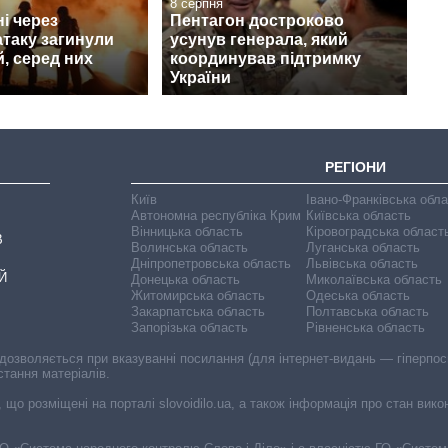
8 серпня
і через
Пентагон достроково
атаку загинули
усунув генерала, який
, серед них
координував підтримку
України
РЕГІОНИ
Київ
Івано-Франківська обл
Автономна республіка Крим
Київська область
Вінницька область
Кіровоградська област
В
Волинська область
Луганська область
Дніпропетровська область
Львівська область
Й
Донецька область
Миколаївська область
Житомирська область
Одеська область
Закарпатська область
Полтавська область
Запорізька область
Рівненська область
 дозволяється при вказуванні посилання (для інтернет-видань — гіперпоси
стання матеріалів.
, що розміщені на порталі slovoidilo.ua, а також інформація про стан вик