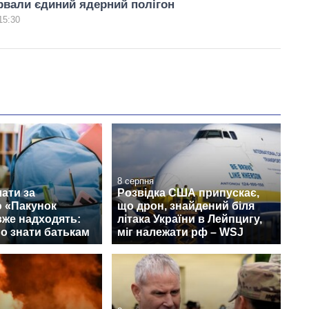
рвали єдиний ядерний полігон
15:30
8 серпня
ати за
Розвідка США припускає,
 «Пакунок
що дрон, знайдений біля
вже надходять:
літака України в Лейпцигу,
о знати батькам
міг належати рф – WSJ