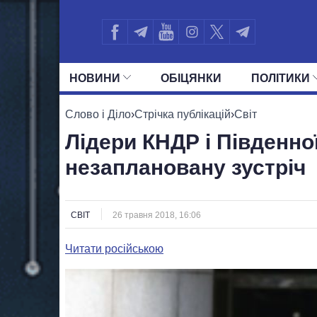
НОВИНИ
ОБIЦЯНКИ
ПОЛIТИКИ
УСІ ПОЛІТИКИ
ПРЕЗИДЕНТ І ОФ
Слово і Діло
›
Стрічка публікацій
›
Світ
Лідери КНДР і Південно
незаплановану зустріч
СВІТ
26 травня 2018, 16:06
Читати російською