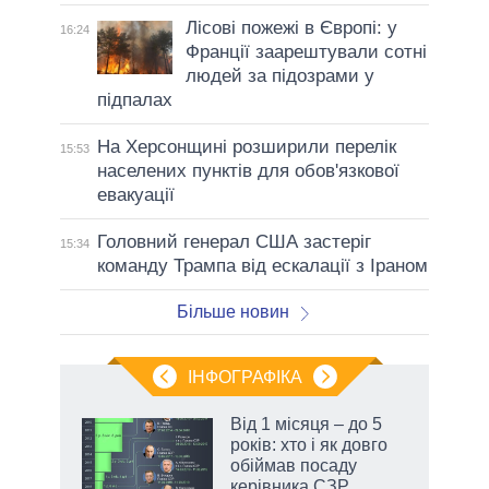
Лісові пожежі в Європі: у
16:24
Франції заарештували сотні
людей за підозрами у
підпалах
На Херсонщині розширили перелік
15:53
населених пунктів для обов'язкової
евакуації
Головний генерал США застеріг
15:34
команду Трампа від ескалації з Іраном
Більше новин
ІНФОГРАФІКА
Від 1 місяця – до 5
ть
років: хто і як довго
обіймав посаду
керівника СЗР