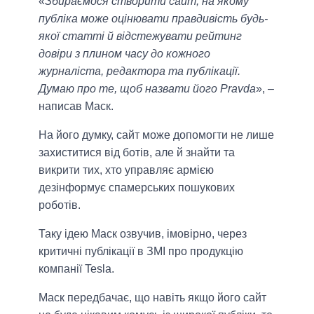
«
Збираємося створити сайт, на якому
публіка може оцінювати правдивість будь-
якої статті й відстежувати рейтинг
довіри з плином часу до кожного
журналіста, редактора та публікації.
Думаю про те, щоб назвати його Pravda
», –
написав Маск.
На його думку, сайт може допомогти не лише
захиститися від ботів, але й знайти та
викрити тих, хто управляє армією
дезінформує спамерських пошукових
роботів.
Таку ідею Маск озвучив, імовірно, через
критичні публікації в ЗМІ про продукцію
компанії Tesla.
Маск передбачає, що навіть якщо його сайт