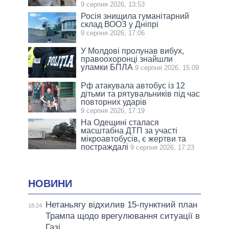
9 серпня 2026, 13:53
Росія знищила гуманітарний
склад ВООЗ у Дніпрі
9 серпня 2026, 17:06
У Молдові пролунав вибух,
правоохоронці знайшли
уламки БПЛА
9 серпня 2026, 15:09
Рф атакувала автобус із 12
дітьми та рятувальників під час
повторних ударів
9 серпня 2026, 17:19
На Одещині сталася
масштабна ДТП за участі
мікроавтобусів, є жертви та
постраждалі
9 серпня 2026, 17:23
НОВИНИ
Нетаньягу відхилив 15-пунктний план
18:24
Трампа щодо врегулювання ситуації в
Газі