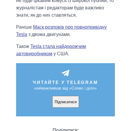
не буде цікавим комусь із широкої публіки, то
журналістам і редакторам буде важливо
знати, як до них ставляться.
Раніше
Маск розповів про повнопривідну
Tesla
з двома двигунами.
Також
Tesla стала найдорожчим
автовиробником
у США.
ЧИТАЙТЕ У TELEGRAM
найважливіше від «Слово і діло»
Підписатися
Поділитися: