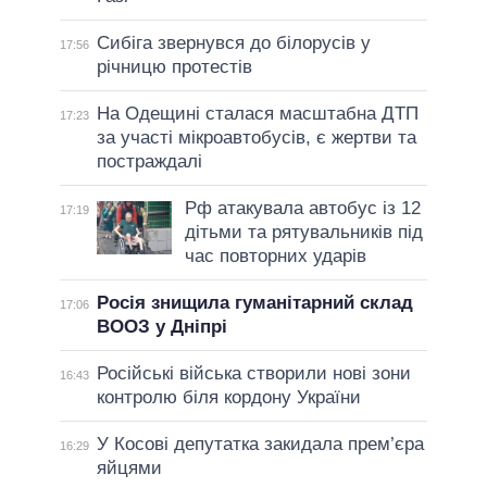
Сибіга звернувся до білорусів у
17:56
річницю протестів
На Одещині сталася масштабна ДТП
17:23
за участі мікроавтобусів, є жертви та
постраждалі
Рф атакувала автобус із 12
17:19
дітьми та рятувальників під
час повторних ударів
Росія знищила гуманітарний склад
17:06
ВООЗ у Дніпрі
Російські війська створили нові зони
16:43
контролю біля кордону України
У Косові депутатка закидала прем’єра
16:29
яйцями