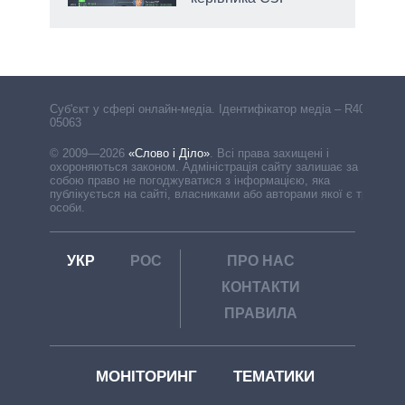
Cуб'єкт у сфері онлайн-медіа. Ідентифікатор медіа – R40-
05063
© 2009—2026
«Слово і Діло»
.
Всі права захищені і
охороняються законом. Адміністрація сайту залишає за
собою право не погоджуватися з інформацією, яка
публікується на сайті, власниками або авторами якої є треті
особи.
УКР
РОС
ПРО НАС
КОНТАКТИ
ПРАВИЛА
МОНІТОРИНГ
ТЕМАТИКИ