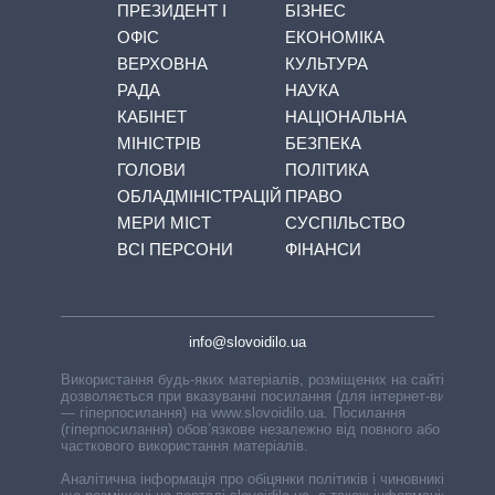
ПРЕЗИДЕНТ І
БІЗНЕС
ОФІС
ЕКОНОМІКА
ВЕРХОВНА
КУЛЬТУРА
РАДА
НАУКА
КАБІНЕТ
НАЦІОНАЛЬНА
МІНІСТРІВ
БЕЗПЕКА
ГОЛОВИ
ПОЛІТИКА
ОБЛАДМІНІСТРАЦІЙ
ПРАВО
МЕРИ МІСТ
СУСПІЛЬСТВО
ВСІ ПЕРСОНИ
ФІНАНСИ
info@slovoidilo.ua
Використання будь-яких матеріалів, розміщених на сайті,
дозволяється при вказуванні посилання (для інтернет-видань
— гіперпосилання) на www.slovoidilo.ua. Посилання
(гіперпосилання) обов’язкове незалежно від повного або
часткового використання матеріалів.
Аналітична інформація про обіцянки політиків і чиновників,