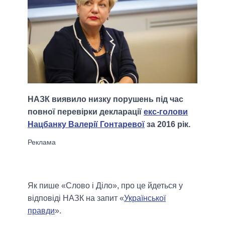
НАЗК виявило низку порушень під час
повної перевірки декларації
екс-голови
Нацбанку Валерії Гонтаревої
за 2016 рік.
Як пише «Слово і Діло», про це йдеться у
відповіді НАЗК на запит «
Української
правди
».