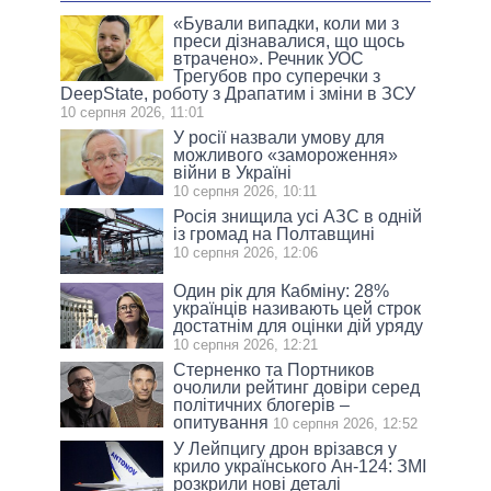
«Бували випадки, коли ми з
преси дізнавалися, що щось
втрачено». Речник УОС
Трегубов про cуперечки з
DeepState, роботу з Драпатим і зміни в ЗСУ
10 серпня 2026, 11:01
У росії назвали умову для
можливого «замороження»
війни в Україні
10 серпня 2026, 10:11
Росія знищила усі АЗС в одній
із громад на Полтавщині
10 серпня 2026, 12:06
Один рік для Кабміну: 28%
українців називають цей строк
достатнім для оцінки дій уряду
10 серпня 2026, 12:21
Стерненко та Портников
очолили рейтинг довіри серед
політичних блогерів –
опитування
10 серпня 2026, 12:52
У Лейпцигу дрон врізався у
крило українського Ан-124: ЗМІ
розкрили нові деталі