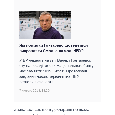
Які помилки Гонтаревої доведеться
виправляти Смолію на чолі НБУ?
У ВР чекають на звіт Валерії Гонтаревої,
яку на посаді голови Національного банку
має замінити Яків Смолій. Про головні
завдання нового керівництва НБУ
розповіли експерти.
7 лютого 2018, 18:20
Зазначається, що в декларації не вказані