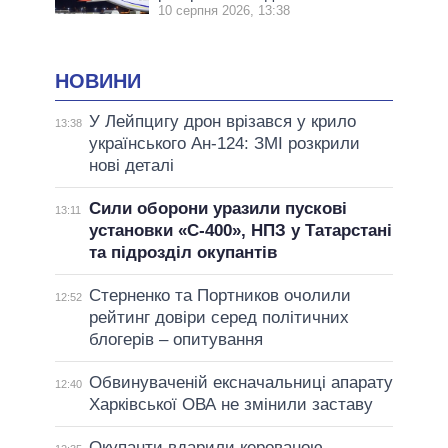
10 серпня 2026, 13:38
НОВИНИ
У Лейпцигу дрон врізався у крило
13:38
українського Ан-124: ЗМІ розкрили
нові деталі
Сили оборони уразили пускові
13:11
установки «С-400», НПЗ у Татарстані
та підрозділ окупантів
Стерненко та Портников очолили
12:52
рейтинг довіри серед політичних
блогерів – опитування
Обвинуваченій ексначальниці апарату
12:40
Харківської ОВА не змінили заставу
Окупанти вдарили керованою