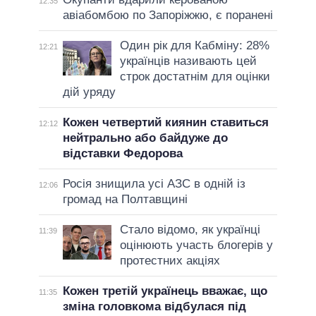
12:35
авіабомбою по Запоріжжю, є поранені
Один рік для Кабміну: 28%
12:21
українців називають цей
строк достатнім для оцінки
дій уряду
Кожен четвертий киянин ставиться
12:12
нейтрально або байдуже до
відставки Федорова
Росія знищила усі АЗС в одній із
12:06
громад на Полтавщині
Стало відомо, як українці
11:39
оцінюють участь блогерів у
протестних акціях
Кожен третій українець вважає, що
11:35
зміна головкома відбулася під