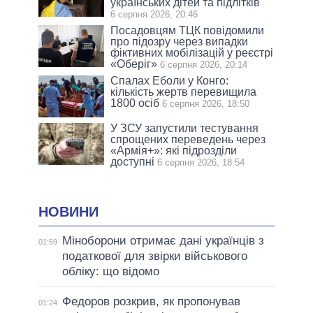
українських дітей та підлітків
6 серпня 2026, 20:46
Посадовцям ТЦК повідомили
про підозру через випадки
фіктивних мобілізацій у реєстрі
«Оберіг»
6 серпня 2026, 20:14
Спалах Еболи у Конго:
кількість жертв перевищила
1800 осіб
6 серпня 2026, 18:50
У ЗСУ запустили тестування
спрощених переведень через
«Армія+»: які підрозділи
доступні
6 серпня 2026, 18:54
НОВИНИ
Міноборони отримає дані українців з
01:59
податкової для звірки військового
обліку: що відомо
Федоров розкрив, як пропонував
01:24