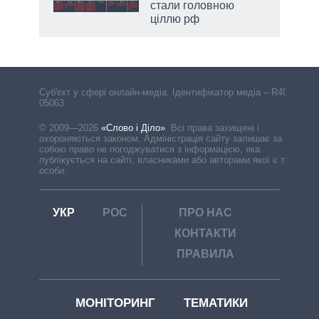
стали головною
ціллю рф
Cуб'єкт у сфері онлайн-медіа. Ідентифікатор медіа – R40-
05063
© 2009—2026
«Слово і Діло»
.
Всі права захищені і
охороняються законом. Адміністрація сайту залишає за
собою право не погоджуватися з інформацією, яка
публікується на сайті, власниками або авторами якої є треті
особи.
УКР
РОС
ПРО НАС
КОНТАКТИ
ПРАВИЛА
МОНІТОРИНГ
ТЕМАТИКИ