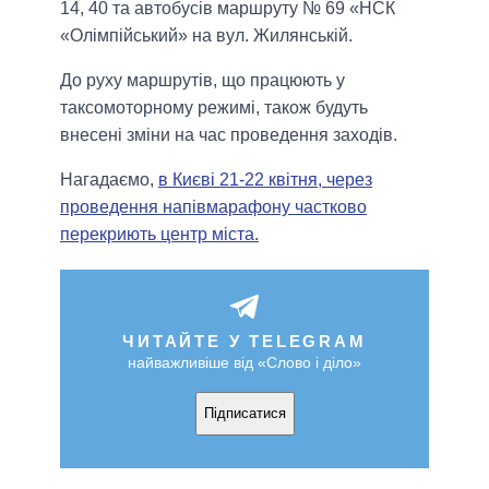
14, 40 та автобусів маршруту № 69 «НСК
«Олімпійський» на вул. Жилянській.
До руху маршрутів, що працюють у
таксомоторному режимі, також будуть
внесені зміни на час проведення заходів.
Нагадаємо,
в Києві 21-22 квітня, через
проведення напівмарафону частково
перекриють центр міста.
ЧИТАЙТЕ У TELEGRAM
найважливіше від «Слово і діло»
Підписатися