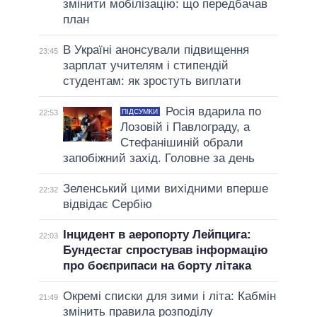
змінити мобілізацію: що передбачав
план
В Україні анонсували підвищення
23:45
зарплат учителям і стипендій
студентам: як зростуть виплати
Росія вдарила по
ПІДСУМКИ
22:53
Лозовій і Павлограду, а
Стефанішиній обрали
запобіжний захід. Головне за день
Зеленський цими вихідними вперше
22:32
відвідає Сербію
Інцидент в аеропорту Лейпцига:
22:03
Бундестаг спростував інформацію
про боєприпаси на борту літака
Окремі списки для зими і літа: Кабмін
21:49
змінить правила розподілу