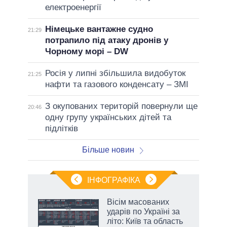
електроенергії
Німецьке вантажне судно
21:29
потрапило під атаку дронів у
Чорному морі – DW
Росія у липні збільшила видобуток
21:25
нафти та газового конденсату – ЗМІ
З окупованих територій повернули ще
20:46
одну групу українських дітей та
підлітків
Більше новин
ІНФОГРАФІКА
нтів:
Вісім масованих
 і
ударів по Україні за
nAI
літо: Київ та область