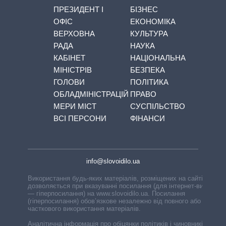
ПРЕЗИДЕНТ І
БІЗНЕС
ОФІС
ЕКОНОМІКА
ВЕРХОВНА
КУЛЬТУРА
РАДА
НАУКА
КАБІНЕТ
НАЦІОНАЛЬНА
МІНІСТРІВ
БЕЗПЕКА
ГОЛОВИ
ПОЛІТИКА
ОБЛАДМІНІСТРАЦІЙ
ПРАВО
МЕРИ МІСТ
СУСПІЛЬСТВО
ВСІ ПЕРСОНИ
ФІНАНСИ
info@slovoidilo.ua
Використання будь-яких матеріалів, розміщених на сайті,
дозволяється при вказуванні посилання (для інтернет-видань
— гіперпосилання) на www.slovoidilo.ua. Посилання
(гіперпосилання) обов’язкове незалежно від повного або
часткового використання матеріалів.
Аналітична інформація про обіцянки політиків і чиновників,