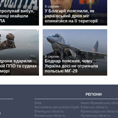
9 серпня
пролунав вибух,
У Болгарії пояснили, як
онці знайшли
український дрон міг
ПЛА
опинитися на її території
9 серпня
 дрони вдарили
Боднар пояснив, чому
кій ППО та суднах
Україна досі не отримала
 морі
польські МіГ-29
РЕГІОНИ
Київ
Івано-Франківська обл
Автономна республіка Крим
Київська область
Вінницька область
Кіровоградська област
В
Волинська область
Луганська область