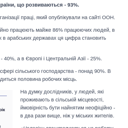
раїни, що розвиваються - 93%.
анізації праці, який опублікували на сайті ООН.
ційно працюють майже 86% працюючих людей, в
ож в арабських державах ця цифра становить
Від 1 місяця – до 5
 - 40%, а в Європі і Центральній Азії - 25%.
років: хто і як
довго обіймав
фері сільського господарства - понад 90%. В
посаду керівника
СЗР
диться половина робочих місць.
На думку дослідників, у людей, які
проживають в сільській місцевості,
ймовірність бути найнятим неофіційно -
рік
в два рази вище, ніж у міських жителів.
з