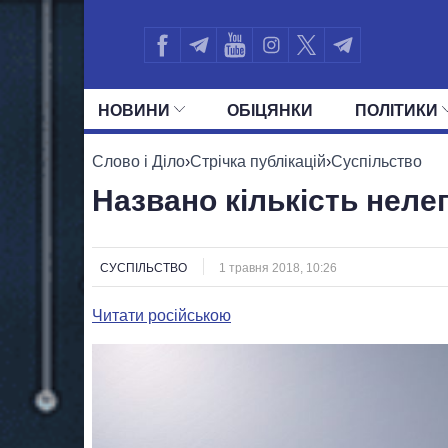
НОВИНИ
ОБIЦЯНКИ
ПОЛIТИКИ
УСІ ПОЛІТИКИ
ПРЕЗИДЕНТ І ОФ
Слово і Діло
›
Стрічка публікацій
›
Суспільство
Названо кількість нелег
СУСПІЛЬСТВО
1 травня 2018, 10:26
Читати російською