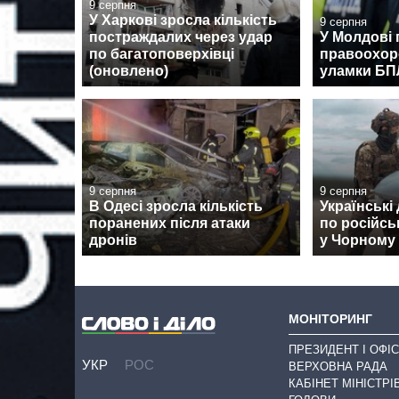
9 серпня
У Харкові зросла кількість
9 серпня
постраждалих через удар
У Молдові 
по багатоповерхівці
правоохор
(оновлено)
уламки Б
9 серпня
9 серпня
В Одесі зросла кількість
Українські
поранених після атаки
по російсь
дронів
у Чорному
МОНІТОРИНГ
ПРЕЗИДЕНТ І ОФІС
УКР
РОС
ВЕРХОВНА РАДА
КАБІНЕТ МІНІСТРІ