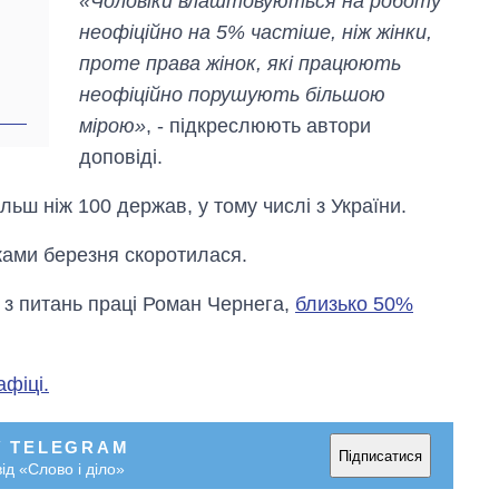
«Чоловіки влаштовуються на роботу
неофіційно на 5% частіше, ніж жінки,
проте права жінок, які працюють
неофіційно порушують більшою
мірою»
, - підкреслюють автори
доповіді.
льш ніж 100 держав, у тому числі з України.
мками березня скоротилася.
 з питань праці Роман Чернега,
близько 50%
афіці.
У TELEGRAM
Підписатися
ід «Слово і діло»