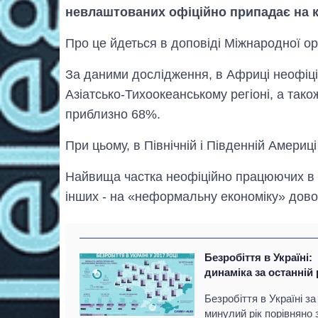
невлаштованих офіційно припадає на к
Про це йдеться в доповіді Міжнародної орг
За даними дослідження, в Африці неофі
Азіатсько-Тихоокеанському регіоні, а так
приблизно 68%.
При цьому, в Північній і Південній Америці
Найвища частка неофіційно працюючих в с
інших - на «неформальну економіку» дово
Безробіття в Україні:
динаміка за останній 
Безробіття в Україні за
минулий рік порівняно 