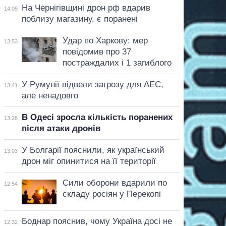
На Чернігівщині дрон рф вдарив
14:09
поблизу магазину, є поранені
Удар по Харкову: мер
13:53
повідомив про 37
постраждалих і 1 загиблого
У Румунії відвели загрозу для АЕС,
13:41
але ненадовго
В Одесі зросла кількість поранених
13:28
після атаки дронів
У Болгарії пояснили, як український
13:03
дрон міг опинитися на її території
Сили оборони вдарили по
12:54
складу росіян у Перекопі
Боднар пояснив, чому Україна досі не
12:32