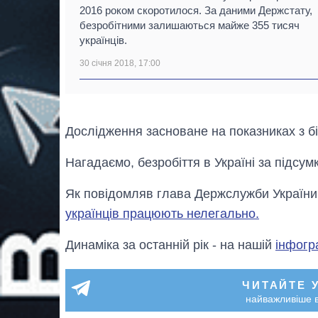
2016 роком скоротилося. За даними Держстату,
безробітними залишаються майже 355 тисяч
українців.
30 січня 2018, 17:00
Дослідження засноване на показниках з бі
Нагадаємо, безробіття в Україні за підсу
Як повідомляв глава Держслужби України
українців працюють нелегально.
Динаміка за останній рік - на нашій
інфогр
ЧИТАЙТЕ 
найважливіше в