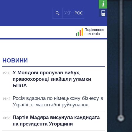
УКР
РОС
Порівняння
політиків
ЦІЙ
МЕРИ МІСТ
ВСІ ПЕРСОНИ
НОВИНИ
У Молдові пролунав вибух,
15:09
правоохоронці знайшли уламки
БПЛА
Росія вдарила по німецькому бізнесу в
14:42
Україні, є масштабні руйнування
Партія Мадяра висунула кандидата
14:33
на президента Угорщини