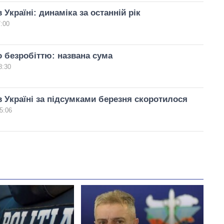
 Україні: динаміка за останній рік
7:00
 безробіттю: названа сума
8:30
в Україні за підсумками березня скоротилося
5:06