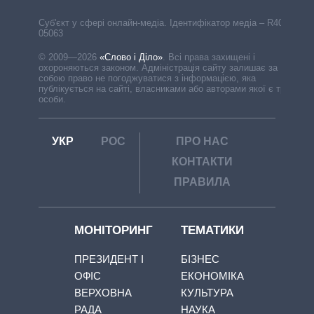
Cуб'єкт у сфері онлайн-медіа. Ідентифікатор медіа – R40-
05063
© 2009—2026
«Слово і Діло»
.
Всі права захищені і
охороняються законом. Адміністрація сайту залишає за
собою право не погоджуватися з інформацією, яка
публікується на сайті, власниками або авторами якої є треті
особи.
УКР
РОС
ПРО НАС
КОНТАКТИ
ПРАВИЛА
МОНІТОРИНГ
ТЕМАТИКИ
ПРЕЗИДЕНТ І
БІЗНЕС
ОФІС
ЕКОНОМІКА
ВЕРХОВНА
КУЛЬТУРА
РАДА
НАУКА