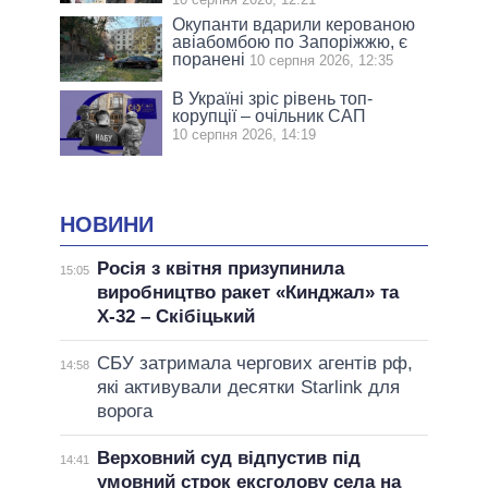
Окупанти вдарили керованою
авіабомбою по Запоріжжю, є
поранені
10 серпня 2026, 12:35
В Україні зріс рівень топ-
корупції – очільник САП
10 серпня 2026, 14:19
НОВИНИ
Росія з квітня призупинила
15:05
виробництво ракет «Кинджал» та
Х-32 – Скібіцький
СБУ затримала чергових агентів рф,
14:58
які активували десятки Starlink для
ворога
Верховний суд відпустив під
14:41
умовний строк ексголову села на