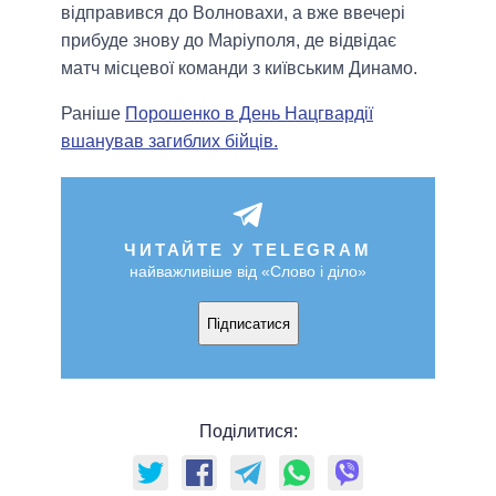
відправився до Волновахи, а вже ввечері
прибуде знову до Маріуполя, де відвідає
матч місцевої команди з київським Динамо.
Раніше
Порошенко в День Нацгвардії
вшанував загиблих бійців.
ЧИТАЙТЕ У TELEGRAM
найважливіше від «Слово і діло»
Підписатися
Поділитися: