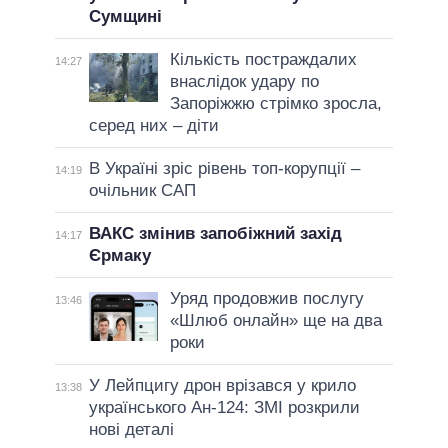
Сумщині
Кількість постраждалих
14:27
внаслідок удару по
Запоріжжю стрімко зросла,
серед них – діти
В Україні зріс рівень топ-корупції –
14:19
очільник САП
ВАКС змінив запобіжний захід
14:17
Єрмаку
Уряд продовжив послугу
13:46
«Шлюб онлайн» ще на два
роки
У Лейпцигу дрон врізався у крило
13:38
українського Ан-124: ЗМІ розкрили
нові деталі