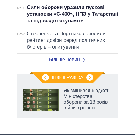
Сили оборони уразили пускові
13:11
установки «С-400», НПЗ у Татарстані
та підрозділ окупантів
Стерненко та Портников очолили
12:52
рейтинг довіри серед політичних
блогерів – опитування
Більше новин
ІНФОГРАФІКА
Як змінився бюджет
 за
Міністерства
асть
оборони за 13 років
війни з росією