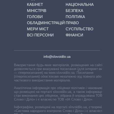
КАБІНЕТ
НАЦІОНАЛЬНА
МІНІСТРІВ
БЕЗПЕКА
ГОЛОВИ
ПОЛІТИКА
ОБЛАДМІНІСТРАЦІЙ
ПРАВО
МЕРИ МІСТ
СУСПІЛЬСТВО
ВСІ ПЕРСОНИ
ФІНАНСИ
info@slovoidilo.ua
Використання будь-яких матеріалів, розміщених на сайті,
дозволяється при вказуванні посилання (для інтернет-видань
— гіперпосилання) на www.slovoidilo.ua. Посилання
(гіперпосилання) обов’язкове незалежно від повного або
часткового використання матеріалів.
Аналітична інформація про обіцянки політиків і чиновників,
що розміщені на порталі slovoidilo.ua, а також інформація про
стан виконання цих обіцянок, зібрана й опрацьована ТОВ «ІА
Слово і Діло» і є власністю ТОВ «ІА Слово і Діло».
Інфографіки, розміщені на порталі slovoidilo.ua, створені ГО
«Система народного контролю Слово і Діло» і є власністю