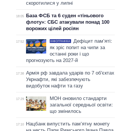
скоротилися у липні
База ФСБ та 6 суден «тіньового
18:05
флоту»: СБС атакували понад 100
ворожих цілей росіян
Дефіцит пам’яті:
ІНФОГРАФІКА
17:52
як зріс попит на чипи за
останні роки і що
прогнозують на 2027-й
Армія рф завдала ударів по 7 об'єктах
17:38
Укрнафти, які забезпечують
видобуток нафти та газу
МОН оновило стандарти
17:29
загальної середньої освіти:
що змінилось
Нацбанк випустить пам’ятну монету
17:10
на честь Папи Римського Івана Павла