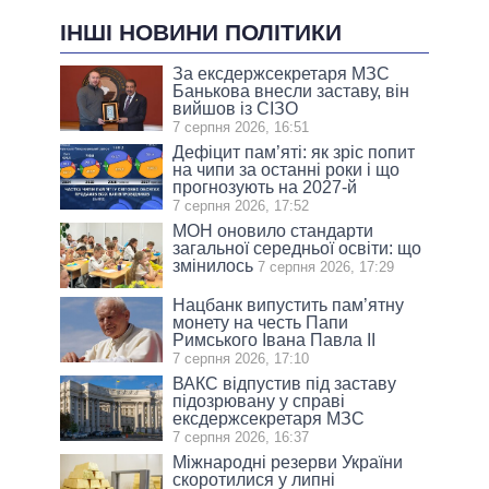
ІНШІ НОВИНИ ПОЛІТИКИ
За ексдержсекретаря МЗС
Банькова внесли заставу, він
вийшов із СІЗО
7 серпня 2026, 16:51
Дефіцит пам’яті: як зріс попит
на чипи за останні роки і що
прогнозують на 2027-й
7 серпня 2026, 17:52
МОН оновило стандарти
загальної середньої освіти: що
змінилось
7 серпня 2026, 17:29
Нацбанк випустить пам’ятну
монету на честь Папи
Римського Івана Павла II
7 серпня 2026, 17:10
ВАКС відпустив під заставу
підозрювану у справі
ексдержсекретаря МЗС
7 серпня 2026, 16:37
Міжнародні резерви України
скоротилися у липні