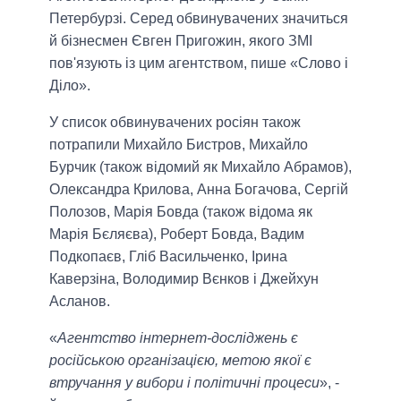
Петербурзі. Серед обвинувачених значиться
й бізнесмен Євген Пригожин, якого ЗМІ
пов'язують із цим агентством, пише «Слово і
Діло».
У список обвинувачених росіян також
потрапили Михайло Бистров, Михайло
Бурчик (також відомий як Михайло Абрамов),
Олександра Крилова, Анна Богачова, Сергій
Полозов, Марія Бовда (також відома як
Марія Бєляєва), Роберт Бовда, Вадим
Подкопаєв, Гліб Васильченко, Ірина
Каверзіна, Володимир Вєнков і Джейхун
Асланов.
«
Агентство інтернет-досліджень є
російською організацією, метою якої є
втручання у вибори і політичні процеси
», -