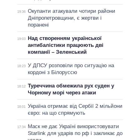
Окупанти атакували чотири райони
19:36
Дніпропетровщини, є жертви і
поранені
Над створенням української
19:03
антибалістики працюють дві
компанії – Зеленський
У ДПСУ розповіли про ситуацію на
18:23
кордоні з Білоруссю
Туреччина обмежила рух суден у
18:12
Чорному морі через атаки
Україна отримає від Сербії 2 мільйони
18:01
євро: на що спрямують
Маск не дає Україні використовувати
17:34
Starlink для ударів по рф і закликає до