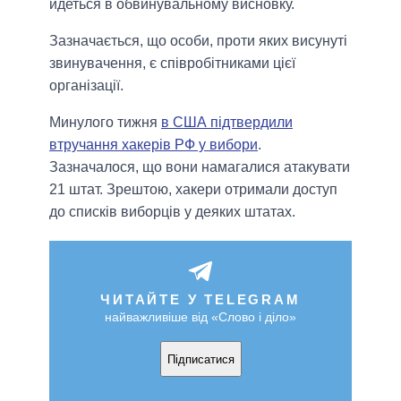
йдеться в обвинувальному висновку.
Зазначається, що особи, проти яких висунуті
звинувачення, є співробітниками цієї
організації.
Минулого тижня
в США підтвердили
втручання хакерів РФ у вибори
.
Зазначалося, що вони намагалися атакувати
21 штат. Зрештою, хакери отримали доступ
до списків виборців у деяких штатах.
ЧИТАЙТЕ У TELEGRAM
найважливіше від «Слово і діло»
Підписатися