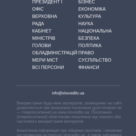
ПРЕЗИДЕНТ І
БІЗНЕС
ОФІС
ЕКОНОМІКА
ВЕРХОВНА
КУЛЬТУРА
РАДА
НАУКА
КАБІНЕТ
НАЦІОНАЛЬНА
МІНІСТРІВ
БЕЗПЕКА
ГОЛОВИ
ПОЛІТИКА
ОБЛАДМІНІСТРАЦІЙ
ПРАВО
МЕРИ МІСТ
СУСПІЛЬСТВО
ВСІ ПЕРСОНИ
ФІНАНСИ
info@slovoidilo.ua
Використання будь-яких матеріалів, розміщених на сайті,
дозволяється при вказуванні посилання (для інтернет-видань
— гіперпосилання) на www.slovoidilo.ua. Посилання
(гіперпосилання) обов’язкове незалежно від повного або
часткового використання матеріалів.
Аналітична інформація про обіцянки політиків і чиновників,
що розміщені на порталі slovoidilo.ua, а також інформація про