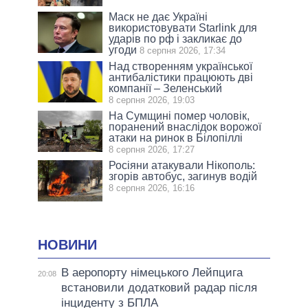
Маск не дає Україні
використовувати Starlink для
ударів по рф і закликає до
угоди
8 серпня 2026, 17:34
Над створенням української
антибалістики працюють дві
компанії – Зеленський
8 серпня 2026, 19:03
На Сумщині помер чоловік,
поранений внаслідок ворожої
атаки на ринок в Білопіллі
8 серпня 2026, 17:27
Росіяни атакували Нікополь:
згорів автобус, загинув водій
8 серпня 2026, 16:16
НОВИНИ
В аеропорту німецького Лейпцига
20:08
встановили додатковий радар після
інциденту з БПЛА