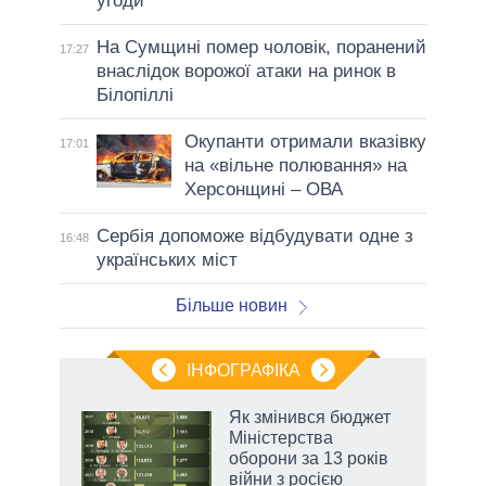
угоди
На Сумщині помер чоловік, поранений
17:27
внаслідок ворожої атаки на ринок в
Білопіллі
Окупанти отримали вказівку
17:01
на «вільне полювання» на
Херсонщині – ОВА
Сербія допоможе відбудувати одне з
16:48
українських міст
Більше новин
ІНФОГРАФІКА
Як змінився бюджет
 за
Міністерства
асть
оборони за 13 років
війни з росією