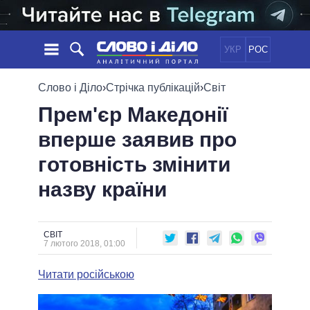
УКР
РОС
НОВИНИ
Слово і Діло
›
Стрічка публікацій
›
Світ
Прем'єр Македонії
ОБIЦЯНКИ
СТРІЧКА
ПОЛІТИКА
вперше заявив про
ПОДІЇ
ЕКОНОМІКА
ПОЛIТИКИ
готовність змінити
СТАТТІ
СУСПІЛЬСТВО
ІНФОГРАФІКА
ДУМКИ
СВІТ
УСІ ПОЛІТИКИ
назву країни
ОГЛЯДИ
ПРЕЗИДЕНТ І ОФІС
ВІДЕО
ДАЙДЖЕСТИ
ВЕРХОВНА РАДА
СВІТ
ПІДТРИМАТИ
КАБІНЕТ МІНІСТРІВ
7 лютого 2018, 01:00
ГОЛОВИ ОБЛАДМІНІСТРАЦІЙ
ПОРІВНЯННЯ ПОЛІТИКІВ
Читати російською
МЕРИ МІСТ
ВСІ ПЕРСОНИ