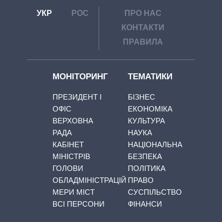
УКР
РОС
ПРО НАС
КОНТАКТИ
ПРАВИЛА
МОНІТОРИНГ
ТЕМАТИКИ
ПРЕЗИДЕНТ І
БІЗНЕС
ОФІС
ЕКОНОМІКА
ВЕРХОВНА
КУЛЬТУРА
РАДА
НАУКА
КАБІНЕТ
НАЦІОНАЛЬНА
МІНІСТРІВ
БЕЗПЕКА
ГОЛОВИ
ПОЛІТИКА
ОБЛАДМІНІСТРАЦІЙ
ПРАВО
МЕРИ МІСТ
СУСПІЛЬСТВО
ВСІ ПЕРСОНИ
ФІНАНСИ