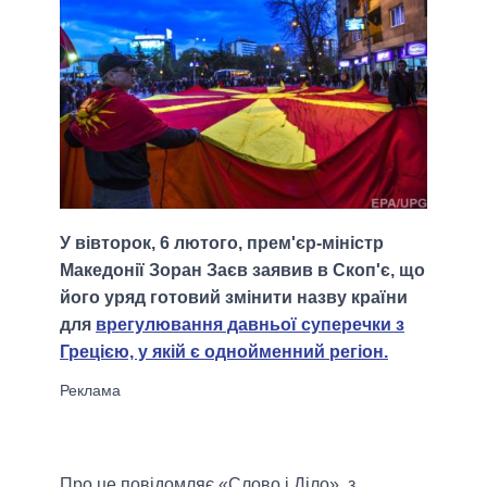
У вівторок, 6 лютого, прем'єр-міністр
Македонії Зоран Заєв заявив в Скоп'є, що
його уряд готовий змінити назву країни
для
врегулювання давньої суперечки з
Грецією, у якій є однойменний регіон.
Про це повідомляє «Слово і Діло», з