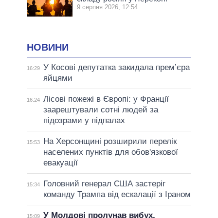
9 серпня 2026, 12:54
НОВИНИ
У Косові депутатка закидала прем’єра
16:29
яйцями
Лісові пожежі в Європі: у Франції
16:24
заарештували сотні людей за
підозрами у підпалах
На Херсонщині розширили перелік
15:53
населених пунктів для обов'язкової
евакуації
Головний генерал США застеріг
15:34
команду Трампа від ескалації з Іраном
У Молдові пролунав вибух,
15:09