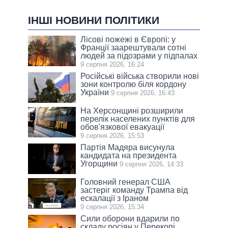
ІНШІ НОВИНИ ПОЛІТИКИ
Лісові пожежі в Європі: у
Франції заарештували сотні
людей за підозрами у підпалах
9 серпня 2026, 16:24
Російські війська створили нові
зони контролю біля кордону
України
9 серпня 2026, 16:43
На Херсонщині розширили
перелік населених пунктів для
обов'язкової евакуації
9 серпня 2026, 15:53
Партія Мадяра висунула
кандидата на президента
Угорщини
9 серпня 2026, 14:33
Головний генерал США
застеріг команду Трампа від
ескалації з Іраном
9 серпня 2026, 15:34
Сили оборони вдарили по
складу росіян у Перекопі